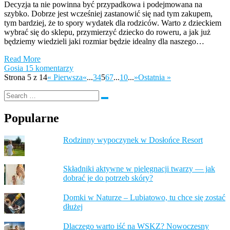
Decyzja ta nie powinna być przypadkowa i podejmowana na
szybko. Dobrze jest wcześniej zastanowić się nad tym zakupem,
tym bardziej, że to spory wydatek dla rodziców. Warto z dzieckiem
wybrać się do sklepu, przymierzyć dziecko do roweru, a jak już
będziemy wiedzieli jaki rozmiar będzie idealny dla naszego…
Read More
Gosia
15 komentarzy
Strona 5 z 14
« Pierwsza
«
...
3
4
5
6
7
...
10
...
»
Ostatnia »
Popularne
Rodzinny wypoczynek w Dosłońce Resort
Składniki aktywne w pielęgnacji twarzy — jak
dobrać je do potrzeb skóry?
Domki w Naturze – Lubiatowo, tu chce się zostać
dłużej
Dlaczego warto iść na WSKZ? Nowoczesny