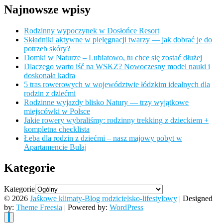
Najnowsze wpisy
Rodzinny wypoczynek w Dosłońce Resort
Składniki aktywne w pielęgnacji twarzy — jak dobrać je do
potrzeb skóry?
Domki w Naturze – Lubiatowo, tu chce się zostać dłużej
Dlaczego warto iść na WSKZ? Nowoczesny model nauki i
doskonała kadra
5 tras rowerowych w województwie łódzkim idealnych dla
rodzin z dziećmi
Rodzinne wyjazdy blisko Natury — trzy wyjątkowe
miejscówki w Polsce
Jakie rowery wybraliśmy: rodzinny trekking z dzieckiem +
kompletna checklista
Łeba dla rodzin z dziećmi – nasz majowy pobyt w
Apartamencie Bulaj
Kategorie
Kategorie
© 2026
Jaśkowe klimaty-Blog rodzicielsko-lifestylowy
| Designed
by:
Theme Freesia
| Powered by:
WordPress