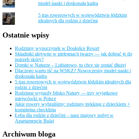
model nauki i doskonała kadra
5 tras rowerowych w województwie łódzkim
idealnych dla rodzin z dziećmi
Ostatnie wpisy
Rodzinny wypoczynek w Dosłońce Resort
Składniki aktywne w pielęgnacji twarzy — jak dobrać je do
potrzeb skóry?
Domki w Naturze – Lubiatowo, tu chce się zostać dłużej
Dlaczego warto iść na WSKZ? Nowoczesny model nauki i
doskonała kadra
5 tras rowerowych w województwie łódzkim idealnych dla
rodzin z dziećmi
Rodzinne wyjazdy blisko Natury — trzy wyjątkowe
miejscówki w Polsce
Jakie rowery wybraliśmy: rodzinny trekking z dzieckiem +
kompletna checklista
Łeba dla rodzin z dziećmi – nasz majowy pobyt w
Apartamencie Bulaj
Archiwum bloga