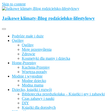
Skip to content
Opisujemy życie. Zabawa połączona z nauką, ciekawe projekty DIY
z dzieckiem, lubimy podróże, odkrywamy miejsca przyjazne
Jaśkowe klimaty-Blog rodzicielsko-lifestylowy
Jaśkowe klimaty-Blog rodzicielsko-
rodzinom.
lifestylowy
Podróże małe i duże
Ogólny
Ogólny
Moje przemyślenia
Zdrowie
Kosmetyki dla mamy i dziecka
Home-Przepisy
Kuchnia-Przepisy
Wnętrza-porady
Modnie i wygodnie
Modne dziecko
Modna mama
Dziecko, książki i rozwój
Biblioteczka przedszkolaka – Książki i gry i zabawki
Czas zabawy i nauki
DIY
Książki dla dorosłych