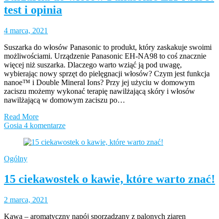
test i opinia
4 marca, 2021
Suszarka do włosów Panasonic to produkt, który zaskakuje swoimi
możliwościami. Urządzenie Panasonic EH-NA98 to coś znacznie
więcej niż suszarka. Dlaczego warto wziąć ją pod uwagę,
wybierając nowy sprzęt do pielęgnacji włosów? Czym jest funkcja
nanoe™ i Double Mineral Ions? Przy jej użyciu w domowym
zaciszu możemy wykonać terapię nawilżającą skóry i włosów
nawilżającą w domowym zaciszu po…
Read More
Gosia
4 komentarze
Ogólny
15 ciekawostek o kawie, które warto znać!
2 marca, 2021
Kawa – aromatyczny napój sporządzany z palonych ziaren