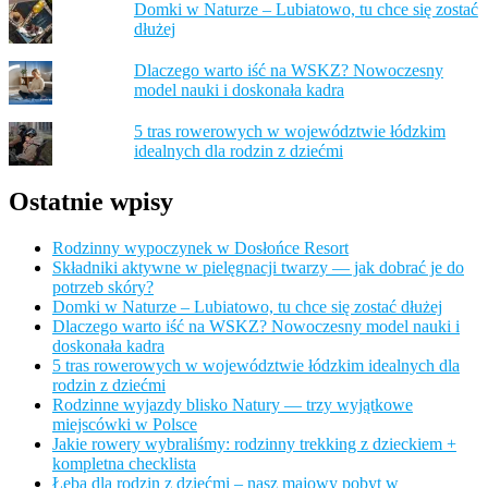
Domki w Naturze – Lubiatowo, tu chce się zostać
dłużej
Dlaczego warto iść na WSKZ? Nowoczesny
model nauki i doskonała kadra
5 tras rowerowych w województwie łódzkim
idealnych dla rodzin z dziećmi
Ostatnie wpisy
Rodzinny wypoczynek w Dosłońce Resort
Składniki aktywne w pielęgnacji twarzy — jak dobrać je do
potrzeb skóry?
Domki w Naturze – Lubiatowo, tu chce się zostać dłużej
Dlaczego warto iść na WSKZ? Nowoczesny model nauki i
doskonała kadra
5 tras rowerowych w województwie łódzkim idealnych dla
rodzin z dziećmi
Rodzinne wyjazdy blisko Natury — trzy wyjątkowe
miejscówki w Polsce
Jakie rowery wybraliśmy: rodzinny trekking z dzieckiem +
kompletna checklista
Łeba dla rodzin z dziećmi – nasz majowy pobyt w