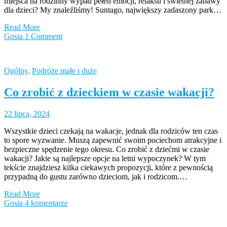
miejsca na rodzinny wypad pełen emocji, relaksu i świetnej zabawy
dla dzieci? My znaleźliśmy! Suntago, największy zadaszony park…
Read More
Gosia
1 Comment
Ogólny
,
Podróże małe i duże
Co zrobić z dzieckiem w czasie wakacji?
22 lipca, 2024
Wszystkie dzieci czekają na wakacje, jednak dla rodziców ten czas
to spore wyzwanie. Muszą zapewnić swoim pociechom atrakcyjne i
bezpieczne spędzenie tego okresu. Co zrobić z dziećmi w czasie
wakacji? Jakie są najlepsze opcje na letni wypoczynek? W tym
tekście znajdziesz kilka ciekawych propozycji, które z pewnością
przypadną do gustu zarówno dzieciom, jak i rodzicom.…
Read More
Gosia
4 komentarze