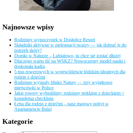
Najnowsze wpisy
Rodzinny wypoczynek w Dosłońce Resort
Składniki aktywne w pielęgnacji twarzy — jak dobrać je do
potrzeb skóry?
Domki w Naturze – Lubiatowo, tu chce się zostać dłużej
Dlaczego warto iść na WSKZ? Nowoczesny model nauki i
doskonała kadra
5 tras rowerowych w województwie łódzkim idealnych dla
rodzin z dziećmi
Rodzinne wyjazdy blisko Natury — trzy wyjątkowe
miejscówki w Polsce
Jakie rowery wybraliśmy: rodzinny trekking z dzieckiem +
kompletna checklista
Łeba dla rodzin z dziećmi – nasz majowy pobyt w
Apartamencie Bulaj
Kategorie