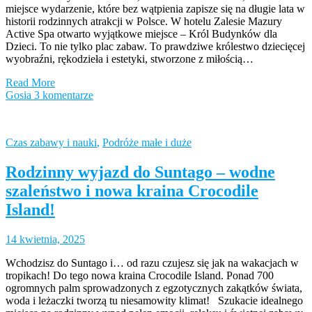
miejsce wydarzenie, które bez wątpienia zapisze się na długie lata w
historii rodzinnych atrakcji w Polsce. W hotelu Zalesie Mazury
Active Spa otwarto wyjątkowe miejsce – Król Budynków dla
Dzieci. To nie tylko plac zabaw. To prawdziwe królestwo dziecięcej
wyobraźni, rękodzieła i estetyki, stworzone z miłością…
Read More
Gosia
3 komentarze
Czas zabawy i nauki
,
Podróże małe i duże
Rodzinny wyjazd do Suntago – wodne
szaleństwo i nowa kraina Crocodile
Island!
14 kwietnia, 2025
Wchodzisz do Suntago i… od razu czujesz się jak na wakacjach w
tropikach! Do tego nowa kraina Crocodile Island. Ponad 700
ogromnych palm sprowadzonych z egzotycznych zakątków świata,
woda i leżaczki tworzą tu niesamowity klimat! Szukacie idealnego