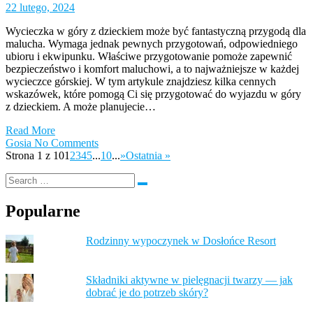
22 lutego, 2024
Wycieczka w góry z dzieckiem może być fantastyczną przygodą dla
malucha. Wymaga jednak pewnych przygotowań, odpowiedniego
ubioru i ekwipunku. Właściwe przygotowanie pomoże zapewnić
bezpieczeństwo i komfort maluchowi, a to najważniejsze w każdej
wycieczce górskiej. W tym artykule znajdziesz kilka cennych
wskazówek, które pomogą Ci się przygotować do wyjazdu w góry
z dzieckiem. A może planujecie…
Read More
Gosia
No Comments
Strona 1 z 10
1
2
3
4
5
...
10
...
»
Ostatnia »
Popularne
Rodzinny wypoczynek w Dosłońce Resort
Składniki aktywne w pielęgnacji twarzy — jak
dobrać je do potrzeb skóry?