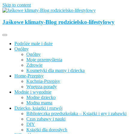
Skip to content
Opisujemy życie. Zabawa połączona z nauką, ciekawe projekty DIY
z dzieckiem, lubimy podróże, odkrywamy miejsca przyjazne
Jaśkowe klimaty-Blog rodzicielsko-lifestylowy
Jaśkowe klimaty-Blog rodzicielsko-
rodzinom.
lifestylowy
Podróże małe i duże
Ogólny
Ogólny
Moje przemyślenia
Zdrowie
Kosmetyki dla mamy i dziecka
Home-Przepisy
Kuchnia-Przepisy
Wnętrza-porady
Modnie i wygodnie
Modne dziecko
Modna mama
Dziecko, książki i rozwój
Biblioteczka przedszkolaka – Książki i gry i zabawki
Czas zabawy i nauki
DIY
Książki dla dorosłych