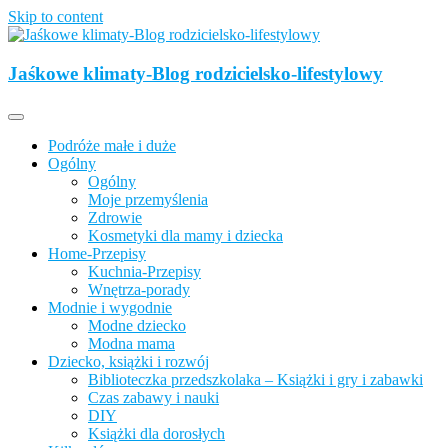
Skip to content
Opisujemy życie. Zabawa połączona z nauką, ciekawe projekty DIY 
Jaśkowe klimaty-Blog rodzicielsko-lifestylowy
Jaśkowe klimaty-Blog rodzicielsko-lifesty
Podróże małe i duże
Ogólny
Ogólny
Moje przemyślenia
Zdrowie
Kosmetyki dla mamy i dziecka
Home-Przepisy
Kuchnia-Przepisy
Wnętrza-porady
Modnie i wygodnie
Modne dziecko
Modna mama
Dziecko, książki i rozwój
Biblioteczka przedszkolaka – Książki i gry i zabawki
Czas zabawy i nauki
DIY
Książki dla dorosłych