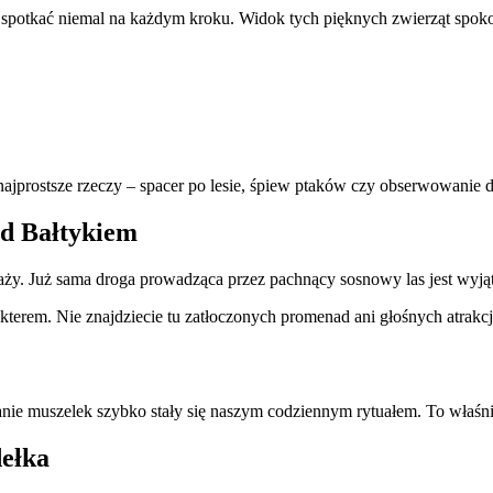
my spotkać niemal na każdym kroku. Widok tych pięknych zwierząt spokoj
 najprostsze rzeczy – spacer po lesie, śpiew ptaków czy obserwowanie d
ad Bałtykiem
aży. Już sama droga prowadząca przez pachnący sosnowy las jest wy
erem. Nie znajdziecie tu zatłoczonych promenad ani głośnych atrakcji. 
nie muszelek szybko stały się naszym codziennym rytuałem. To właśni
ełka