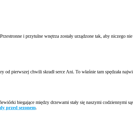
zestronne i przytulne wnętrza zostały urządzone tak, aby niczego 
óry od pierwszej chwili skradł serce Ani. To właśnie tam spędzała na
Wiewiórki biegające między drzewami stały się naszymi codziennymi są
dy przed sezonem
.