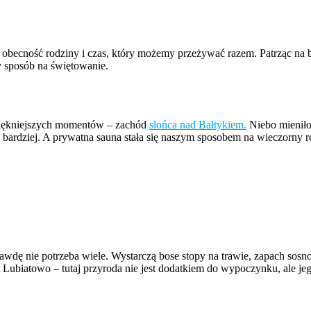
 obecność rodziny i czas, który możemy przeżywać razem. Patrząc na b
y sposób na świętowanie.
jpiękniejszych momentów – zachód
słońca nad Bałtykiem.
Niebo mieniło 
ze bardziej. A prywatna sauna stała się naszym sposobem na wieczorny
dę nie potrzeba wiele. Wystarczą bose stopy na trawie, zapach sosn
 Lubiatowo – tutaj przyroda nie jest dodatkiem do wypoczynku, ale jego