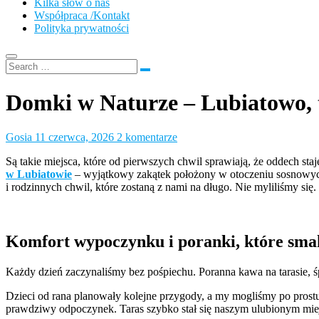
Kilka słów o nas
Współpraca /Kontakt
Polityka prywatności
Domki w Naturze – Lubiatowo, tu
Gosia
11 czerwca, 2026
2 komentarze
Są takie miejsca, które od pierwszych chwil sprawiają, że oddech sta
w Lubiatowie
– wyjątkowy zakątek położony w otoczeniu sosnowych l
i rodzinnych chwil, które zostaną z nami na długo. Nie myliliśmy się.
Komfort wypoczynku i poranki, które sma
Każdy dzień zaczynaliśmy bez pośpiechu. Poranna kawa na tarasie, śp
Dzieci od rana planowały kolejne przygody, a my mogliśmy po prost
prawdziwy odpoczynek. Taras szybko stał się naszym ulubionym mie