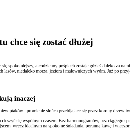
 chce się zostać dłużej
je się spokojniejszy, a codzienny pośpiech zostaje gdzieś daleko za nam
asów, niedaleko morza, jeziora i malowniczych wydm. Już po przyjeźdz
kują inaczej
iew ptaków i promienie słońca przebijające się przez korony drzew two
u cieszyć się wspólnym czasem. Bez harmonogramów, bez ciągłego spog
jscem, wręcz idealnym na spokojne śniadania, poranną kawę i wiecz