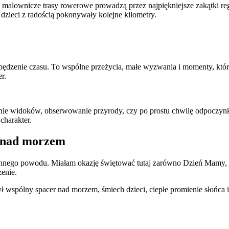
 malownicze trasy rowerowe prowadzą przez najpiękniejsze zakątki re
zieci z radością pokonywały kolejne kilometry.
spędzenie czasu. To wspólne przeżycia, małe wyzwania i momenty, któ
r.
anie widoków, obserwowanie przyrody, czy po prostu chwilę odpoczyn
charakter.
y nad morzem
nnego powodu. Miałam okazję świętować tutaj zarówno Dzień Mamy, ja
enie.
ł wspólny spacer nad morzem, śmiech dzieci, ciepłe promienie słońca i