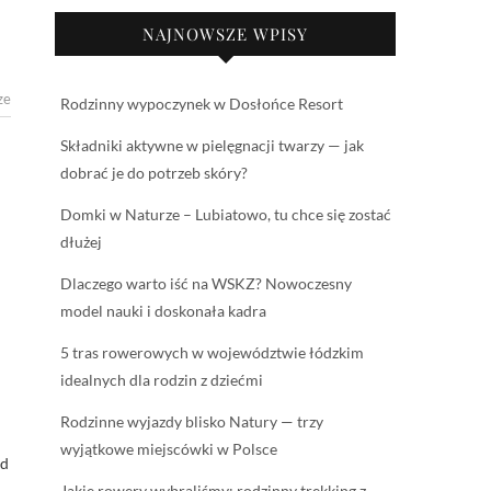
NAJNOWSZE WPISY
ze
Rodzinny wypoczynek w Dosłońce Resort
Składniki aktywne w pielęgnacji twarzy — jak
dobrać je do potrzeb skóry?
Domki w Naturze – Lubiatowo, tu chce się zostać
dłużej
Dlaczego warto iść na WSKZ? Nowoczesny
model nauki i doskonała kadra
5 tras rowerowych w województwie łódzkim
idealnych dla rodzin z dziećmi
Rodzinne wyjazdy blisko Natury — trzy
wyjątkowe miejscówki w Polsce
ad
Jakie rowery wybraliśmy: rodzinny trekking z