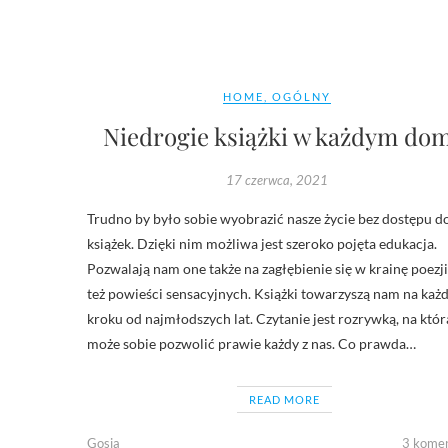
HOME
,
OGÓLNY
Niedrogie książki w każdym do
17 czerwca, 2021
Trudno by było sobie wyobrazić nasze życie bez dostępu d
książek. Dzięki nim możliwa jest szeroko pojęta edukacja.
Pozwalają nam one także na zagłębienie się w krainę poezji
też powieści sensacyjnych. Książki towarzyszą nam na ka
kroku od najmłodszych lat. Czytanie jest rozrywką, na któr
może sobie pozwolić prawie każdy z nas. Co prawda…
READ MORE
Gosia
3 kome