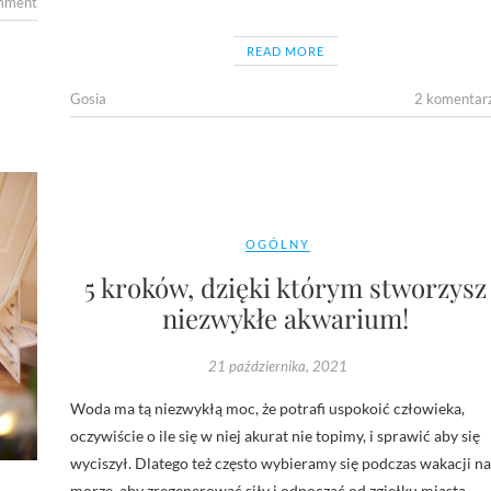
mment
READ MORE
Gosia
2 komentar
OGÓLNY
5 kroków, dzięki którym stworzysz
niezwykłe akwarium!
21 października, 2021
Woda ma tą niezwykłą moc, że potrafi uspokoić człowieka,
oczywiście o ile się w niej akurat nie topimy, i sprawić aby się
wyciszył. Dlatego też często wybieramy się podczas wakacji n
morze, aby zregenerować siły i odpocząć od zgiełku miasta,