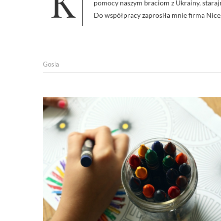
Kochani, mam dziś dla Was wpis, nad którym długo się zastanawiałam –bo w obecnej sytuacji wszystko wydaje się
pomocy naszym braciom z Ukrainy, starajmy
Do współpracy zaprosiła mnie firma Nic
Gosia