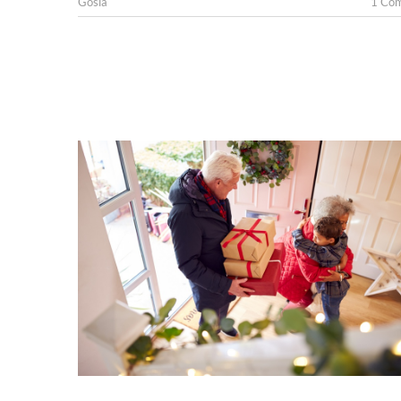
Gosia
1 Co