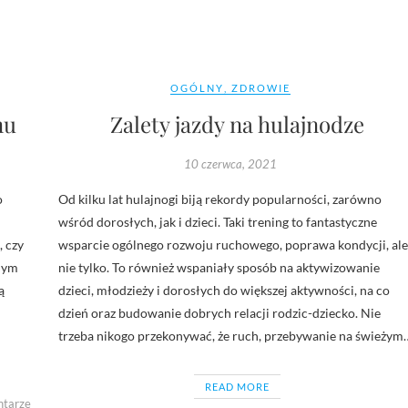
OGÓLNY
,
ZDROWIE
mu
Zalety jazdy na hulajnodze
10 czerwca, 2021
o
Od kilku lat hulajnogi biją rekordy popularności, zarówno
wśród dorosłych, jak i dzieci. Taki trening to fantastyczne
, czy
wsparcie ogólnego rozwoju ruchowego, poprawa kondycji, ale
żdym
nie tylko. To również wspaniały sposób na aktywizowanie
ą
dzieci, młodzieży i dorosłych do większej aktywności, na co
dzień oraz budowanie dobrych relacji rodzic-dziecko. Nie
trzeba nikogo przekonywać, że ruch, przebywanie na świeżym
READ MORE
ntarze