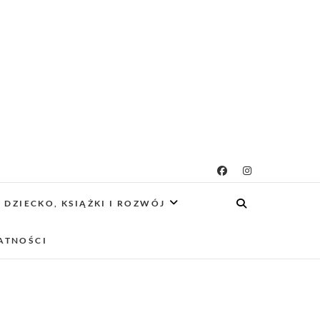
g rodzicielsko-
 CIEKAWE PROJEKTY DIY Z DZIECKIEM,
SCA PRZYJAZNE RODZINOM.
DZIECKO, KSIĄŻKI I ROZWÓJ
owy
ATNOŚCI