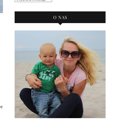
bloga
O NAS
nę