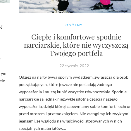
k
OGÓLNY
Ciepłe i komfortowe spodnie
narciarskie, które nie wyczyszczą
Twojego portfela
e
22 stycznia, 2022
orym
Odzież na narty bywa sporym wydatkiem, zwłaszcza dla osób
ele
początkujących, które jeszcze nie posiadają żadnego
wyposażenia i muszą kupić wszystko równocześnie. Spodnie
narciarskie są jednak niezwykle istotną częścią naszego
wyposażenia, dzięki której zapewniamy sobie komfort i ochro
przed mrozem i przemoknięciem. Nie zastąpimy ich zwykłymi
jeansami, ze względu na właściwości stosowanych w nich
specjalnych materiałów.…