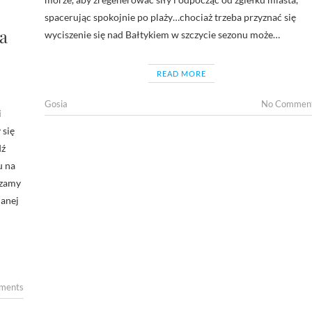
spacerując spokojnie po plaży…chociaż trzeba przyznać się
a
wyciszenie się nad Bałtykiem w szczycie sezonu może…
READ MORE
Gosia
No Commen
i
 się
dź
u na
szamy
hanej
ments