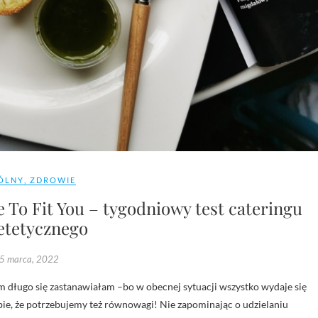
ÓLNY
,
ZDROWIE
 To Fit You – tygodniowy test cateringu
etetycznego
5 marca, 2022
bie, że potrzebujemy też równowagi! Nie zapominając o udzielaniu