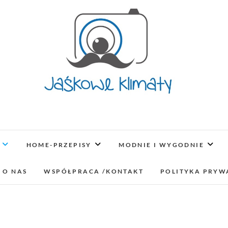
Jaśkowe klimaty-Blo
OPISUJEMY ŻYCIE. ZABAWA POŁĄCZONA Z NAUKĄ,
LUBIMY PODRÓŻE, ODKRYWAMY MIEJ
HOME-PRZEPISY
MODNIE I WYGODNIE
lifestyl
 O NAS
WSPÓŁPRACA /KONTAKT
POLITYKA PRYW