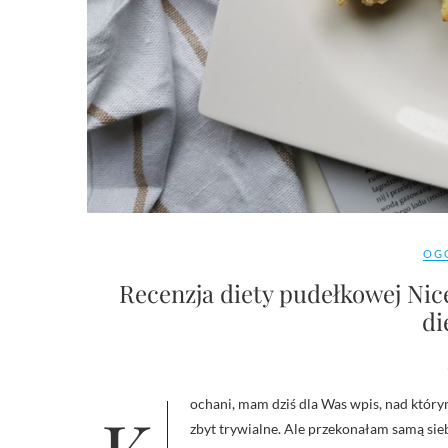
OG
Recenzja diety pudełkowej Nice
di
zbyt trywialne. Ale przekonałam samą sie