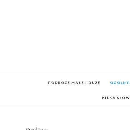
Skip
to
content
PODRÓŻE MAŁE I DUŻE
OGÓLNY
KILKA SŁÓW