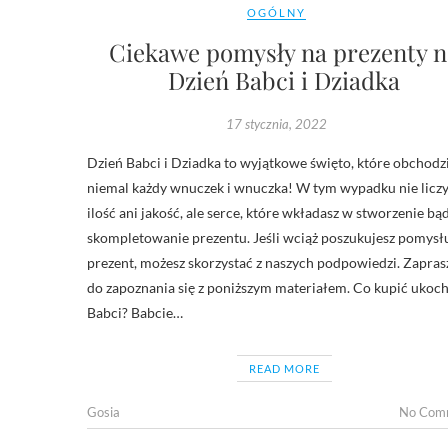
OGÓLNY
Ciekawe pomysły na prezenty n
Dzień Babci i Dziadka
17 stycznia, 2022
Dzień Babci i Dziadka to wyjątkowe święto, które obchodz
niemal każdy wnuczek i wnuczka! W tym wypadku nie liczy
ilość ani jakość, ale serce, które wkładasz w stworzenie bą
skompletowanie prezentu. Jeśli wciąż poszukujesz pomysł
prezent, możesz skorzystać z naszych podpowiedzi. Zapra
do zapoznania się z poniższym materiałem. Co kupić ukoc
Babci? Babcie…
READ MORE
Gosia
No Com