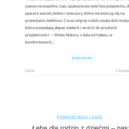
szansa na wspólny czas, spokojne poranki bez pośpiechu, d
spacery wśród zieleni i wieczory, które nie kończą się na
przewijaniu telefonu. Coraz więcej rodzin szuka dziś miejs
które pozwalają złapać oddech i wrócić do prostych
przyjemności — blisko Natury, z dala od hałasu, w
komfortowych…
READ MORE
Gosia
5 kome
PODRÓŻE MAŁE I DUŻE
Łeba dla rodzin z dziećmi – nas