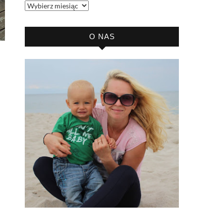
Archiwum
bloga
O NAS