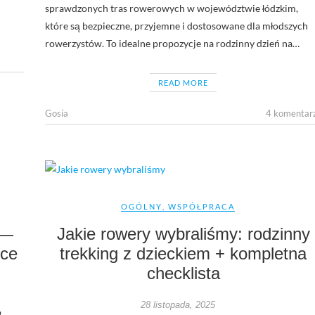
sprawdzonych tras rowerowych w województwie łódzkim,
które są bezpieczne, przyjemne i dostosowane dla młodszych
rowerzystów. To idealne propozycje na rodzinny dzień na…
READ MORE
Gosia
4 komentar
OGÓLNY
,
WSPÓŁPRACA
 —
Jakie rowery wybraliśmy: rodzinny
sce
trekking z dzieckiem + kompletna
checklista
28 listopada, 2025
o