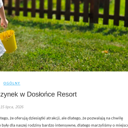
OGÓLNY
zynek w Dosłońce Resort
15 lipca, 2026
tego, że oferują dziesiątki atrakcji, ale dlatego, że pozwalają na chwilę
 były dla naszej rodziny bardzo intensywne, dlatego marzyliśmy o miejsc