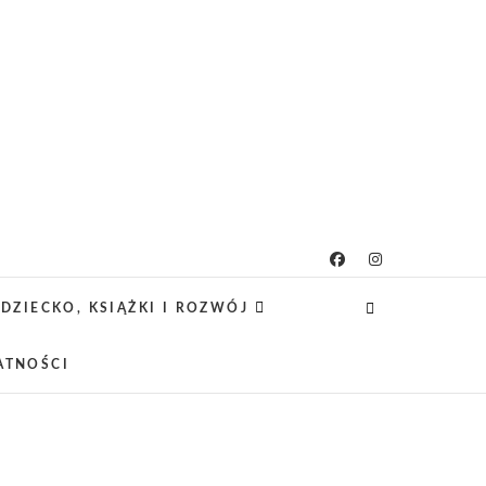
icielsko-lifestylowy
 CIEKAWE PROJEKTY DIY Z DZIECKIEM,
SCA PRZYJAZNE RODZINOM.
DZIECKO, KSIĄŻKI I ROZWÓJ
ATNOŚCI