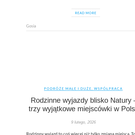
READ MORE
Gosia
PODRÓŻE MAŁE I DUŻE
,
WSPÓŁPRACA
Rodzinne wyjazdy blisko Natury
trzy wyjątkowe miejscówki w Pol
9 lutego, 2026
Rodzinny wyjazd to coś więcej niż tylko zmiana miejsca. T