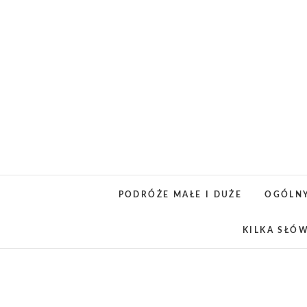
Skip
to
content
PODRÓŻE MAŁE I DUŻE
OGÓLN
KILKA SŁÓ