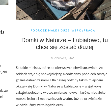
i
eb
PODRÓŻE MAŁE I DUŻE
,
WSPÓŁPRACA
Domki w Naturze – Lubiatowo, tu
chce się zostać dłużej
11 czerwca, 2026
o
Są takie miejsca, które od pierwszych chwil sprawiają, że
 jaki
oddech staje się spokojniejszy, a codzienny pośpiech zostaje
gdzieś daleko za nami. Dla naszej rodziny takim miejscem
okazały się Domki w Naturze w Lubiatowie – wyjątkowy
k, że
zakątek położony w otoczeniu sosnowych lasów, niedaleko
ej
morza, jeziora i malowniczych wydm. Już po przyjeździe
wiedzieliśmy, że to będzie czas…