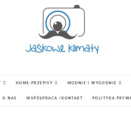
Jaśkowe klimaty-Blog rodz
OPISUJEMY ŻYCIE. ZABAWA POŁĄCZONA Z NAUKĄ,
LUBIMY PODRÓŻE, ODKRYWAMY MIEJ
Y
HOME-PRZEPISY
MODNIE I WYGODNIE
W O NAS
WSPÓŁPRACA /KONTAKT
POLITYKA PRYW