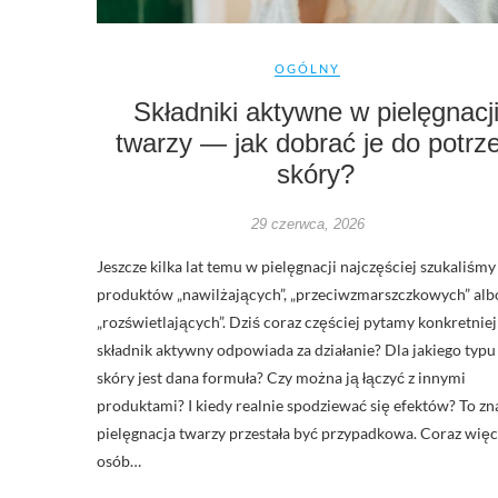
OGÓLNY
Składniki aktywne w pielęgnacj
twarzy — jak dobrać je do potrz
skóry?
29 czerwca, 2026
Jeszcze kilka lat temu w pielęgnacji najczęściej szukaliśmy
produktów „nawilżających”, „przeciwzmarszczkowych” alb
„rozświetlających”. Dziś coraz częściej pytamy konkretniej:
składnik aktywny odpowiada za działanie? Dla jakiego typu
skóry jest dana formuła? Czy można ją łączyć z innymi
produktami? I kiedy realnie spodziewać się efektów? To zna
pielęgnacja twarzy przestała być przypadkowa. Coraz więc
osób…