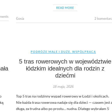
READ MORE
ments
Gosia
2 komentar
PODRÓŻE MAŁE I DUŻE
,
WSPÓŁPRACA
5 tras rowerowych w województwie
ała
łódzkim idealnych dla rodzin z
dziećmi
18 maja, 2026
o
Top 5 tras na rodzinny wypad rowerowy w Łodzi i okolicach.
cką
Nie każda trasa rowerowa nadaje się dla dzieci — czasem jest 
długa, za trudna albo po prostu… nudna. Dlatego wybrałam 5