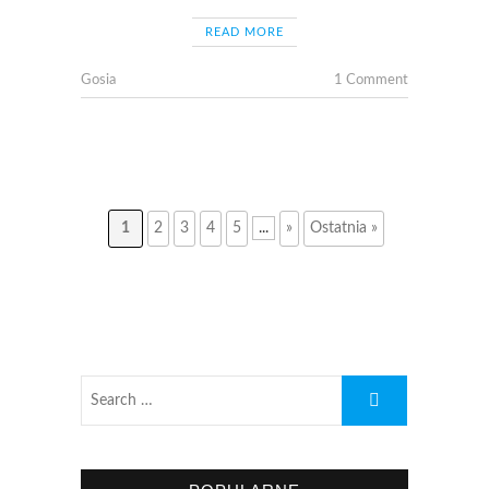
READ MORE
Gosia
1 Comment
1
2
3
4
5
...
»
Ostatnia »