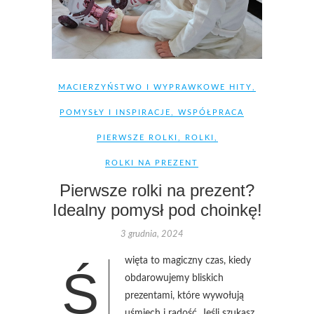
MACIERZYŃSTWO I WYPRAWKOWE HITY
,
POMYSŁY I INSPIRACJE
,
WSPÓŁPRACA
PIERWSZE ROLKI
,
ROLKI
,
ROLKI NA PREZENT
Pierwsze rolki na prezent?
Idealny pomysł pod choinkę!
3 grudnia, 2024
więta to magiczny czas, kiedy
Ś
obdarowujemy bliskich
prezentami, które wywołują
uśmiech i radość. Jeśli szukasz