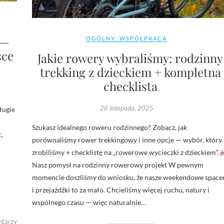
 —
OGÓLNY
,
WSPÓŁPRACA
sce
Jakie rowery wybraliśmy: rodzinny
trekking z dzieckiem + kompletna
checklista
28 listopada, 2025
ługie
Szukasz idealnego roweru rodzinnego? Zobacz, jak
,
porównaliśmy rower trekkingowy i inne opcje — wybór, który
zrobiliśmy + checklistę na „rowerowe wycieczki z dzieckiem”.
Nasz pomysł na rodzinny rowerowy projekt W pewnym
momencie doszliśmy do wniosku, że nasze weekendowe space
i przejażdżki to za mało. Chcieliśmy więcej ruchu, natury i
wspólnego czasu — więc naturalnie…
ntarzy