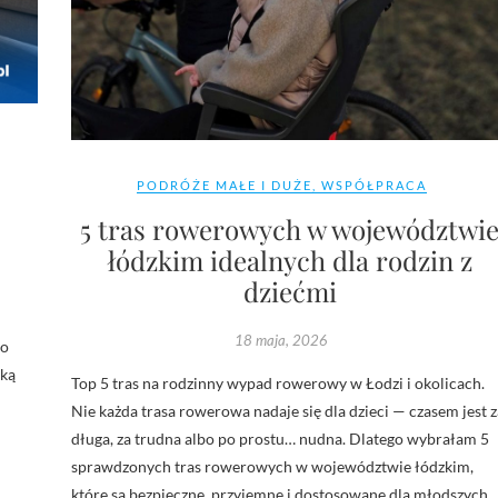
PODRÓŻE MAŁE I DUŻE
,
WSPÓŁPRACA
5 tras rowerowych w województwi
łódzkim idealnych dla rodzin z
dziećmi
18 maja, 2026
to
cką
Top 5 tras na rodzinny wypad rowerowy w Łodzi i okolicach.
Nie każda trasa rowerowa nadaje się dla dzieci — czasem jest z
długa, za trudna albo po prostu… nudna. Dlatego wybrałam 5
sprawdzonych tras rowerowych w województwie łódzkim,
które są bezpieczne, przyjemne i dostosowane dla młodszych