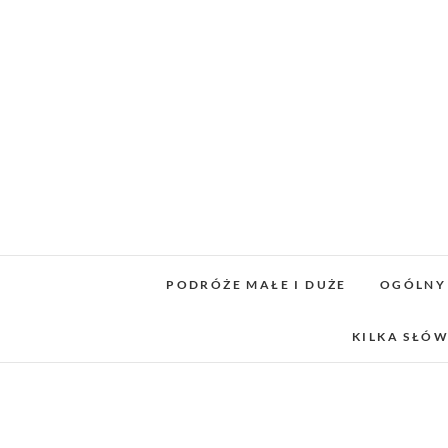
Skip
to
content
PODRÓŻE MAŁE I DUŻE
OGÓLNY
KILKA SŁÓW