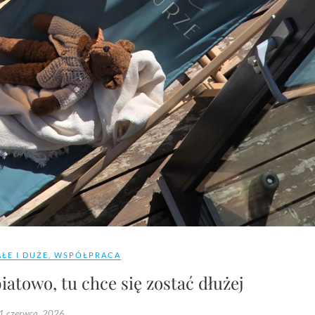
ŁE I DUŻE
,
WSPÓŁPRACA
atowo, tu chce się zostać dłużej
1 czerwca, 2026