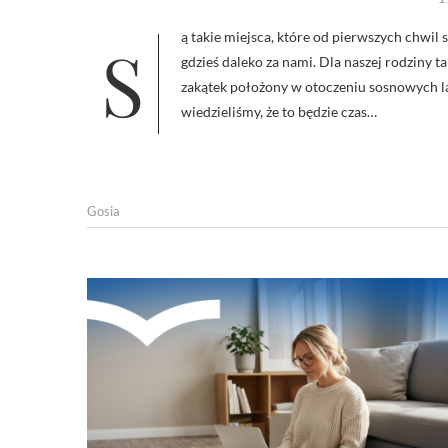
Są takie miejsca, które od pierwszych chwil sprawiają, że oddech staje się spokojniejszy, a codzienny pośpiech zostaje
gdzieś daleko za nami. Dla naszej rodziny
zakątek położony w otoczeniu sosnowych la
wiedzieliśmy, że to będzie czas…
Gosia