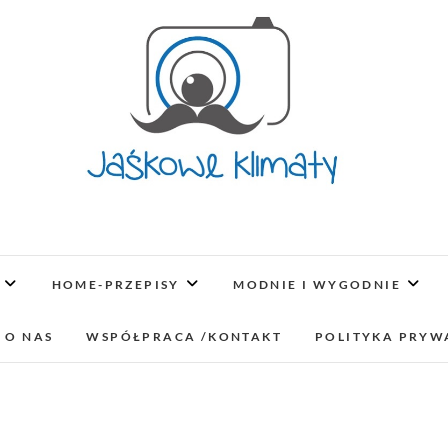
Jaśkowe klimaty-Blo
OPISUJEMY ŻYCIE. ZABAWA POŁĄCZONA Z NAUKĄ,
LUBIMY PODRÓŻE, ODKRYWAMY MIEJ
HOME-PRZEPISY
MODNIE I WYGODNIE
lifestyl
 O NAS
WSPÓŁPRACA /KONTAKT
POLITYKA PRYW