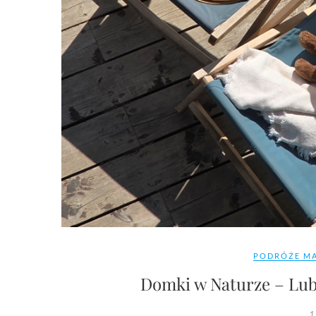
PODRÓŻE MA
Domki w Naturze – Lubi
1