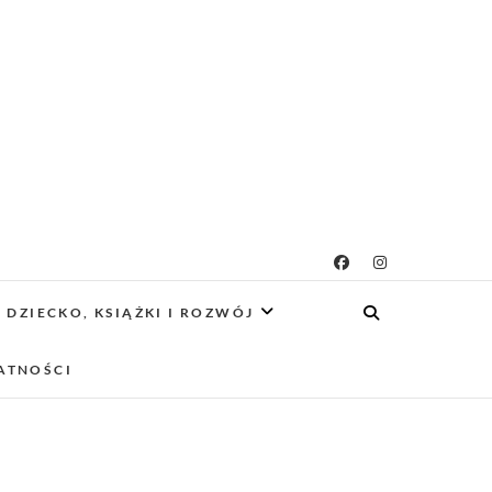
g rodzicielsko-
 CIEKAWE PROJEKTY DIY Z DZIECKIEM,
SCA PRZYJAZNE RODZINOM.
DZIECKO, KSIĄŻKI I ROZWÓJ
owy
ATNOŚCI