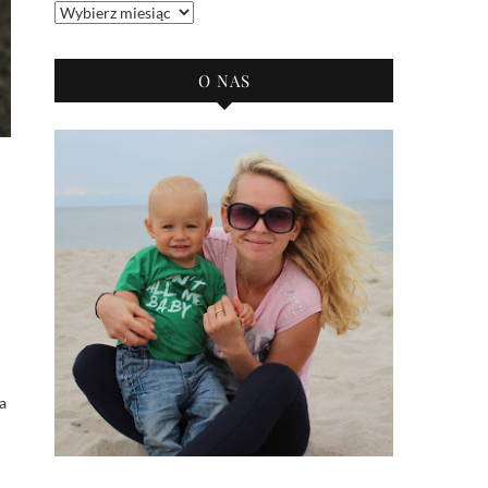
Archiwum
bloga
O NAS
e
a