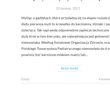
20 sierpnia, 2021
Myśląc o gadżetach, które przydadzą się na etapie rozszerz
diety pierwsza myśl to krzesełko do karmienia, śliniaki i z
dziecięca. Tak naprawdę odpowiednie zaplecze techniczne 
duży krok w tym kierunku, ale najważniejsza jest gotowość
niemowlaka. Według Światowej Organizacja Zdrowia, ora
Polskiego Towarzystwa Pediatrycznego niemowlęta do 6 m.
powinny być karmione mlekiem mamy lub…
READ MORE
Gosia
4 kome