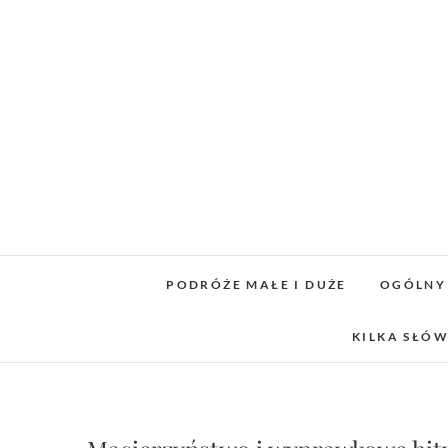
Skip
to
content
PODRÓŻE MAŁE I DUŻE
OGÓLNY
KILKA SŁÓW