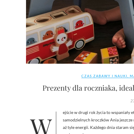
CZAS ZABAWY I NAUKI
,
M
Prezenty dla roczniaka, idea
23
Wejście w drugi rok życia to wspaniały etap, w którym pełen energii maluch z radością odkrywa świat. I choć
samodzielnych kroczków Ania jeszcze ni
aż tyle energii. Każdego dnia staram 