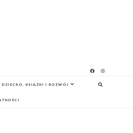
g rodzicielsko-
 CIEKAWE PROJEKTY DIY Z DZIECKIEM,
SCA PRZYJAZNE RODZINOM.
DZIECKO, KSIĄŻKI I ROZWÓJ
owy
ATNOŚCI