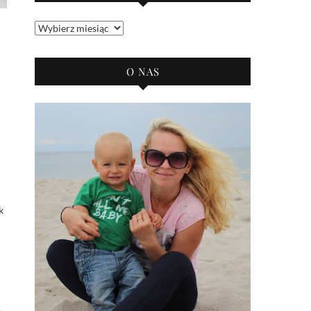
Archiwum
bloga
O NAS
k