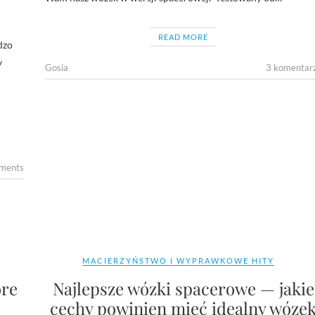
READ MORE
dzo
y
Gosia
3 komentar
ments
MACIERZYŃSTWO I WYPRAWKOWE HITY
óre
Najlepsze wózki spacerowe — jakie
cechy powinien mieć idealny wóze