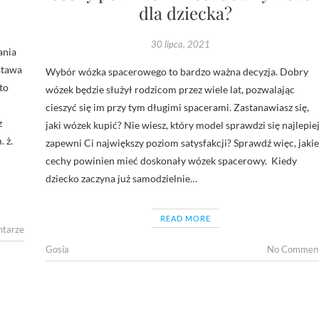
dla dziecka?
30 lipca, 2021
ania
astawa
Wybór wózka spacerowego to bardzo ważna decyzja. Dobry
to
wózek będzie służył rodzicom przez wiele lat, pozwalając
cieszyć się im przy tym długimi spacerami. Zastanawiasz się,
z
jaki wózek kupić? Nie wiesz, który model sprawdzi się najlepiej
 ż.
zapewni Ci największy poziom satysfakcji? Sprawdź więc, jakie
cechy powinien mieć doskonały wózek spacerowy. Kiedy
dziecko zaczyna już samodzielnie…
READ MORE
ntarze
Gosia
No Commen