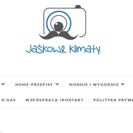
Jaśkowe klimaty-Blo
OPISUJEMY ŻYCIE. ZABAWA POŁĄCZONA Z NAUKĄ,
LUBIMY PODRÓŻE, ODKRYWAMY MIEJ
HOME-PRZEPISY
MODNIE I WYGODNIE
lifestyl
 O NAS
WSPÓŁPRACA /KONTAKT
POLITYKA PRYW