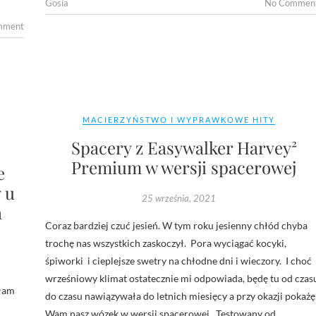
Gosia
No Commen
mment
MACIERZYŃSTWO I WYPRAWKOWE HITY
Spacery z Easywalker Harvey²
Premium w wersji spacerowej
e
 u
25 września, 2021
a
Coraz bardziej czuć jesień. W tym roku jesienny chłód chyba
trochę nas wszystkich zaskoczył. Pora wyciągać kocyki,
śpiworki i cieplejsze swetry na chłodne dni i wieczory. I choć
wrześniowy klimat ostatecznie mi odpowiada, będę tu od czas
ałam
do czasu nawiązywała do letnich miesięcy a przy okazji pokażę
Wam nasz wózek w wersji spacerowej. Testowany od…