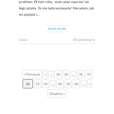
problem. W tym roku, mam plan nauczyć się
tego języka. To nie lada wyzwanie! Nie wiem, jak
mi pójdzie i…
READ MORE
Gosia
18 komentarzy
« Pierwsza
«
...
10
20
...
30
31
32
33
34
...
40
50
60
...
»
Ostatnia »