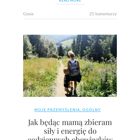
READ MORE
Gosia
25 komentarzy
MOJE PRZEMYŚLENIA
,
OGÓLNY
Jak będąc mamą zbieram
siły i energię do
codziennych obowiązków