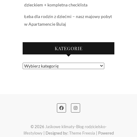
dzieckiem + kompletna checklista
Łeba dla rodzin z dziećmi – nasz majowy pobyt
w Apartamencie Bulaj
KATEGORIE
Kategorie
© 2026
Jaśkowe klimaty-Blog rodzicielsko-
lifestylowy
| Designed by:
Theme Freesia
| Powered