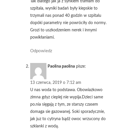
Tak dlatego jak ja z synkiem trafiłam do
szpitala, wyniki badań były kiepskie to
trzymali nas ponad 40 godzin w szpitalu
dopóki parametry nie powróciły do normy.
Grozi to uszkodzeniem nerek i innymi
powikłaniami.
Odpowiedz
Paolina paolina
pisze:
13 czerwca, 2019 o 7:12 am
U nas woda to podstawa. Obowiazkowo
zimna gdyz cieplej nie wypija.Dzieci same
po.nia sięgają z tym, ze starszy czasem
domaga sie gazowanej. Soki sporadycznie,
jak juz to cytryna bądź owoc wrzucony do
szklanki z wodą.