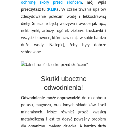
ochronę skóry przed słońcem
, mój wpis
przeczytasz tu (
KLIK
)
. W czasie trwania upałów
zdecydowanie polecam wodę i lekkostrawną
dietę. Smaczne będą warzywa i owoce jak np.
:
,
nektarynki, arbuzy, ogórek zielony, truskawki i
wszystkie owoce, które zawierają w sobie bardzo
dużo wody. Najlepiej, żeby były dobrze
schłodzone.
Skutki uboczne
odwodnienia!
Odwodnienie może doprowadzić
do niedoboru
potasu, magnezu, oraz innych składników i soli
mineralnych. Może również grozić kwasicą
metaboliczną i jest to dosyć poważny problem
dla organizmu małego dziecka.
A bardzo duży