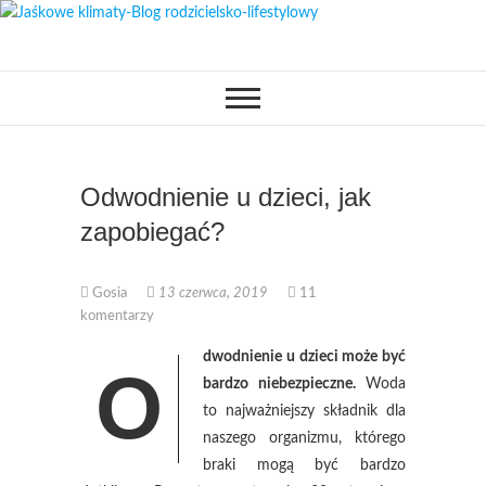
Skip
to
OPISUJEMY ŻYCIE. ZABAWA
Jaśkowe klimaty-
content
POŁĄCZONA Z NAUKĄ,
CIEKAWE PROJEKTY DIY Z
Blog rodzicielsko-
DZIECKIEM, LUBIMY PODRÓŻE,
ODKRYWAMY MIEJSCA
PRZYJAZNE RODZINOM.
lifestylowy
Odwodnienie u dzieci, jak
zapobiegać?
Gosia
13 czerwca, 2019
11
komentarzy
dwodnienie u dzieci może być
O
bardzo niebezpieczne.
Woda
to najważniejszy składnik dla
naszego organizmu, którego
braki mogą być bardzo