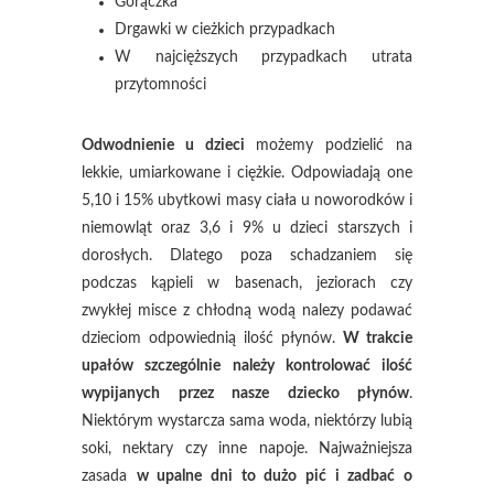
Gorączka
Drgawki w cieżkich przypadkach
W najcięższych przypadkach utrata
przytomności
Odwodnienie u dzieci
możemy podzielić na
lekkie, umiarkowane i ciężkie. Odpowiadają one
5,10 i 15% ubytkowi masy ciała u noworodków i
niemowląt oraz 3,6 i 9% u dzieci starszych i
dorosłych. Dlatego poza schadzaniem się
podczas kąpieli w basenach, jeziorach czy
zwykłej misce z chłodną wodą nalezy podawać
dzieciom odpowiednią ilość płynów.
W trakcie
upałów szczególnie należy kontrolować ilość
wypijanych przez nasze dziecko płynów
.
Niektórym wystarcza sama woda, niektórzy lubią
soki, nektary czy inne napoje. Najważniejsza
zasada
w upalne dni to dużo pić i zadbać o