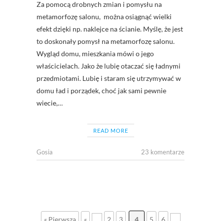
Za pomocą drobnych zmian i pomysłu na
metamorfozę salonu, można osiągnąć wielki
efekt dzięki np. naklejce na ścianie. Myślę, że jest
to doskonały pomysł na metamorfozę salonu.
Wygląd domu, mieszkania mówi o jego
właścicielach. Jako że lubię otaczać się ładnymi
przedmiotami. Lubię i staram się utrzymywać w
domu ład i porządek, choć jak sami pewnie
wiecie,…
READ MORE
Gosia
23 komentarze
« Pierwsza
«
...
2
3
4
5
6
...