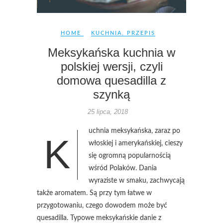
HOME
KUCHNIA
,
PRZEPIS
Meksykańska kuchnia w
polskiej wersji, czyli
domowa quesadilla z
szynką
25 lipca, 2018
uchnia meksykańska, zaraz po
K
włoskiej i amerykańskiej, cieszy
się ogromną popularnością
wśród Polaków. Dania
wyraziste w smaku, zachwycają
także aromatem. Są przy tym łatwe w
przygotowaniu, czego dowodem może być
quesadilla. Typowe meksykańskie danie z