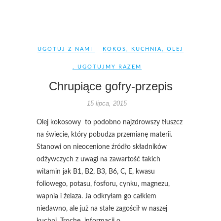
UGOTUJ Z NAMI
KOKOS
,
KUCHNIA
,
OLEJ
,
UGOTUJMY RAZEM
Chrupiące gofry-przepis
15 lipca, 2015
Olej kokosowy to podobno najzdrowszy tłuszcz
na świecie, który pobudza przemianę materii.
Stanowi on nieocenione źródło składników
odżywczych z uwagi na zawartość takich
witamin jak B1, B2, B3, B6, C, E, kwasu
foliowego, potasu, fosforu, cynku, magnezu,
wapnia i żelaza. Ja odkryłam go całkiem
niedawno, ale już na stałe zagościł w naszej