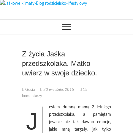
Skip
to
OPISUJEMY ŻYCIE. ZABAWA
Jaśkowe klimaty-
content
POŁĄCZONA Z NAUKĄ,
CIEKAWE PROJEKTY DIY Z
Blog rodzicielsko-
DZIECKIEM, LUBIMY PODRÓŻE,
ODKRYWAMY MIEJSCA
PRZYJAZNE RODZINOM.
lifestylowy
Z życia Jaśka
przedszkolaka. Matko
uwierz w swoje dziecko.
Gosia
23 września, 2015
15
komentarzy
estem dumną mamą 2 letniego
J
przedszkolaka, a pamiętam
jeszcze nie tak dawno emocje,
jakie mną targały, jak tylko