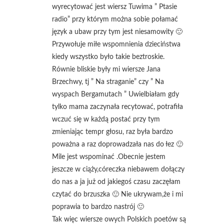
wyrecytować jest wiersz Tuwima ” Ptasie
radio” przy którym można sobie połamać
język a ubaw przy tym jest niesamowity 🙂
Przywołuje miłe wspomnienia dzieciństwa
kiedy wszystko było takie beztroskie.
Równie bliskie były mi wiersze Jana
Brzechwy, tj ” Na straganie” czy ” Na
wyspach Bergamutach ” Uwielbiałam gdy
tylko mama zaczynała recytować, potrafiła
wczuć się w każdą postać przy tym
zmieniając tempr głosu, raz była bardzo
poważna a raz doprowadzała nas do łez 🙂
Mile jest wspominać .Obecnie jestem
jeszcze w ciąży,córeczka niebawem dołączy
do nas a ja już od jakiegoś czasu zaczęłam
czytać do brzuszka 🙂 Nie ukrywam,że i mi
poprawia to bardzo nastrój 🙂
Tak więc wiersze owych Polskich poetów są