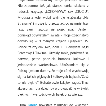
moje córki powiedziały swoje pierwsze słowa.
Nie zapomnę też, jak starsza córka skakała z
radości, krzycząc „LOKOMYWA” czy „CIUCIU”.
Młodsza z kolei wciąż wyjmuje książeczkę „Na
Straganie” i muszę ją przeczytać, co najmniej trzy
razy, zanim zgodzi się pójść spać. Jestem
poniekąd obywatelem świata – moje dzieciństwo
odbyło się w 3 różnych krajach i językach. W
Polsce założyłem swój dom i… Odkryłem bajki
Brzechwy i Tuwima. Urzekły mnie, ponieważ są
barwne, pełne poczucia humoru, kultowe i
jednocześnie wartościowe. Utożsamiam się z
Polską i jestem dumny, że moje córki wychowują
się na takich pięknych i kultowych bajkach.”Czyż
to nie piękne? Bohaterowie książek zagościli na
akcesoriach dla dzieci by wprowadzić je w świat
pięknych i wartościowych bajek oraz wierszy.
Firma
Fabulo
powstała z miłości do własnych