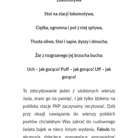
Lokomotywa
Stoi na stacji lokomotywa,
Ciężka, ogromna i pot z niej spływa,
Tłusta oliwa. Stoi i sapie, dyszy i dmucha,
Żar z rozgrzanego jej brzucha bucha:
Uch – jak gorąco! Puff – jak gorąco! Uff – jak
gorąco!
To zdecydowanie jeden z ulubionych wierszy
Jasia, znam go na pamięć. I jak tylko idziemy na
pobliska stacje PKP zaczynamy recytować. Dziś
przy okazji nawiązania do wierszy polskich
poetów chciałabym Was zabrać do cudownego
świata bajek w nieco innym wydaniu.
Fabulo
to
akcesoria dziecięce pomagające wprowadzać