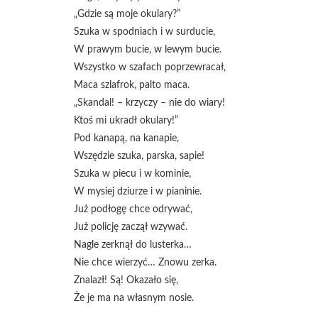
„Gdzie są moje okulary?”
Szuka w spodniach i w surducie,
W prawym bucie, w lewym bucie.
Wszystko w szafach poprzewracał,
Maca szlafrok, palto maca.
„Skandal! – krzyczy – nie do wiary!
Ktoś mi ukradł okulary!”
Pod kanapą, na kanapie,
Wszędzie szuka, parska, sapie!
Szuka w piecu i w kominie,
W mysiej dziurze i w pianinie.
Już podłogę chce odrywać,
Już policję zaczął wzywać.
Nagle zerknął do lusterka…
Nie chce wierzyć… Znowu zerka.
Znalazł! Są! Okazało się,
Że je ma na własnym nosie.