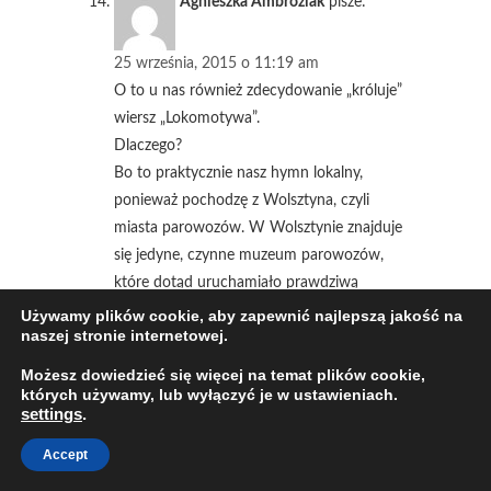
Agnieszka Ambroziak
pisze:
25 września, 2015 o 11:19 am
O to u nas również zdecydowanie „króluje”
wiersz „Lokomotywa”.
Dlaczego?
Bo to praktycznie nasz hymn lokalny,
ponieważ pochodzę z Wolsztyna, czyli
miasta parowozów. W Wolsztynie znajduje
się jedyne, czynne muzeum parowozów,
które dotąd uruchamiało prawdziwą
lokomotywę na regularnej linii Poznań-
Używamy plików cookie, aby zapewnić najlepszą jakość na
naszej stronie internetowej.
Wolsztyn :). I pomimo, że moje półroczne
maleństwo jeszcze nie potrafi mówić, to z
Możesz dowiedzieć się więcej na temat plików cookie,
zaciekawieniem słucha wiersza.
których używamy, lub wyłączyć je w ustawieniach.
settings
.
„Buch – jak gorąco!
Uch – jak gorąco!
Accept
Puff – jak gorąco!