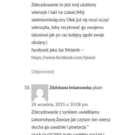
Zdecydowanie to jest mój ulubiony
wierszyk i taki na czasie:)Mój
siedmiomiesięczny Olek już się musi uczyć
wierszyka, żeby recytować go swojemu
tatusiowi jak po raz kolejny zgubi swoje
okulary:)
facebook jako Iza Wolanin –
https://www.facebook.com/izawol
Odpowiedz
Zdzisława Imianowska
pisze:
24 września, 2015 o 10:08 pm
Zdecydowanie z synkiem uwielbiamy
Lokomotywę.Zawsze jak czytam ten wiersz
słucha go uważnie i powtarza ”
ciuch,ciuch”.Mój mały uwielbia pociągi i