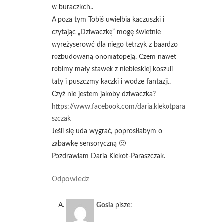
w buraczkch..
A poza tym Tobiś uwielbia kaczuszki i
czytając „Dziwaczkę” mogę świetnie
wyreżyserowć dla niego tetrzyk z baardzo
rozbudowaną onomatopeją. Czem nawet
robimy mały stawek z niebieskiej koszuli
taty i puszczmy kaczki i wodze fantazji..
Czyż nie jestem jakoby dziwaczka?
https://www.facebook.com/daria.klekotpara
szczak
Jeśli się uda wygrać, poprosiłabym o
zabawkę sensoryczną 🙂
Pozdrawiam Daria Klekot-Paraszczak.
Odpowiedz
Gosia
pisze: