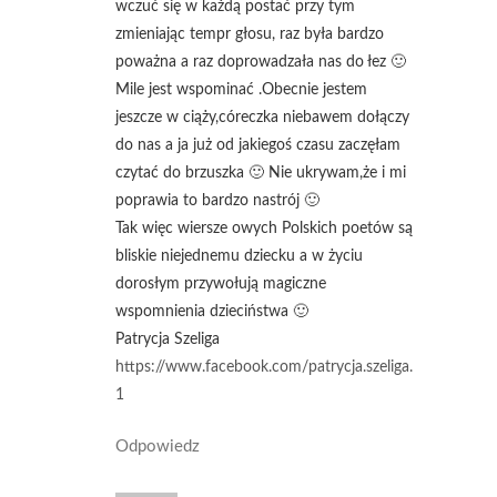
wczuć się w każdą postać przy tym
zmieniając tempr głosu, raz była bardzo
poważna a raz doprowadzała nas do łez 🙂
Mile jest wspominać .Obecnie jestem
jeszcze w ciąży,córeczka niebawem dołączy
do nas a ja już od jakiegoś czasu zaczęłam
czytać do brzuszka 🙂 Nie ukrywam,że i mi
poprawia to bardzo nastrój 🙂
Tak więc wiersze owych Polskich poetów są
bliskie niejednemu dziecku a w życiu
dorosłym przywołują magiczne
wspomnienia dzieciństwa 🙂
Patrycja Szeliga
https://www.facebook.com/patrycja.szeliga.
1
Odpowiedz