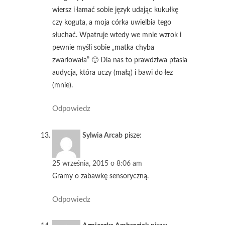
wiersz i łamać sobie język udając kukułkę
czy koguta, a moja córka uwielbia tego
słuchać. Wpatruje wtedy we mnie wzrok i
pewnie myśli sobie „matka chyba
zwariowała” 🙂 Dla nas to prawdziwa ptasia
audycja, która uczy (małą) i bawi do łez
(mnie).
Odpowiedz
Sylwia Arcab
pisze:
25 września, 2015 o 8:06 am
Gramy o zabawkę sensoryczną.
Odpowiedz