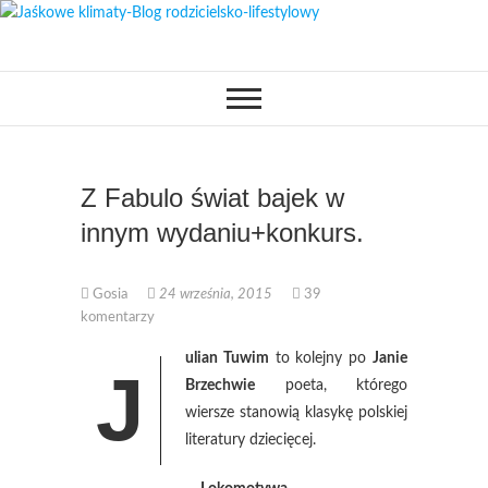
Skip
to
OPISUJEMY ŻYCIE. ZABAWA
Jaśkowe klimaty-
content
POŁĄCZONA Z NAUKĄ,
CIEKAWE PROJEKTY DIY Z
Blog rodzicielsko-
DZIECKIEM, LUBIMY PODRÓŻE,
ODKRYWAMY MIEJSCA
PRZYJAZNE RODZINOM.
lifestylowy
Z Fabulo świat bajek w
innym wydaniu+konkurs.
Gosia
24 września, 2015
39
komentarzy
ulian Tuwim
to kolejny po
Janie
J
Brzechwie
poeta, którego
wiersze stanowią klasykę polskiej
literatury dziecięcej.