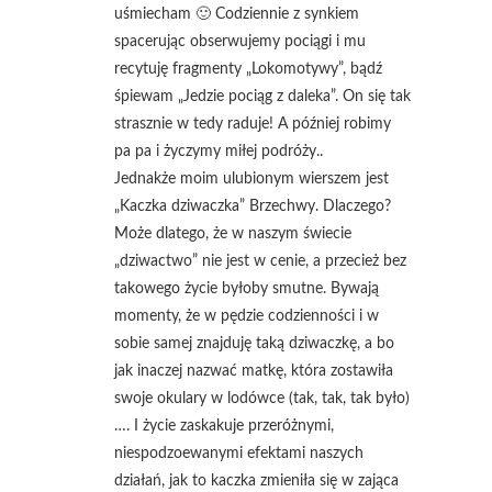
uśmiecham 🙂 Codziennie z synkiem
spacerując obserwujemy pociągi i mu
recytuję fragmenty „Lokomotywy”, bądź
śpiewam „Jedzie pociąg z daleka”. On się tak
strasznie w tedy raduje! A później robimy
pa pa i życzymy miłej podróży..
Jednakże moim ulubionym wierszem jest
„Kaczka dziwaczka” Brzechwy. Dlaczego?
Może dlatego, że w naszym świecie
„dziwactwo” nie jest w cenie, a przecież bez
takowego życie byłoby smutne. Bywają
momenty, że w pędzie codzienności i w
sobie samej znajduję taką dziwaczkę, a bo
jak inaczej nazwać matkę, która zostawiła
swoje okulary w lodówce (tak, tak, tak było)
…. I życie zaskakuje przeróżnymi,
niespodzoewanymi efektami naszych
działań, jak to kaczka zmieniła się w zająca