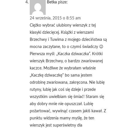
Betka
pisze:
24 września, 2015 o 8:55 am
Ciężko wybrać ulubiony wierszyk z tej
klasyki dziecięcej. Książki z wierszami
Brzechwy i Tuwima z mojego dzieciństwa są
mocna zaczytane, to o czymś świadczy 😉
Pierwsza myśl: „Kaczka dziwaczka”. Krótki
wierszyk Brzechwy, o bardzo zwariowanej
kaczce. Możliwe że wybrałam właśnie
„Kaczkę dziwaczkę” bo sama jestem
odrobinę zwariowana, zakręcona. Nie lubię
rutyny, lubię jak coś się dzieje i przede
wszystkim uwielbiam się śmiać! Staram się
aby dobry mnie nie opuszczał. Lubię
pożartować, wywinąć czasem jakiś kawał. Z
punktu widzenia mamy myślę, że ten
wierszyk jest superświetny dla