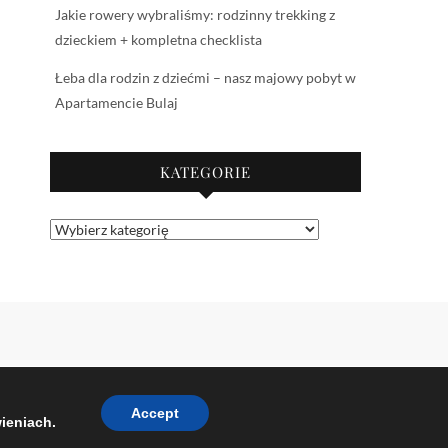
Jakie rowery wybraliśmy: rodzinny trekking z
dzieckiem + kompletna checklista
Łeba dla rodzin z dziećmi – nasz majowy pobyt w
Apartamencie Bulaj
KATEGORIE
Kategorie
d by:
WordPress
Accept
ieniach.