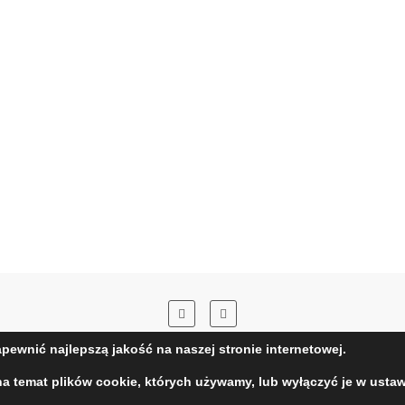
pewnić najlepszą jakość na naszej stronie internetowej.
 klimaty-Blog rodzicielsko-lifestylowy
| Designed by:
Theme Freesia
| Powere
na temat plików cookie, których używamy, lub wyłączyć je w ustaw