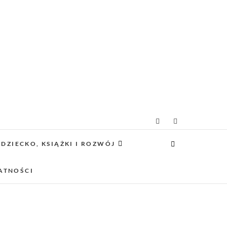
g rodzicielsko-
 CIEKAWE PROJEKTY DIY Z DZIECKIEM,
SCA PRZYJAZNE RODZINOM.
DZIECKO, KSIĄŻKI I ROZWÓJ
owy
ATNOŚCI