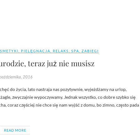
SMETYKI
,
PIELĘGNACJA
,
RELAKS
,
SPA
,
ZABIEGI
rodzie, teraz już nie musisz
października, 2016
 żagle, zwyczajnie wypoczywamy. Jednak wszystko, co dobre szybko się
cha, coraz częściej nie chce się nam wyjść z domu, bo zimno, często pada
READ MORE