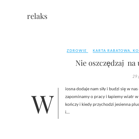
relaks
ZDROWIE
KARTA RABATOWA
,
KO
Nie oszczędzaj na u
29 
Wiosna dodaje nam siły i budzi się w nas chęć do życia, lato nastraja nas pozytywnie, wyjeżdżamy na urlop,
zapominamy o pracy i łapiemy wiatr w
kończy i kiedy przychodzi jesienna plu
i…