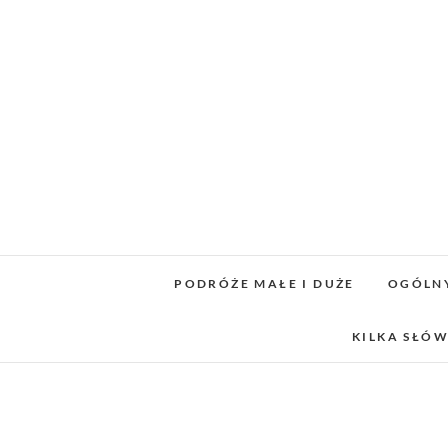
Skip
to
content
PODRÓŻE MAŁE I DUŻE
OGÓLN
KILKA SŁÓW