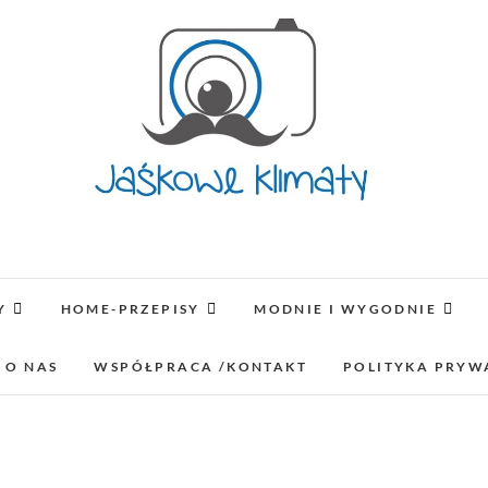
Jaśkowe klimaty-Blo
OPISUJEMY ŻYCIE. ZABAWA POŁĄCZONA Z NAUKĄ,
LUBIMY PODRÓŻE, ODKRYWAMY MIEJ
Y
HOME-PRZEPISY
MODNIE I WYGODNIE
lifestyl
 O NAS
WSPÓŁPRACA /KONTAKT
POLITYKA PRYW