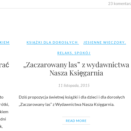
23 komentar
KIEM
KSIĄŻKI DLA DOROSŁYCH
JESIENNE WIECZORY
,
RELAKS
,
SPOKÓJ
rać
„Zaczarowany las” z wydawnictwa
Nasza Księgarnia
11 listopada, 2015
to
Dziś propozycja świetnej książki i dla dzieci i dla dorosłych
ótki,
„Zaczarowany las” z Wydawnictwa Nasza Księgarnia.
ykiem
 dni
READ MORE
k,