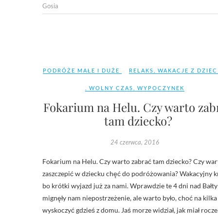
Gosia
PODRÓŻE MAŁE I DUŻE
RELAKS
,
WAKACJE Z DZIEC
,
WOLNY CZAS
,
WYPOCZYNEK
Fokarium na Helu. Czy warto zab
tam dziecko?
24 czerwca, 2016
Fokarium na Helu. Czy warto zabrać tam dziecko? Czy war
zaszczepić w dziecku chęć do podróżowania? Wakacyjny kr
bo krótki wyjazd już za nami. Wprawdzie te 4 dni nad Bałt
mignęły nam niepostrzeżenie, ale warto było, choć na kilka
wyskoczyć gdzieś z domu. Jaś morze widział, jak miał rocze