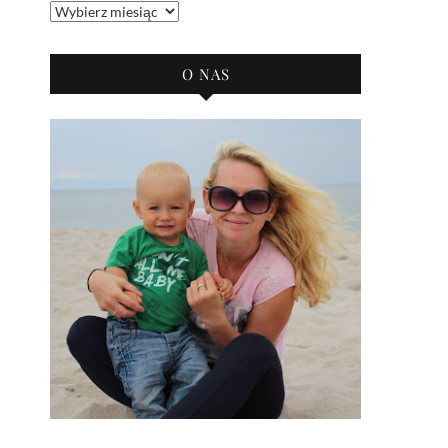
Archiwum
bloga
O NAS