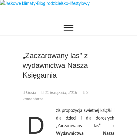
Skip
to
OPISUJEMY ŻYCIE. ZABAWA
Jaśkowe klimaty-
content
POŁĄCZONA Z NAUKĄ,
CIEKAWE PROJEKTY DIY Z
Blog rodzicielsko-
DZIECKIEM, LUBIMY PODRÓŻE,
ODKRYWAMY MIEJSCA
PRZYJAZNE RODZINOM.
lifestylowy
„Zaczarowany las” z
wydawnictwa Nasza
Księgarnia
11 listopada, 2015
Gosia
2
komentarze
ziś propozycja świetnej książki i
D
dla dzieci i dla dorosłych
„Zaczarowany las” z
Wydawnictwa Nasza