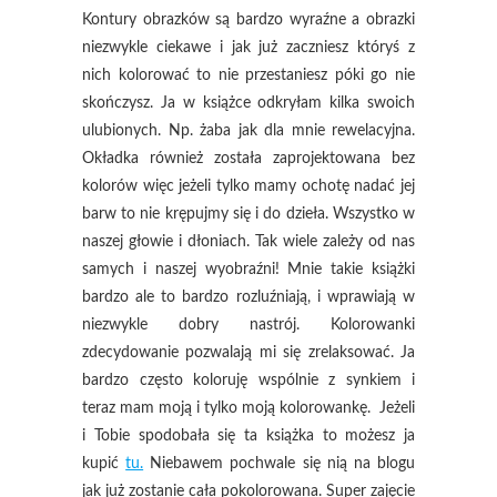
Kontury obrazków są bardzo wyraźne a obrazki
niezwykle ciekawe i jak już zaczniesz któryś z
nich kolorować to nie przestaniesz póki go nie
skończysz. Ja w książce odkryłam kilka swoich
ulubionych. Np. żaba jak dla mnie rewelacyjna.
Okładka również została zaprojektowana bez
kolorów więc jeżeli tylko mamy ochotę nadać jej
barw to nie krępujmy się i do dzieła. Wszystko w
naszej głowie i dłoniach. Tak wiele zależy od nas
samych i naszej wyobraźni! Mnie takie książki
bardzo ale to bardzo rozluźniają, i wprawiają w
niezwykle dobry nastrój. Kolorowanki
zdecydowanie pozwalają mi się zrelaksować. Ja
bardzo często koloruję wspólnie z synkiem i
teraz mam moją i tylko moją kolorowankę. Jeżeli
i Tobie spodobała się ta książka to możesz ja
kupić
tu.
Niebawem pochwale się nią na blogu
jak już zostanie cała pokolorowana. Super zajęcie