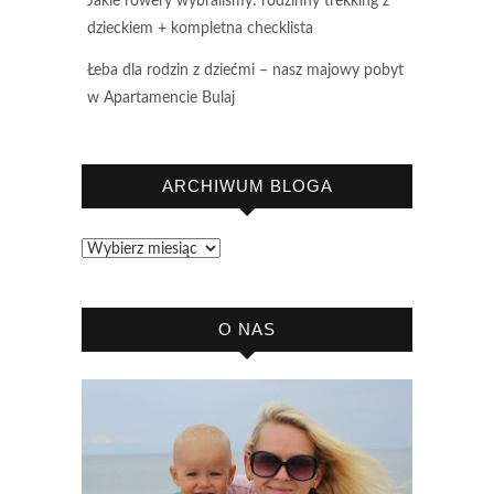
Jakie rowery wybraliśmy: rodzinny trekking z
dzieckiem + kompletna checklista
Łeba dla rodzin z dziećmi – nasz majowy pobyt
w Apartamencie Bulaj
ARCHIWUM BLOGA
Archiwum
bloga
O NAS