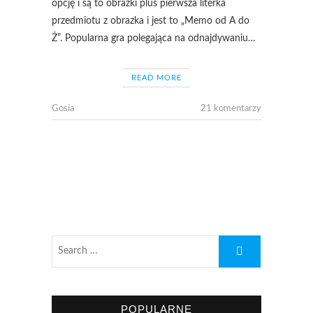
opcję i są to obrazki plus pierwsza literka
przedmiotu z obrazka i jest to „Memo od A do
Ż”. Popularna gra polegająca na odnajdywaniu…
READ MORE
Gosia
21 komentarzy
POPULARNE