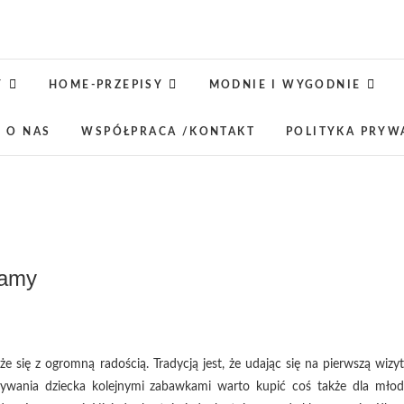
Jaśkowe klimaty-Blog rodz
OPISUJEMY ŻYCIE. ZABAWA POŁĄCZONA Z NAUKĄ,
LUBIMY PODRÓŻE, ODKRYWAMY MIEJ
Y
HOME-PRZEPISY
MODNIE I WYGODNIE
 O NAS
WSPÓŁPRACA /KONTAKT
POLITYKA PRYW
mamy
e się z ogromną radością. Tradycją jest, że udając się na pierwszą wizyt
ywania dziecka kolejnymi zabawkami warto kupić coś także dla młod