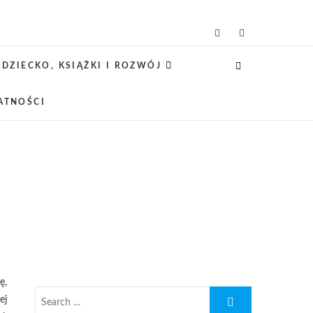
icielsko-lifestylowy
 CIEKAWE PROJEKTY DIY Z DZIECKIEM,
SCA PRZYJAZNE RODZINOM.
DZIECKO, KSIĄŻKI I ROZWÓJ
ATNOŚCI
ę,
ej