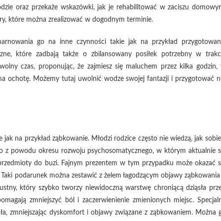
odzie oraz przekaże wskazówki, jak je rehabilitować w zaciszu domowy
ery, które można zrealizować w dogodnym terminie.
rnowania go na inne czynności takie jak na przykład przygotowan
yczne, które zadbają także o zbilansowany posiłek potrzebny w trakc
wolny czas, proponując, że zajmiesz się maluchem przez kilka godzin,
a ochotę. Możemy tutaj uwolnić wodze swojej fantazji i przygotować n
 jak na przykład ząbkowanie. Młodzi rodzice często nie wiedzą, jak sobie
no z powodu okresu rozwoju psychosomatycznego, w którym aktualnie s
ne przedmioty do buzi. Fajnym prezentem w tym przypadku może okazać s
. Taki podarunek można zestawić z żelem łagodzącym objawy ząbkowania
ustny, który szybko tworzy niewidoczną warstwę chroniącą dziąsła prz
omagają zmniejszyć ból i zaczerwienienie zmienionych miejsc. Specjal
sła, zmniejszając dyskomfort i objawy związane z ząbkowaniem. Można 