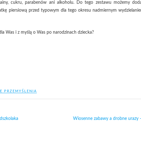
dokainy, cukru, parabenów ani alkoholu. Do tego zestawu możemy dod
y klatkę piersiową przed typowym dla tego okresu nadmiernym wydzielani
 dla Was i z myślą o Was po narodzinach dziecka?
E PRZEMYŚLENIA
edszkolaka
Wiosenne zabawy a drobne urazy