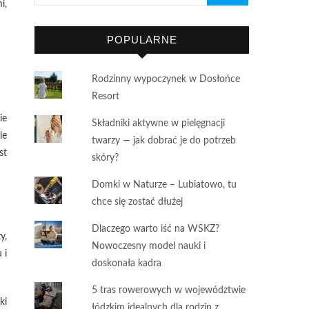
i,
POPULARNE
Rodzinny wypoczynek w Dosłońce
Resort
ie
Składniki aktywne w pielęgnacji
le
twarzy — jak dobrać je do potrzeb
st
skóry?
Domki w Naturze – Lubiatowo, tu
chce się zostać dłużej
Dlaczego warto iść na WSKZ?
y,
Nowoczesny model nauki i
 i
doskonała kadra
5 tras rowerowych w województwie
ki
łódzkim idealnych dla rodzin z