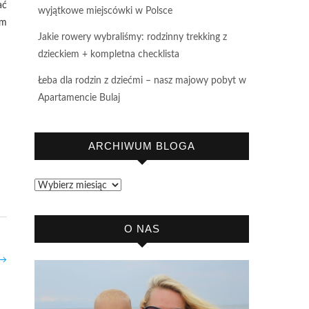
ać
wyjątkowe miejscówki w Polsce
em
Jakie rowery wybraliśmy: rodzinny trekking z
dzieckiem + kompletna checklista
Łeba dla rodzin z dziećmi – nasz majowy pobyt w
Apartamencie Bulaj
ARCHIWUM BLOGA
Archiwum
bloga
O NAS
→