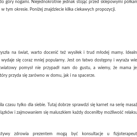
 do góry nogami. Niejednokrotnie jednak stojąc przed sklepowymi półkam
 tym okresie. Poniżej znajdziecie kilka ciekawych propozycji.
szła na świat, warto docenić też wysiłek i trud młodej mamy. Idealn
h wydaje się coraz mniej popularny. Jest on łatwo dostępny i wyraża wie
li kwiatowy pomysł nie przypadł nam do gustu, a wiemy, że mama je
óry przyda się zarówno w domu, jak i na spacerze.
czasu tylko dla siebie. Tutaj dobrze sprawdzi się karnet na serię masaż
iązków i zajmowaniem się maluszkiem każdy doceniłby możliwość relaksu
ywy zdrowia prezentem mogą być konsultacje u fizjoterapeut