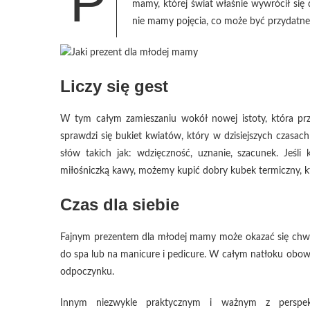
P
mamy, której świat właśnie wywrócił się
nie mamy pojęcia, co może być przydatne w
Liczy się gest
W tym całym zamieszaniu wokół nowej istoty, która przy
sprawdzi się bukiet kwiatów, który w dzisiejszych czasac
słów takich jak: wdzięczność, uznanie, szacunek. Jeś
miłośniczką kawy, możemy kupić dobry kubek termiczny, kt
Czas dla siebie
Fajnym prezentem dla młodej mamy może okazać się chwila 
do spa lub na manicure i pedicure. W całym natłoku obow
odpoczynku.
Innym niezwykle praktycznym i ważnym z perspekt