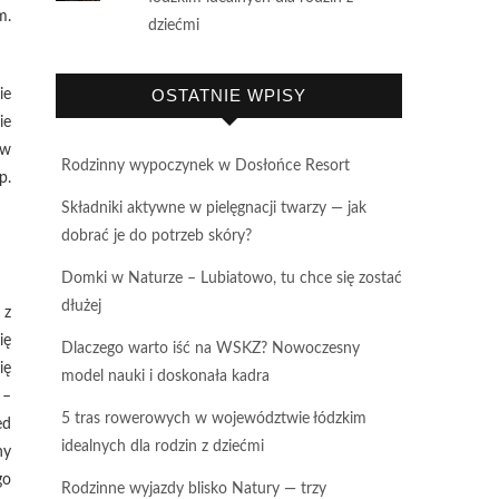
m.
dziećmi
OSTATNIE WPISY
ie
ie
 w
Rodzinny wypoczynek w Dosłońce Resort
p.
Składniki aktywne w pielęgnacji twarzy — jak
dobrać je do potrzeb skóry?
Domki w Naturze – Lubiatowo, tu chce się zostać
dłużej
 z
ię
Dlaczego warto iść na WSKZ? Nowoczesny
ię
model nauki i doskonała kadra
 –
5 tras rowerowych w województwie łódzkim
ed
idealnych dla rodzin z dziećmi
ny
go
Rodzinne wyjazdy blisko Natury — trzy