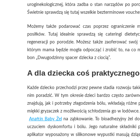
uroginekologicznej, która zadba o stan narządów po por
Świetnie sprawdzą się tutaj wszelkie bezterminowe vouch
Możemy także podarować czas poprzez ograniczenie ma
posiłków. Tutaj idealnie sprawdzą się cateringi dietet
regeneracji po porodzie. Możesz także zaoferować swój 
którym mama będzie mogła odpocząć i zrobić to, na co m
bon „Dwugodzinny spacer dziecka z ciocią”.
A dla dziecka coś praktycznego
Każde dziecko przechodzi przez pewne stadia rozwoju takie
nim poradzić. W tym okresie dzieci bardzo często zarów
znajdują, jak i potrzeby złagodzenia bólu, wkładają róż
miękki gryzaczek z możliwością schłodzenia go w lodówce
Anaftin Baby Żel
na ząbkowanie. To bioadhezyjny żel do
uczuciem dyskomfortu i bólu. Jego naturalne składniki p
aplikator wyposażony w silikonowe wypustki masują dzią