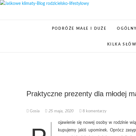
Skip
to
content
PODRÓŻE MAŁE I DUŻE
OGÓLN
KILKA SŁÓW
Praktyczne prezenty dla młodej 
25 maja, 2020
Gosia
8 komentarzy
ojawienie się nowej osoby w rodzinie wiąż
kupujemy jakiś upominek. Oprócz zasyp