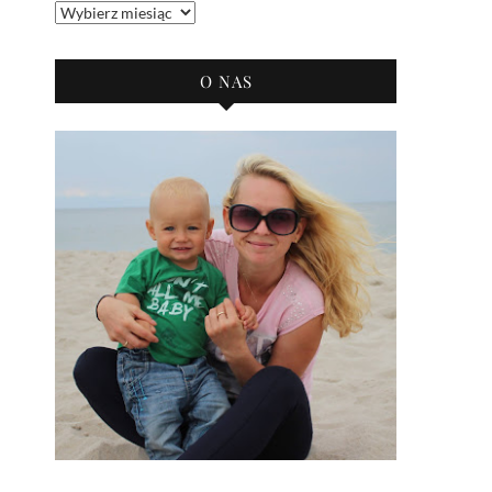
Archiwum
bloga
O NAS