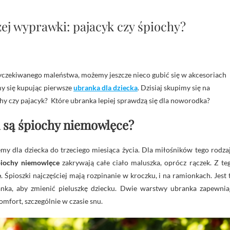
ej wyprawki: pajacyk czy śpiochy?
y się kupując pierwsze
ubranka dla dziecka
. Dzisiaj skupimy się na
 czy pajacyk? Które ubranka lepiej sprawdzą się dla noworodka?
są śpiochy niemowlęce?
emy dla dziecka do trzeciego miesiąca życia. Dla miłośników tego rodza
iochy niemowlęce
zakrywają całe ciało maluszka, oprócz rączek. Z te
e
. Śpioszki najczęściej mają rozpinanie w kroczku, i na ramionkach. Jest 
ka, aby zmienić pieluszkę dziecku. Dwie warstwy ubranka zapewnia
omfort, szczególnie w czasie snu.