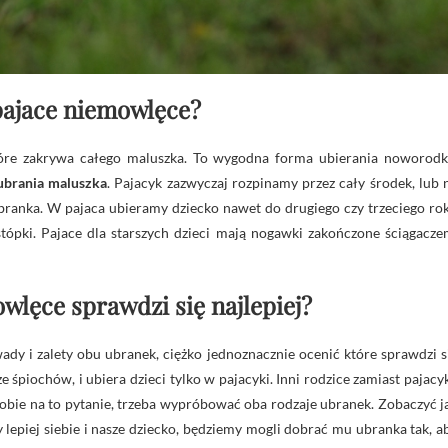
pajace niemowlęce?
óre zakrywa całego maluszka. To wygodna forma ubierania noworodk
ubrania maluszka
. Pajacyk zazwyczaj rozpinamy przez cały środek, lub 
branka. W pajaca ubieramy dziecko nawet do drugiego czy trzeciego ro
stópki. Pajace dla starszych dzieci mają nogawki zakończone ściągacze
wlęce sprawdzi się najlepiej?
ady i zalety obu ubranek, ciężko jednoznacznie ocenić które sprawdzi s
e śpiochów, i ubiera dzieci tylko w pajacyki. Inni rodzice zamiast pajacy
 sobie na to pytanie, trzeba wypróbować oba rodzaje ubranek. Zobaczyć j
 lepiej siebie i nasze dziecko, będziemy mogli dobrać mu ubranka tak, a