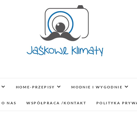
Jaśkowe klimaty-Blo
OPISUJEMY ŻYCIE. ZABAWA POŁĄCZONA Z NAUKĄ,
LUBIMY PODRÓŻE, ODKRYWAMY MIEJ
HOME-PRZEPISY
MODNIE I WYGODNIE
lifestyl
 O NAS
WSPÓŁPRACA /KONTAKT
POLITYKA PRYW