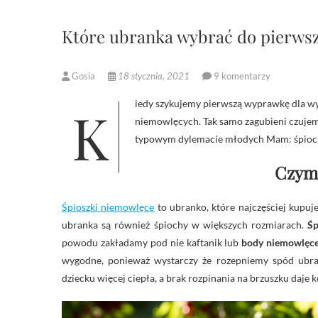
Które ubranka wybrać do pierwsz
Gosia
18 stycznia, 2021
9 komentarzy
Kiedy szykujemy pierwszą wyprawkę dla wyczekiwanego maleństwa, możemy jeszcze nieco gubić się w akcesoriach
niemowlęcych. Tak samo zagubieni czujem
typowym dylemacie młodych Mam: śpiochy
Czym 
Śpioszki niemowlęce
to ubranko, które najczęściej kupuj
ubranka są również śpiochy w większych rozmiarach.
Śp
powodu zakładamy pod nie kaftanik lub
body niemowlęc
wygodne, ponieważ wystarczy że rozepniemy spód ubran
dziecku więcej ciepła, a brak rozpinania na brzuszku daje k