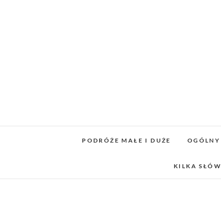
Skip
to
content
PODRÓŻE MAŁE I DUŻE
OGÓLNY
KILKA SŁÓW