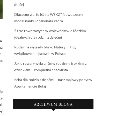
dłużej
Dlaczego warto iść na WSKZ? Nowoczesny
model nauki i doskonała kadra
5 tras rowerowych w województwie łódzkim
idealnych dla rodzin z dziećmi
a,
Rodzinne wyjazdy blisko Natury — trzy
na
wyjątkowe miejscówki w Polsce
ku
m,
Jakie rowery wybraliśmy: rodzinny trekking z
dzieckiem + kompletna checklista
Łeba dla rodzin z dziećmi – nasz majowy pobyt w
Apartamencie Bulaj
ię
ka
ARCHIWUM BLOGA
ak
by