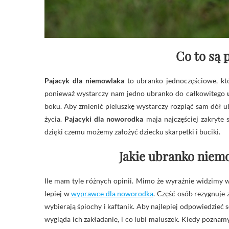
Co to są 
Pajacyk dla niemowlaka
to ubranko jednoczęściowe, kt
ponieważ wystarczy nam jedno ubranko do całkowitego
boku. Aby zmienić pieluszkę wystarczy rozpiąć sam dół u
życia.
Pajacyki dla noworodka
maja najczęściej zakryte 
dzięki czemu możemy założyć dziecku skarpetki i buciki.
Jakie ubranko niemo
Ile mam tyle różnych opinii. Mimo że wyraźnie widzimy w
lepiej w
wyprawce dla noworodka
. Część osób rezygnuje z
wybierają śpiochy i kaftanik. Aby najlepiej odpowiedzieć
wygląda ich zakładanie, i co lubi maluszek. Kiedy poznamy