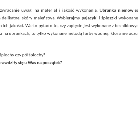
 zwracanie uwagi na materiał i jakość wykonania.
Ubranka niemowlę
a delikatnej skóry maleństwa. Wybierajmy
pajacyki
i
śpioszki
wykonane
o ich jakości. Warto pytać o to, czy zapięcie jest wykonane z bezniklowy
uki na ubrankach, to tylko wykonane metodą farby wodnej, która nie uczu
 śpiochy czy półśpiochy?
rawdziły się u Was na początek?