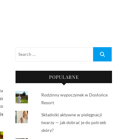
POPULARNE
ju
Rodzinny wypoczynek w Dosłońce
go
Resort
to
ją
Składniki aktywne w pielęgnacji
twarzy — jak dobrać je do potrzeb
skóry?