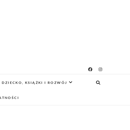
g rodzicielsko-
 CIEKAWE PROJEKTY DIY Z DZIECKIEM,
SCA PRZYJAZNE RODZINOM.
DZIECKO, KSIĄŻKI I ROZWÓJ
owy
ATNOŚCI