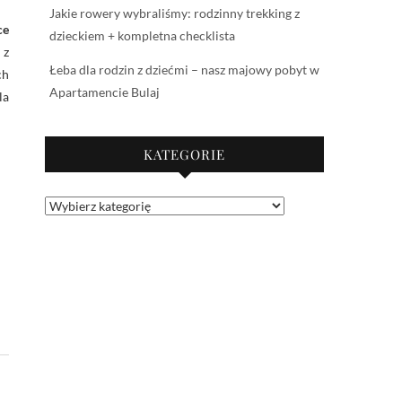
Jakie rowery wybraliśmy: rodzinny trekking z
ce
dzieckiem + kompletna checklista
 z
Łeba dla rodzin z dziećmi – nasz majowy pobyt w
ch
Apartamencie Bulaj
la
KATEGORIE
Kategorie