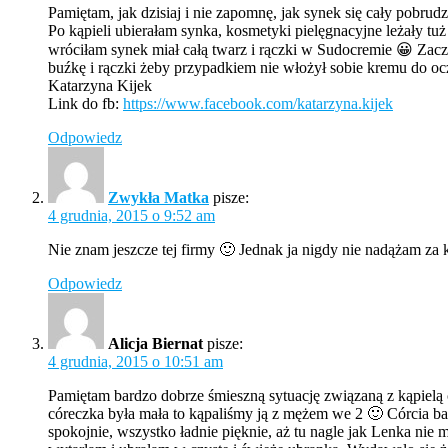
Pamiętam, jak dzisiaj i nie zapomnę, jak synek się cały pobrudzi
Po kąpieli ubierałam synka, kosmetyki pielęgnacyjne leżały t
wróciłam synek miał całą twarz i rączki w Sudocremie 😀 Zac
buźkę i rączki żeby przypadkiem nie włożył sobie kremu do oc
Katarzyna Kijek
Link do fb:
https://www.facebook.com/katarzyna.kijek
Odpowiedz
Zwykła Matka
pisze:
4 grudnia, 2015 o 9:52 am
Nie znam jeszcze tej firmy 🙂 Jednak ja nigdy nie nadążam z
Odpowiedz
Alicja Biernat
pisze:
4 grudnia, 2015 o 10:51 am
Pamiętam bardzo dobrze śmieszną sytuację związaną z kąpielą c
córeczka była mała to kąpaliśmy ją z mężem we 2 🙂 Córcia b
spokojnie, wszystko ładnie pięknie, aż tu nagle jak Lenka nie