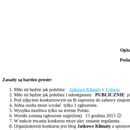
Opis
Podaj
Zasady są bardzo proste:
Miło mi będzie jak polubisz
Jaśkowe Klimaty
i
Colway
Miło mi będzie jak polubisz i udostępniasz
PUBLICZNIE
pl
Pod zdjęciem konkursowym na fb zaprosisz do zabawy znajo
Jedna osoba moze wysłać tylko 1 zgłoszenie.
Wysyłka możliwa tylko na terenie Polski.
Wyniki zostaną ogłoszone najpóźniej 15 grudnia 2015
🙂
W trakcie trwania konkursu moze ulec zmianie regulamin.
Organizatorem konkursu jest blog
Jaśkowe Klimaty
a sponso