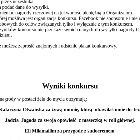
przez uczestnika.
n podać dane do wysyłki.
eniać nagrody rzeczowej na jej wartość pieniężną u Organizatora.
órej możliwa jest organizacja konkursu. Facebook nie sponsoruje i nie
obowych do celów związanych tylko i wyłącznie z tym konkursem.
wyników konkursu nie przekaże swoich danych do wysyłki nagrody Org
kursu.
ie możesz zaprosić znajomych i udstenić plakat konkursowy.
Wyniki konkursu
 nagrody w postaci żelu do mycia otrzymują:
Katarzyna Olszańska za żywą mumię, którą ubawiłaś mnie do łez
Jadzia Jagoda za swoja opowieść z maseczką w roli głównej.
Eli Milamailim za przygode z sudocremem.