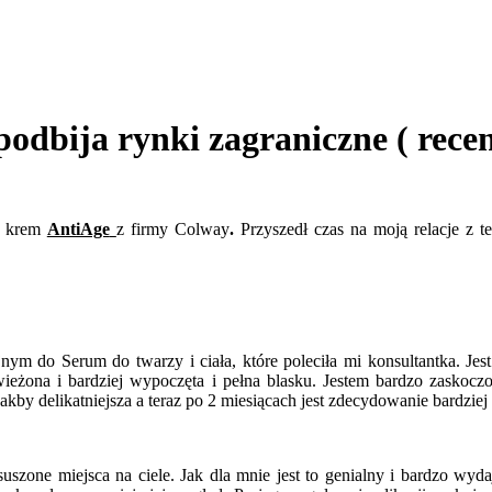
odbija rynki zagraniczne ( rece
 krem
AntiAge
z firmy Colway
.
Przyszedł czas na moją relacje z 
nym do Serum do twarzy i ciała, które poleciła mi konsultantka. Jes
wieżona i bardziej wypoczęta i pełna blasku. Jestem bardzo zaskocz
jakby delikatniejsza a teraz po 2 miesiącach jest zdecydowanie bardzie
suszone miejsca na ciele. Jak dla mnie jest to genialny i bardzo wy