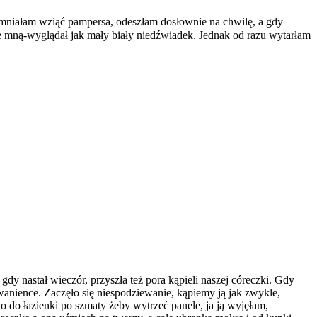
pomniałam wziąć pampersa, odeszłam dosłownie na chwilę, a gdy
e mną-wyglądał jak mały biały niedźwiadek. Jednak od razu wytarłam
y nastał wieczór, przyszła też pora kąpieli naszej córeczki. Gdy
anience. Zaczęło się niespodziewanie, kąpiemy ją jak zwykle,
o do łazienki po szmaty żeby wytrzeć panele, ja ją wyjęłam,