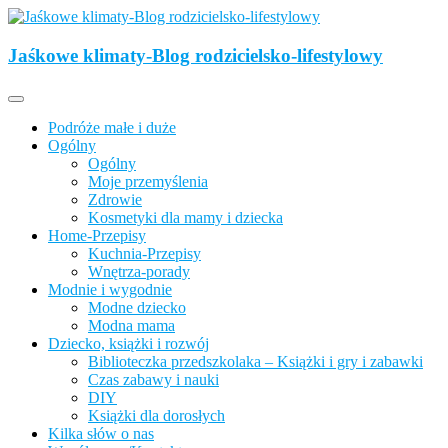
Skip
to
Opisujemy życie. Zabawa połączona z nauką, ciekawe projekty DIY 
content
Jaśkowe klimaty-Blog rodzicielsko-lifestylowy
Jaśkowe klimaty-Blog rodzicielsko-lifesty
Podróże małe i duże
Ogólny
Ogólny
Moje przemyślenia
Zdrowie
Kosmetyki dla mamy i dziecka
Home-Przepisy
Kuchnia-Przepisy
Wnętrza-porady
Modnie i wygodnie
Modne dziecko
Modna mama
Dziecko, książki i rozwój
Biblioteczka przedszkolaka – Książki i gry i zabawki
Czas zabawy i nauki
DIY
Książki dla dorosłych
Kilka słów o nas