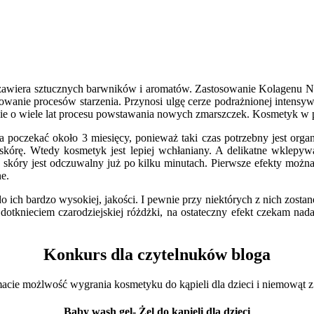
e zawiera sztucznych barwników i aromatów. Zastosowanie Kolagenu 
mowanie procesów starzenia. Przynosi ulgę cerze podrażnionej intens
ie o wiele lat procesu powstawania nowych zmarszczek. Kosmetyk w pos
ba poczekać około 3 miesięcy, ponieważ taki czas potrzebny jest org
skórę. Wtedy kosmetyk jest lepiej wchłaniany. A delikatne wklepywa
cia skóry jest odczuwalny już po kilku minutach. Pierwsze efekty moż
ne.
ich bardzo wysokiej, jakości. I pewnie przy niektórych z nich zostan
a dotknieciem czarodziejskiej różdżki, na ostateczny efekt czekam n
Konkurs dla czytelnuków bloga
acie możlwość wygrania kosmetyku do kąpieli dla dzieci i niemowąt z
Baby wash gel- Żel do kąpieli dla dzieci