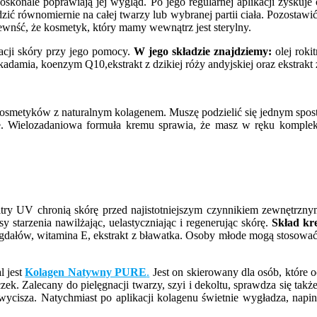
doskonale poprawiają jej wygląd. Po jego regularnej aplikacji zyskuje 
ić równomiernie na całej twarzy lub wybranej partii ciała. Pozostawi
ewnść, że kosmetyk, który mamy wewnątrz jest sterylny.
nacji skóry przy jego pomocy.
W jego składzie znajdziemy
:
olej roki
amia, koenzym Q10,ekstrakt z dzikiej róży andyjskiej oraz ekstrakt z c
i kosmetyków z naturalnym kolagenem. Muszę podzielić się jednym spos
e. Wielozadaniowa formuła kremu sprawia, że masz w ręku komplek
try UV chronią skórę przed najistotniejszym czynnikiem zewnętrznym
 starzenia nawilżając, uelastyczniając i regenerując skórę.
Skład kr
igdałów, witamina E, ekstrakt z bławatka. Osoby młode mogą stosować g
l jest
Kolagen Natywny PURE
.
Jest on skierowany dla osób, które
. Zalecany do pielęgnacji twarzy, szyi i dekoltu, sprawdza się także 
 wycisza. Natychmiast po aplikacji kolagenu świetnie wygładza, napi