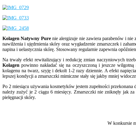
Kolagen Natywny Pure
nie alergizuje nie zawiera parabenów i ni
nawilżenia i ujędrnienia skóry oraz wygładzenie zmarszczek i zaha
napina i uelastycznia skórę. Stosowany regularnie zapewnia opóźnien
Na trwały efekt rewitalizujący i redukcję zmian naczyniowych trze
Kolagen
powinno nakładać się na oczyszczoną i jeszcze wilgotną 
kolagenu na twarz, szyję i dekolt 1-2 razy dziennie. A efekt napię
lepszej kondycji a zmarszczki mimiczne stały się jakby mniej widocz
Po 2 miesiącu używania kosmetyków jestem zupełności przekonana do 
należy zużyć je 2 ciągu 6 miesięcy. Zmarszczki nie zniknęły jak z
pielęgnacji skóry.
W konkursie m