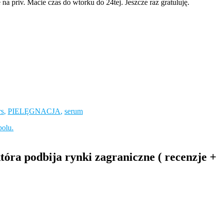
a priv. Macie czas do wtorku do 24tej. Jeszcze raz gratuluję.
rs
,
PIELĘGNACJA
,
serum
bolu.
tóra podbija rynki zagraniczne ( recenzje 