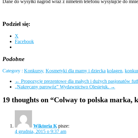
Dane do wysyłki nagród wraz z nimetem telefonu wysyłajcie do mnie n
Podziel się:
X
Facebook
Podobne
Category :
Konkursy
,
Kosmetyki dla mamy i dziecka
kolagen
,
konku
←
Propozycje prezentowe dla małych i dużych pasjonatów fut
„Nakręcany parowóz” Wydawnictwo Olesiejuk.
→
19 thoughts on “Colway to polska marka, k
Wiktoria K
pisze:
4 grudnia, 2015 o 9:37 am