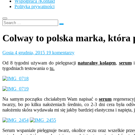
Współpraca /Kontakt
Polityka prywatności
Colway to polska marka, która p
Gosia
4 grudnia, 2015
19 komentarzy
Od 8 tygodni używam do pielęgnacji
naturalny kolagen
,
serum
i
tygodniach testowania o
tu.
Na samym początku chciałabym Wam napisać o
serum
regeneracyj
twarzy, bo po kilku nałożeniach średnio, co 2-3 dni cera była odś
nałożeniu skóra wydawała mi się jakby bardziej elastyczna i napięta, 
Serum wspaniale pielęgnuje twarz, okolice oczu oraz wszelkie prze