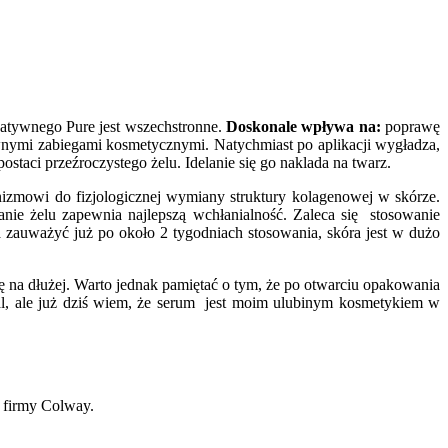
Natywnego Pure jest wszechstronne.
Doskonale wpływa na
:
poprawę
ywnymi zabiegami kosmetycznymi. Natychmiast po aplikacji wygładza,
taci przeźroczystego żelu. Idelanie się go naklada na twarz.
anizmowi do fizjologicznej wymiany struktury kolagenowej w skórze.
nie żelu zapewnia najlepszą wchłanialność. Zaleca się stosowanie
na zauważyć już po około 2 tygodniach stosowania, skóra jest w dużo
ę na dłużej. Warto jednak pamiętać o tym, że po otwarciu opakowania
adal, ale już dziś wiem, że serum jest moim ulubinym kosmetykiem w
 firmy Colway.