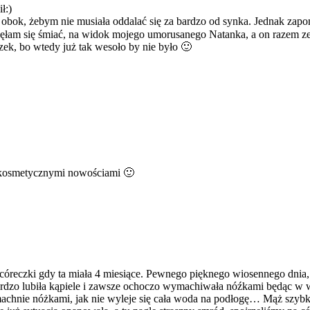
ł:)
uż obok, żebym nie musiała oddalać się za bardzo od synka. Jednak za
zęłam się śmiać, na widok mojego umorusanego Natanka, a on razem z
zek, bo wtedy już tak wesoło by nie było 🙂
a kosmetycznymi nowościami 🙂
óreczki gdy ta miała 4 miesiące. Pewnego pięknego wiosennego dnia, gd
ardzo lubiła kąpiele i zawsze ochoczo wymachiwała nóźkami będąc w w
 machnie nóżkami, jak nie wyleje się cała woda na podłogę… Mąż szybk