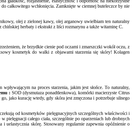
ona gładkość, rozjaśnienie, elastyczność i odporność na niekorzystne
ć do całkowitego wchłonięcia. Zamknięte w ciemnej buteleczce by nie
tnikowy, olej z zielonej kawy, olej arganowy uwielbiam ten naturalny
hińskiej herbaty i ekstrakt z liści rozmarynu a także witaminę C.
trzeżeniem, że brzydkie cienie pod oczami i zmarszczki wokół oczu, z
sowy kosmetyk do walki z objawami starzenia się skóry! Kolagen
 wpływającym na proces starzenia, jakim jest słońce. To naturalny,
emu :
SOD (dysmutaza ponadtlenkowa), komórki macierzyste Citrus
o, jako kurację wtedy, gdy skóra jest zmęczona i potrzebuje silnego
 oczekują od kosmetyków pielęgnacyjnych szczególnych właściwości i
w pielęgnacji całego ciała, szczególnie po oparzeniach lub drobnych
na i uelastycznia skórę. Stosowany regularnie zapewnia opóźnienie o