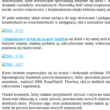
antyoksydant, które rewelacyjnie spowalniają starzenie się skóry i 
działanie czynników zewnętrznych. Niewielką ilość serum rozprowadz
traciło swoich wlaściwości, z kroplomierzem dzięki któremu mamy p
W pełni naturalny skład serum zachęca do jego stosowania i pielęg
kosmetykach za wszechstronność w pielęgnacji, olej z orzeszków makad
O
dmładzający krem do twarzy AntiAg
e
na dzień z tej samej seri
którymi ostatnio miałam problem są zdecydowanie mniej widoczn
poprawia jej elastyczność.
Krem świetnie rozprowadza się na twarzy i doskonale wchłania. Fil
hipoalergiczny kosmetyk przeciwstarzeniowy, który spowalnia procesy
aurantium , matrixyl 3000, RonaFlair® Flawless, olej ze słodkich m
odżywienia i regeneracji.
Ostatni kosmetyk, który miałam przyjemność używać i używam nada
skutecznie odsuwają w czasie procesy powstawania nowych zmarszczek
defektach skóry. Przynosi ulgę cerze podrażnionej bardzo ładnie ją
wiele lat procesu powstawania nowych zmarszczek.