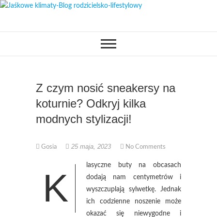
Skip
to
OPISUJEMY ŻYCIE. ZABAWA
Jaśkowe klimaty-
content
POŁĄCZONA Z NAUKĄ,
CIEKAWE PROJEKTY DIY Z
Blog rodzicielsko-
DZIECKIEM, LUBIMY PODRÓŻE,
ODKRYWAMY MIEJSCA
PRZYJAZNE RODZINOM.
lifestylowy
Z czym nosić sneakersy na
koturnie? Odkryj kilka
modnych stylizacji!
25 maja, 2023
Gosia
No Comments
lasyczne buty na obcasach
K
dodają nam centymetrów i
wyszczuplają sylwetkę. Jednak
ich codzienne noszenie może
okazać się niewygodne i