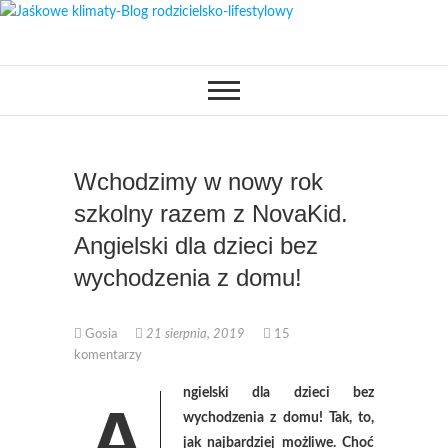
Skip
to
OPISUJEMY ŻYCIE. ZABAWA
Jaśkowe klimaty-
content
POŁĄCZONA Z NAUKĄ,
CIEKAWE PROJEKTY DIY Z
Blog rodzicielsko-
DZIECKIEM, LUBIMY PODRÓŻE,
ODKRYWAMY MIEJSCA
PRZYJAZNE RODZINOM.
lifestylowy
Wchodzimy w nowy rok
szkolny razem z NovaKid.
Angielski dla dzieci bez
wychodzenia z domu!
Gosia
21 sierpnia, 2019
15
komentarzy
ngielski dla dzieci bez
A
wychodzenia z domu! Tak, to,
jak najbardziej możliwe. Choć