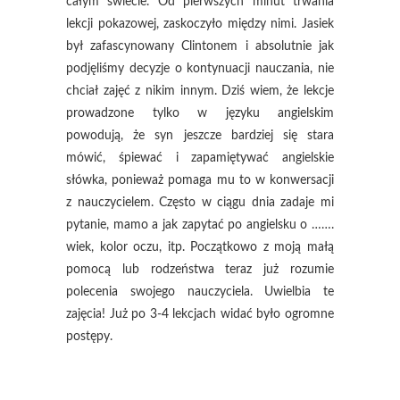
całym świecie. Od pierwszych minut trwania
lekcji pokazowej, zaskoczyło między nimi. Jasiek
był zafascynowany Clintonem i absolutnie jak
podjęliśmy decyzje o kontynuacji nauczania, nie
chciał zajęć z nikim innym. Dziś wiem, że lekcje
prowadzone tylko w języku angielskim
powodują, że syn jeszcze bardziej się stara
mówić, śpiewać i zapamiętywać angielskie
słówka, ponieważ pomaga mu to w konwersacji
z nauczycielem. Często w ciągu dnia zadaje mi
pytanie, mamo a jak zapytać po angielsku o …….
wiek, kolor oczu, itp. Początkowo z moją małą
pomocą lub rodzeństwa teraz już rozumie
polecenia swojego nauczyciela. Uwielbia te
zajęcia! Już po 3-4 lekcjach widać było ogromne
postępy.