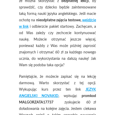
że można skorzystać z
bezpłatnej lekcji
, by
sprawdzić, czy dziecko będzie zainteresowane
taką formą nauki języka angielskiego. Jeśli macie
ochotę na
nieodpłatne zajęcia testowe,
wejdźcie
w link
i odbierzcie pakiet startowy. Zachęcam, a
od Was zależy czy zechcecie kontynuować
naukę. Możecie otrzymać jeszcze więcej,
ponieważ każdy z Was może później zaprosić
znajomych i otrzymać 60 zł za każdego nowego
ucznia, do wykorzystania na dalszą naukę! Jak
Wam się podoba taka opcja?
Pamiętajcie, że możecie zapisać się na lekcję
darmową. Warto skorzystać z tej opcji.
Wykupując kurs przez ten link
JĘZYK
ANGIELSKI NOVAKID
, wpisując
promkod
MALGORZATA17737
zyskujecie 60 zł
doładowania na kolejne zajęcia. Jestem ciekawa