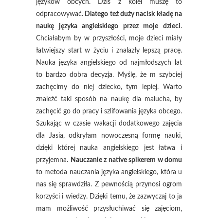
języków obcych. Dziś z kolei muszę to
odpracowywać.
Dlatego też duży nacisk kładę na
naukę języka angielskiego przez moje dzieci
.
Chciałabym by w przyszłości, moje dzieci miały
łatwiejszy start w życiu i znalazły lepszą pracę.
Nauka języka angielskiego od najmłodszych lat
to bardzo dobra decyzja. Myślę, że m szybciej
zachęcimy do niej dziecko, tym lepiej. Warto
znaleźć taki sposób na naukę dla malucha, by
zachęcić go do pracy i szlifowania języka obcego.
Szukając w czasie wakacji dodatkowego zajęcia
dla Jasia, odkryłam nowoczesną formę nauki,
dzięki której nauka angielskiego jest łatwa i
przyjemna.
Nauczanie z native spikerem w domu
to metoda nauczania języka angielskiego, która u
nas się sprawdziła. Z pewnością przynosi ogrom
korzyści i wiedzy. Dzięki temu, że zazwyczaj to ja
mam możliwość przysłuchiwać się zajęciom,