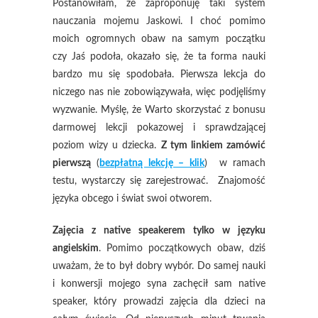
Postanowiłam, że zaproponuję taki system
nauczania mojemu Jaskowi. I choć pomimo
moich ogromnych obaw na samym początku
czy Jaś podoła, okazało się, że ta forma nauki
bardzo mu się spodobała. Pierwsza lekcja do
niczego nas nie zobowiązywała, więc podjęliśmy
wyzwanie. Myślę, że Warto skorzystać z bonusu
darmowej lekcji pokazowej i sprawdzającej
poziom wizy u dziecka.
Z tym linkiem zamówić
pierwszą
(
bezpłatną lekcję – klik
) w ramach
testu, wystarczy się zarejestrować. Znajomość
języka obcego i świat swoi otworem.
Zajęcia z native speakerem tylko w języku
angielskim
. Pomimo początkowych obaw, dziś
uważam, że to był dobry wybór. Do samej nauki
i konwersji mojego syna zachęcił sam native
speaker, który prowadzi zajęcia dla dzieci na