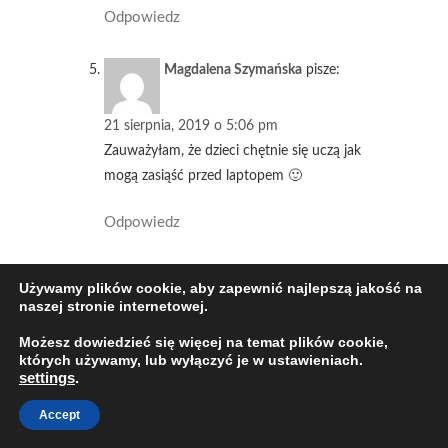
Odpowiedz
Magdalena Szymańska
pisze:
21 sierpnia, 2019 o 5:06 pm
Zauważyłam, że dzieci chętnie się uczą jak
mogą zasiąść przed laptopem 🙂
Odpowiedz
Mama Carla
pisze:
Używamy plików cookie, aby zapewnić najlepszą jakość na
naszej stronie internetowej.
21 sierpnia, 2019 o 8:03 pm
Możesz dowiedzieć się więcej na temat plików cookie,
Świetny sposób na naukę języka! Na pewno
których używamy, lub wyłączyć je w ustawieniach.
settings
.
spróbujemy i umówimy się na lekcję próbną
🙂
Accept