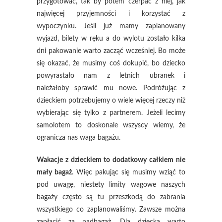
przygotować, tak by potem czerpać z niej, jak
najwięcej przyjemności i korzystać z
wypoczynku. Jeśli już mamy zaplanowany
wyjazd, bilety w ręku a do wylotu zostało kilka
dni pakowanie warto zacząć wcześniej. Bo może
się okazać, że musimy coś dokupić, bo dziecko
powyrastało nam z letnich ubranek i
należałoby sprawić mu nowe. Podróżując z
dzieckiem potrzebujemy o wiele więcej rzeczy niż
wybierając się tylko z partnerem. Jeżeli lecimy
samolotem to doskonale wszyscy wiemy, że
ogranicza nas waga bagażu.
Wakacje z dzieckiem to dodatkowy całkiem nie
mały bagaż
. Więc pakując się musimy wziąć to
pod uwagę, niestety limity wagowe naszych
bagaży często są tu przeszkodą do zabrania
wszystkiego co zaplanowaliśmy. Zawsze można
zapłacić za nadbagaż. Dla dziecka warto