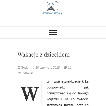
Skip
to
content
Jaśkowe klimaty-
OPISUJEMY ŻYCIE. ZABAWA
POŁĄCZONA Z NAUKĄ,
CIEKAWE PROJEKTY DIY Z
Blog rodzicielsko-
DZIECKIEM, LUBIMY PODRÓŻE,
ODKRYWAMY MIEJSCA
lifestylowy
PRZYJAZNE RODZINOM.
Wakacje z dzieckiem
10 czerwca, 2016
Gosia
12
komentarzy
W tym wpisie znajdziecie kilka
podpowiedzi jak
przygotować się do takiego
wyjazdu i na co zwrócić
szczególną uwagę, oraz co