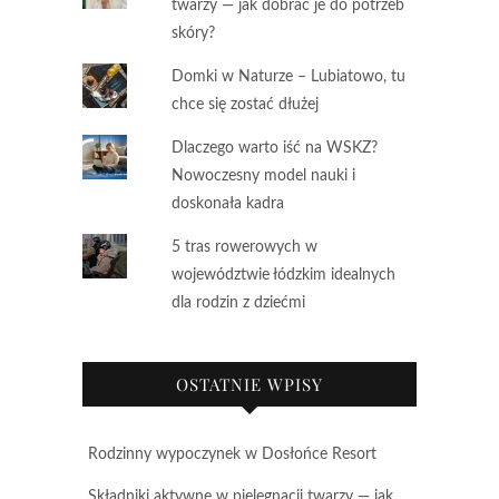
twarzy — jak dobrać je do potrzeb
skóry?
Domki w Naturze – Lubiatowo, tu
chce się zostać dłużej
Dlaczego warto iść na WSKZ?
Nowoczesny model nauki i
doskonała kadra
5 tras rowerowych w
województwie łódzkim idealnych
dla rodzin z dziećmi
OSTATNIE WPISY
Rodzinny wypoczynek w Dosłońce Resort
Składniki aktywne w pielęgnacji twarzy — jak