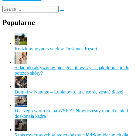
Popularne
Rodzinny wypoczynek w Dosłońce Resort
Składniki aktywne w pielęgnacji twarzy — jak dobrać je do
potrzeb skóry?
Domki w Naturze – Lubiatowo, tu chce się zostać dłużej
Dlaczego warto iść na WSKZ? Nowoczesny model nauki i
doskonała kadra
5 tras rowerowych w województwie łódzkim idealnych dla