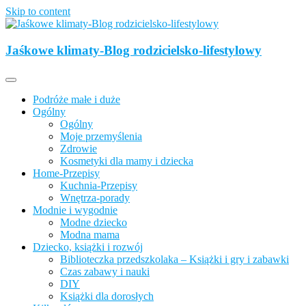
Skip to content
Opisujemy życie. Zabawa połączona z nauką, ciekawe projekty DIY
z dzieckiem, lubimy podróże, odkrywamy miejsca przyjazne
Jaśkowe klimaty-Blog rodzicielsko-lifestylowy
Jaśkowe klimaty-Blog rodzicielsko-
rodzinom.
lifestylowy
Podróże małe i duże
Ogólny
Ogólny
Moje przemyślenia
Zdrowie
Kosmetyki dla mamy i dziecka
Home-Przepisy
Kuchnia-Przepisy
Wnętrza-porady
Modnie i wygodnie
Modne dziecko
Modna mama
Dziecko, książki i rozwój
Biblioteczka przedszkolaka – Książki i gry i zabawki
Czas zabawy i nauki
DIY
Książki dla dorosłych