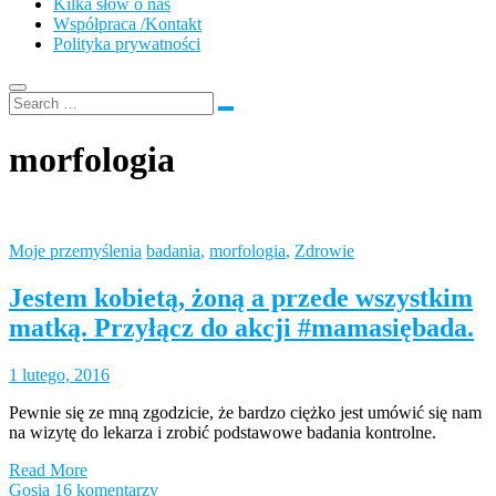
Kilka słów o nas
Współpraca /Kontakt
Polityka prywatności
morfologia
Moje przemyślenia
badania
,
morfologia
,
Zdrowie
Jestem kobietą, żoną a przede wszystkim
matką. Przyłącz do akcji #mamasiębada.
1 lutego, 2016
Pewnie się ze mną zgodzicie, że bardzo ciężko jest umówić się nam
na wizytę do lekarza i zrobić podstawowe badania kontrolne.
Read More
Gosia
16 komentarzy