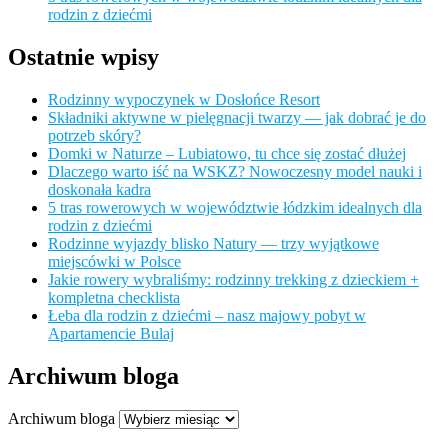
rodzin z dziećmi
Ostatnie wpisy
Rodzinny wypoczynek w Dosłońce Resort
Składniki aktywne w pielęgnacji twarzy — jak dobrać je do
potrzeb skóry?
Domki w Naturze – Lubiatowo, tu chce się zostać dłużej
Dlaczego warto iść na WSKZ? Nowoczesny model nauki i
doskonała kadra
5 tras rowerowych w województwie łódzkim idealnych dla
rodzin z dziećmi
Rodzinne wyjazdy blisko Natury — trzy wyjątkowe
miejscówki w Polsce
Jakie rowery wybraliśmy: rodzinny trekking z dzieckiem +
kompletna checklista
Łeba dla rodzin z dziećmi – nasz majowy pobyt w
Apartamencie Bulaj
Archiwum bloga
Archiwum bloga