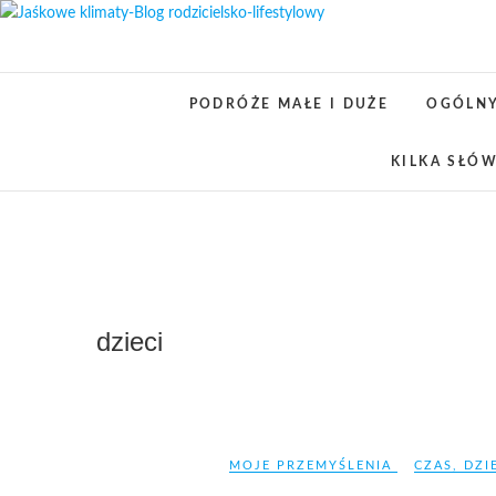
Skip
to
content
PODRÓŻE MAŁE I DUŻE
OGÓLN
KILKA SŁÓW
dzieci
MOJE PRZEMYŚLENIA
CZAS
,
DZI