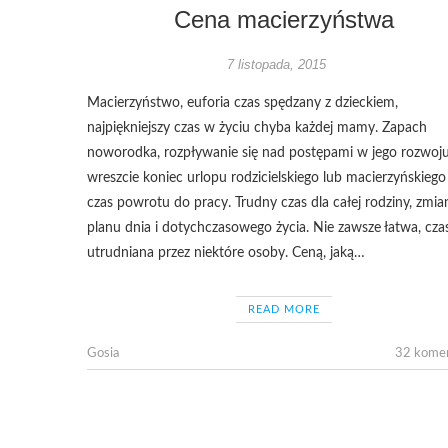
Cena macierzyństwa
7 listopada, 2015
Macierzyństwo, euforia czas spędzany z dzieckiem,
najpiękniejszy czas w życiu chyba każdej mamy. Zapach
noworodka, rozpływanie się nad postępami w jego rozwoju
wreszcie koniec urlopu rodzicielskiego lub macierzyńskiego 
czas powrotu do pracy. Trudny czas dla całej rodziny, zmia
planu dnia i dotychczasowego życia. Nie zawsze łatwa, cz
utrudniana przez niektóre osoby. Ceną, jaką…
READ MORE
Gosia
32 kome