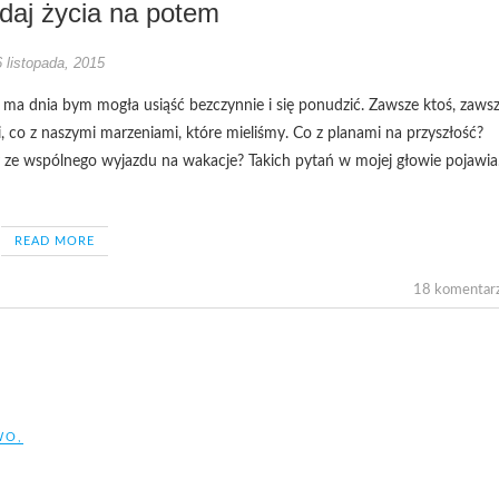
daj życia na potem
 listopada, 2015
e ma dnia bym mogła usiąść bezczynnie i się ponudzić. Zawsze ktoś, zaws
 co z naszymi marzeniami, które mieliśmy. Co z planami na przyszłość?
y ze wspólnego wyjazdu na wakacje? Takich pytań w mojej głowie pojawi
READ MORE
18 komentar
WO
,