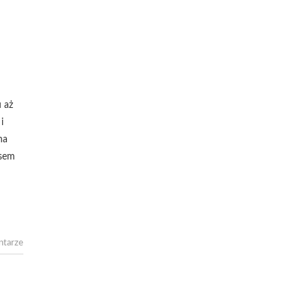
 aż
i
na
asem
ntarze