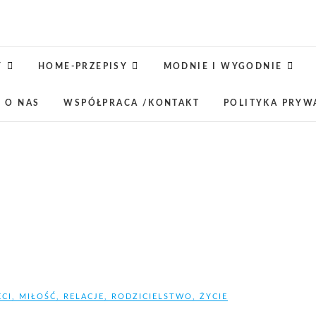
Jaśkowe klimaty-Blog rodz
OPISUJEMY ŻYCIE. ZABAWA POŁĄCZONA Z NAUKĄ,
LUBIMY PODRÓŻE, ODKRYWAMY MIEJ
Y
HOME-PRZEPISY
MODNIE I WYGODNIE
 O NAS
WSPÓŁPRACA /KONTAKT
POLITYKA PRYW
ECI
,
MIŁOŚĆ
,
RELACJE
,
RODZICIELSTWO
,
ŻYCIE