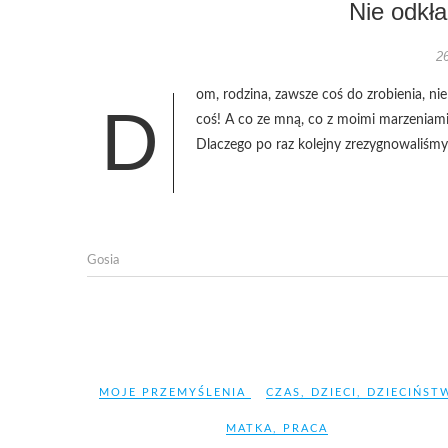
Nie odkła
26
om, rodzina, zawsze coś do zrobienia, ni
D
coś! A co ze mną, co z moimi marzeniami,
Dlaczego po raz kolejny zrezygnowaliśm
Gosia
MOJE PRZEMYŚLENIA
CZAS
,
DZIECI
,
DZIECIŃST
MATKA
,
PRACA