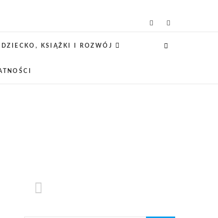
icielsko-lifestylowy
 CIEKAWE PROJEKTY DIY Z DZIECKIEM,
SCA PRZYJAZNE RODZINOM.
DZIECKO, KSIĄŻKI I ROZWÓJ
ATNOŚCI