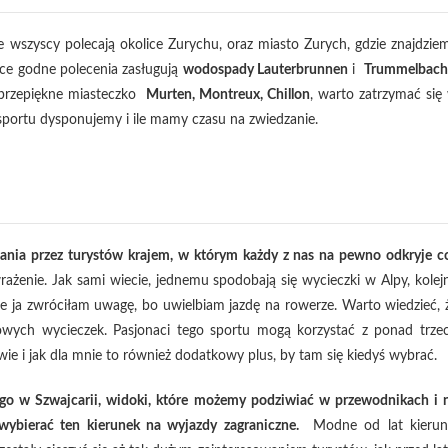
wszyscy polecają okolice Zurychu, oraz miasto Zurych, gdzie znajdzie
sce godne polecenia zasługują
wodospady
Lauterbrunnen
i
Trummelbach
 przepiękne miasteczko
Murten
, Montreux, Chillon
, warto zatrzymać się
sportu dysponujemy i ile mamy czasu na zwiedzanie.
ania przez turystów krajem, w którym każdy z nas na pewno odkryje c
rażenie. Jak sami wiecie, jednemu spodobają się wycieczki w Alpy, kolej
e ja zwróciłam uwagę, bo uwielbiam jazdę na rowerze. Warto wiedzieć, 
rowych wycieczek. Pasjonaci tego sportu mogą korzystać z ponad trze
e i jak dla mnie to również dodatkowy plus, by tam się kiedyś wybrać.
łego w Szwajcarii, widoki, które możemy podziwiać w przewodnikach i 
wybierać ten kierunek na wyjazdy zagraniczne.
Modne od lat kierun