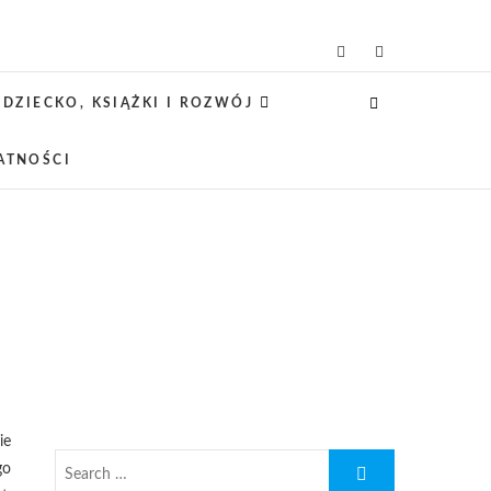
icielsko-lifestylowy
 CIEKAWE PROJEKTY DIY Z DZIECKIEM,
SCA PRZYJAZNE RODZINOM.
DZIECKO, KSIĄŻKI I ROZWÓJ
ATNOŚCI
ie
go