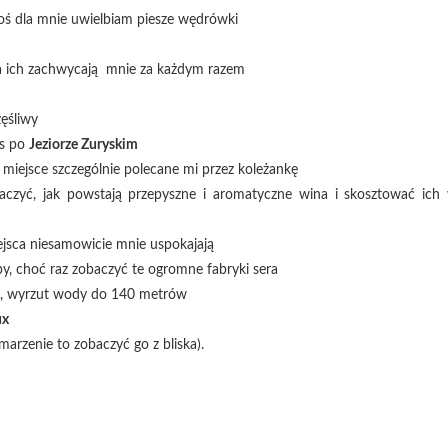
coś dla mnie uwielbiam piesze wędrówki
ia ich zachwycają mnie za każdym razem
zęśliwy
js po
Jeziorze Zuryskim
o miejsce szczególnie polecane mi przez koleżankę
aczyć, jak powstają przepyszne i aromatyczne wina i skosztować ich
iejsca niesamowicie mnie uspokajają
y, choć raz zobaczyć te ogromne fabryki sera
, wyrzut wody do 140 metrów
ux
marzenie to zobaczyć go z bliska).