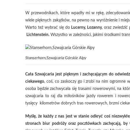
W przewodnikach, które wpadły mi w rękę, zdecydowanie 
wiele pięknych zakątków, na pewno na wyróżnienie i miej
Warto też wybrać się do
Lucerny, Lozanny,
oraz zwiedzić
Lichtenstein
.
Wszystko w zależności, jakimi środkami tran
Stanserhorn,Szwajcaria Górskie Alpy
Cała Szwajcaria jest pięknym i zachęcającym do odwiedz
ciekawego
, coś, co zaskoczy go i zrobi na nim ogromne w
osoba będzie zachwycała się trasami rowerowymi, na któr
szwajcaria to raj dla miłośników jazdy rowerem i rowe
tysięcy kilometrów dobrych tras rowerowych, brzmi ciekawi
Myślę, że każdy z nas jest w stanie odkryć coś niezwyk
stronach biur podróży oraz pocztówkach zachęcają, by 