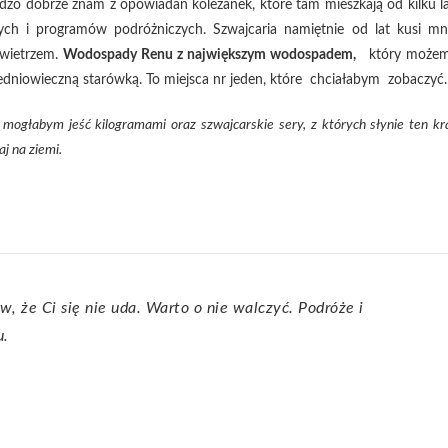
rdzo dobrze znam z opowiadań koleżanek, które tam mieszkają od kilku la
ych i programów podróżniczych. Szwajcaria namiętnie od lat kusi mn
wietrzem.
Wodospady Renu z największym wodospadem,
który może
edniowieczną starówką. To miejsca nr jeden, które chciałabym zobaczyć.
a mogłabym jeść kilogramami oraz szwajcarskie sery, z których słynie ten kra
j na ziemi.
u.