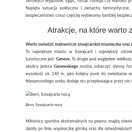
zimowych wyjazdów: Egipt, Turcja, Tunezja czy Maroko, prz
Napięta sytuacja polityczna i zamachy terrorystyczne
bezpieczeństwo coraz częściej wybieramy bardziej bezpiecz
Atrakcje, na które warto
Warto zwiedzić malownicze szwajcarskie miasteczka oraz 
To największe miasto w Szwajcarii i największy ośr
turystyczne jest
Geneve
. To drugie pod względem wielkoś
okolicy jeziora
Genewskiego
można zobaczyć słynną fo
wysokość ok. 140 m, jako kolejny punk do zwiedzania
Niesamowitego uroku dodaje mu przepływająca przez nie r
Bern, Szwajcaria nocą
Miłośnicy sportów ekstremalnych na pewno znajdą również
zjazdy po linie, wspinaczkę górską oraz dla odważniejszy