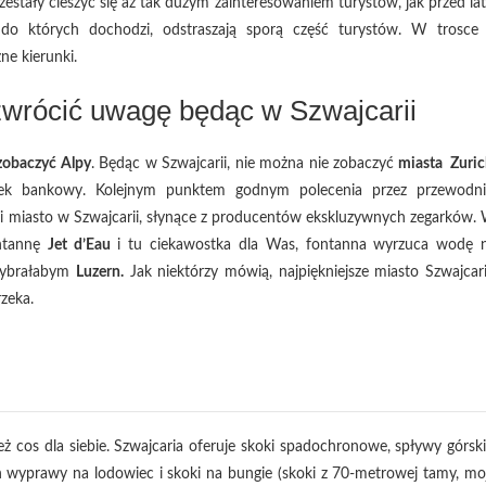
estały cieszyć się aż tak dużym zainteresowaniem turystów, jak przed lat
, do których dochodzi, odstraszają sporą część turystów. W trosce
ne kierunki.
 zwrócić uwagę będąc w Szwajcarii
zobaczyć Alpy
. Będąc w Szwajcarii, nie można nie zobaczyć
miasta Zuric
odek bankowy. Kolejnym punktem godnym polecenia przez przewodni
ci miasto w Szwajcarii, słynące z producentów ekskluzywnych zegarków.
ntannę
Jet d’Eau
i tu ciekawostka dla Was, fontanna wyrzuca wodę 
 wybrałabym
Luzern.
Jak niektórzy mówią, najpiękniejsze miasto Szwajcari
zeka.
 cos dla siebie. Szwajcaria oferuje skoki spadochronowe, spływy górski
ch wyprawy na lodowiec i skoki na bungie (skoki z 70-metrowej tamy, mo