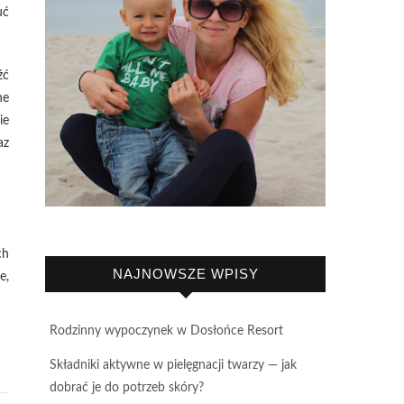
uć
źć
ne
ie
az
ch
NAJNOWSZE WPISY
e,
Rodzinny wypoczynek w Dosłońce Resort
Składniki aktywne w pielęgnacji twarzy — jak
dobrać je do potrzeb skóry?