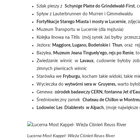
Szlak pieszy z
Schynige Platte do Grindelwald-First
, 
Spływ z Lauterbrunnen do Murren i Gimmelwaldu
Fortyfikacje Starego Miasta i mosty w Lucernie
, zdjęc
Muzeum Transportu w Lucernie (dla mężusia)
Kolejka linowa na Titlis (mój synek Jaś byłby przeszc
Jeziora:
Maggiore, Lugano, Bodeńskie i Thun
, oraz re
Bazylea,
Muzeum Jeana Tinguely’ego, rejs po Renie
, t
Zwiedzanie winnic w
Lavaux
, cudownie byłoby zob
zimnych piwnicach winnic
Starówka we
Fryburgu
, kocham takie widoki, takie m
Wycieczka do
wytwórni sera w Gruyeres,
warto byłob
Genewa:
ośrodek badawczy CERN, fontanna Jet d’Eau
Średniowieczny zamek
Chateau de Chillon w Montre
Lodowiec Les Diablerets w Alpach
, (moje największe 
Lucerna Most Kappel- Wieża Ciśnień Reuss River