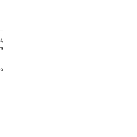
ś,
im
po