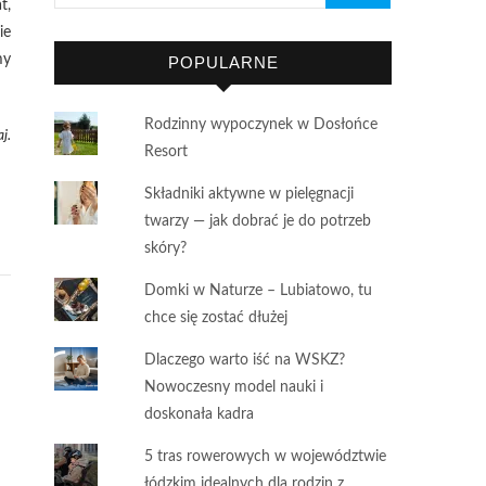
t,
ie
my
POPULARNE
Rodzinny wypoczynek w Dosłońce
j.
Resort
Składniki aktywne w pielęgnacji
twarzy — jak dobrać je do potrzeb
skóry?
Domki w Naturze – Lubiatowo, tu
chce się zostać dłużej
Dlaczego warto iść na WSKZ?
Nowoczesny model nauki i
doskonała kadra
5 tras rowerowych w województwie
łódzkim idealnych dla rodzin z