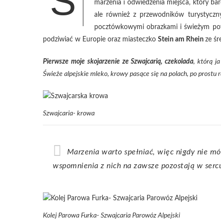
S
marzenia i odwiedzenia miejsca, który ba
ale również z przewodników turystyczn
pocztówkowymi obrazkami i świeżym po
podziwiać w Europie oraz miasteczko
Stein am Rhein
ze śr
Pierwsze m
oje skojarzenie ze Szwajcarią, czekolada
, którą j
Świeże alpejskie mleko, krowy pasące się na polach, po prostu ra
Szwajcaria- krowa
Marzenia warto spełniać, więc nigdy nie mów, że Ci się nie uda. Warto o nie walczyć. Podróże i
wspomnienia z nich na zawsze pozostają w serc
Kolej Parowa Furka- Szwajcaria Parowóz Alpejski