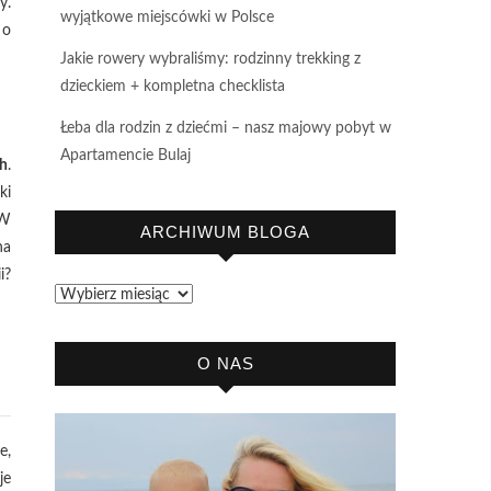
y.
wyjątkowe miejscówki w Polsce
 o
Jakie rowery wybraliśmy: rodzinny trekking z
dzieckiem + kompletna checklista
Łeba dla rodzin z dziećmi – nasz majowy pobyt w
Apartamencie Bulaj
h
.
ki
 W
ARCHIWUM BLOGA
na
i?
Archiwum
bloga
O NAS
e,
je