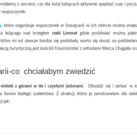
problemy z sercem), czy dla ludzi lubiących aktywnie spędzać czas i pocz
ny wypoczynek.
w,
które organizuje wypoczynek w Szwajcarii, w ich ofercie można znale
sta leżącego nad brzegiem
rzeki Limmat
gdzie podziwiać można pięk
, które mi od zawsze bardzo się podobały, warto się skusić na podziwian
kcją turystyczną jest kościół Fraumünster z witrażami Marca Chagalla or
arii-co chciałabym zwiedzić
idoki z górami w tle i czystymi jeziorami.
Obudzić się i zerkać w i
a fanów białego szaleństwa. Z atrakcji, które ja zanotowałam dla siebi
i jak: