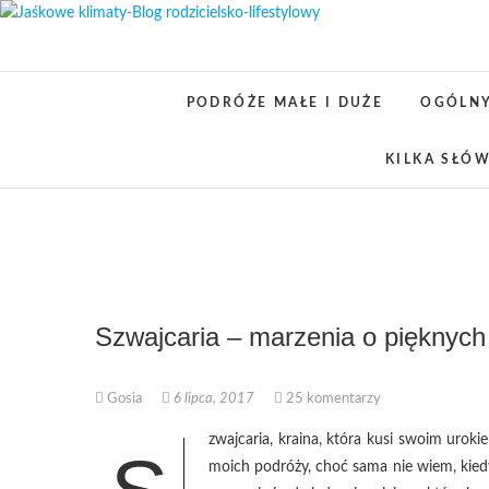
Skip
to
content
PODRÓŻE MAŁE I DUŻE
OGÓLN
KILKA SŁÓW
Szwajcaria – marzenia o pięknych
Gosia
6 lipca, 2017
25 komentarzy
zwajcaria, kraina, która kusi swoim uroki
moich podróży, choć sama nie wiem, kiedy