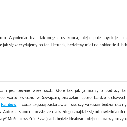
sporo. Wymieniać bym tak mogła bez końca, miejsc polecanych jest ca
e jak się zdecydujemy na ten kierunek, będziemy mieli na pokładzie 4-latk
dą
i jest pewnie wiele osób, które tak jak ja marzy o podróży ta
 co warto zwiedzić w Szwajcarii, znalazłam sporo bardzo ciekawych
a
Rainbow
i coraz częściej zastanawiam się, czy wrzesień będzie idealn
utokar, samolot, myślę, że dla każdego znajdzie się odpowiednia ofert
zyscy? Może to właśnie Szwajcaria będzie idealnym miejscem na wypoczyn