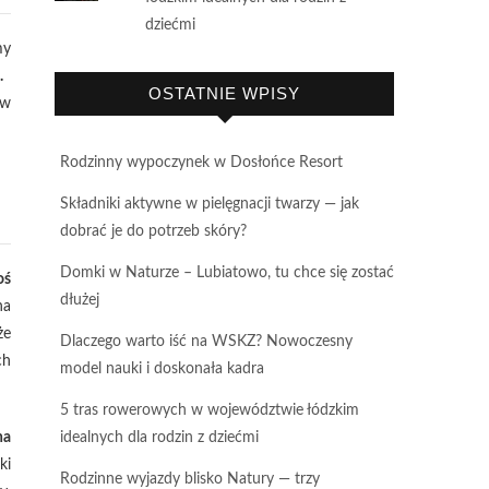
dziećmi
my
.
OSTATNIE WPISY
 w
Rodzinny wypoczynek w Dosłońce Resort
Składniki aktywne w pielęgnacji twarzy — jak
dobrać je do potrzeb skóry?
Domki w Naturze – Lubiatowo, tu chce się zostać
oś
dłużej
na
że
Dlaczego warto iść na WSKZ? Nowoczesny
ch
model nauki i doskonała kadra
5 tras rowerowych w województwie łódzkim
na
idealnych dla rodzin z dziećmi
ki
Rodzinne wyjazdy blisko Natury — trzy