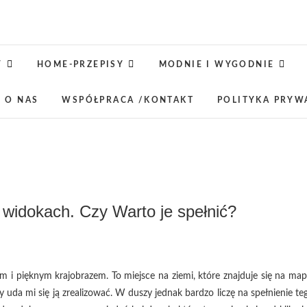
Jaśkowe klimaty-Blog rodz
OPISUJEMY ŻYCIE. ZABAWA POŁĄCZONA Z NAUKĄ,
LUBIMY PODRÓŻE, ODKRYWAMY MIEJ
Y
HOME-PRZEPISY
MODNIE I WYGODNIE
 O NAS
WSPÓŁPRACA /KONTAKT
POLITYKA PRYW
 widokach. Czy Warto je spełnić?
em i pięknym krajobrazem. To miejsce na ziemi, które znajduje się na map
 uda mi się ją zrealizować. W duszy jednak bardzo liczę na spełnienie te