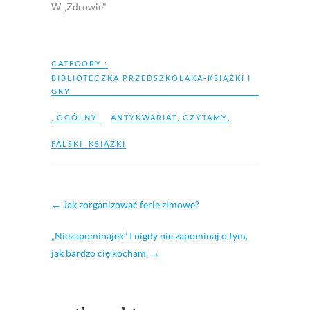
W „Zdrowie"
CATEGORY :
BIBLIOTECZKA PRZEDSZKOLAKA-KSIĄŻKI I
GRY
,
OGÓLNY
ANTYKWARIAT
,
CZYTAMY
,
FALSKI
,
KSIĄŻKI
←
Jak zorganizować ferie zimowe?
„Niezapominajek” I nigdy nie zapominaj o tym,
jak bardzo cię kocham.
→