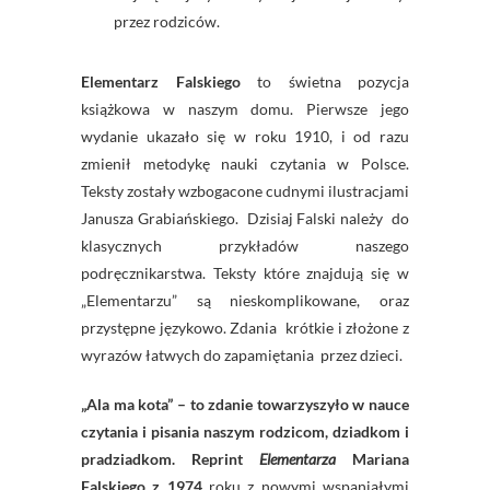
przez rodziców.
Elementarz Falskiego
to świetna pozycja
książkowa w naszym domu. Pierwsze jego
wydanie ukazało się w roku 1910, i od razu
zmienił metodykę nauki czytania w Polsce.
Teksty zostały wzbogacone cudnymi ilustracjami
Janusza Grabiańskiego. Dzisiaj Falski należy do
klasycznych przykładów naszego
podręcznikarstwa. Teksty które znajdują się w
„Elementarzu” są nieskomplikowane, oraz
przystępne językowo. Zdania krótkie i złożone z
wyrazów łatwych do zapamiętania przez dzieci.
„Ala ma kota” – to zdanie towarzyszyło w nauce
czytania i pisania naszym rodzicom, dziadkom i
pradziadkom. Reprint
Elementarza
Mariana
Falskiego z 1974
roku z nowymi wspaniałymi