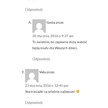
Odpowiedz
Gosia
pisze:
20 stycznia, 2016 o 9:37 am
To świetnie, bo zapewne dużą watość
będą miały dla Waszych dzieci.
Odpowiedz
Vela
pisze:
23 stycznia, 2016 o 12:45 pm
Stare książki są właśnie najlepsze!
Odpowiedz