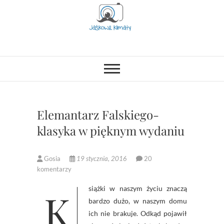
Skip
to
content
Jaśkowe klimaty-
OPISUJEMY ŻYCIE. ZABAWA
POŁĄCZONA Z NAUKĄ,
CIEKAWE PROJEKTY DIY Z
Blog rodzicielsko-
DZIECKIEM, LUBIMY PODRÓŻE,
ODKRYWAMY MIEJSCA
lifestylowy
PRZYJAZNE RODZINOM.
Elemantarz Falskiego-
klasyka w pięknym wydaniu
Gosia
19 stycznia, 2016
20
komentarzy
Książki w naszym życiu znaczą
bardzo dużo, w naszym domu
ich nie brakuje. Odkąd pojawił