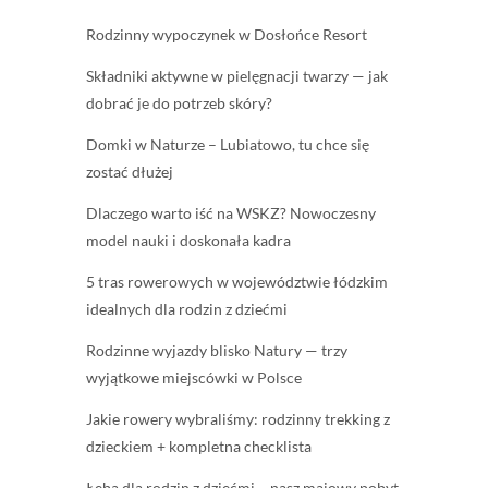
Rodzinny wypoczynek w Dosłońce Resort
Składniki aktywne w pielęgnacji twarzy — jak
dobrać je do potrzeb skóry?
Domki w Naturze – Lubiatowo, tu chce się
zostać dłużej
Dlaczego warto iść na WSKZ? Nowoczesny
model nauki i doskonała kadra
5 tras rowerowych w województwie łódzkim
idealnych dla rodzin z dziećmi
Rodzinne wyjazdy blisko Natury — trzy
wyjątkowe miejscówki w Polsce
Jakie rowery wybraliśmy: rodzinny trekking z
dzieckiem + kompletna checklista
Łeba dla rodzin z dziećmi – nasz majowy pobyt