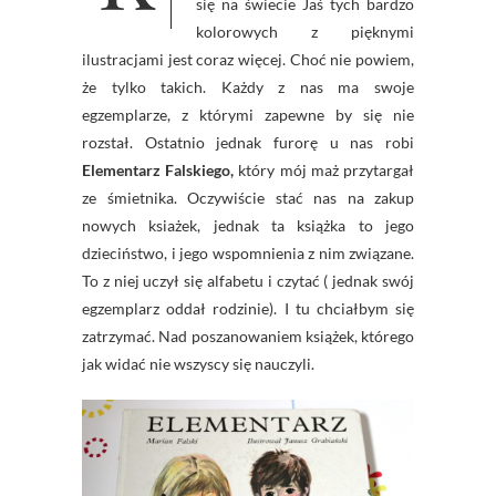
się na świecie Jaś tych bardzo
kolorowych z pięknymi
ilustracjami jest coraz więcej. Choć nie powiem,
że tylko takich. Każdy z nas ma swoje
egzemplarze, z którymi zapewne by się nie
rozstał. Ostatnio jednak furorę u nas robi
Elementarz Falskiego,
który mój maż przytargał
ze śmietnika. Oczywiście stać nas na zakup
nowych ksiażek, jednak ta książka to jego
dzieciństwo, i jego wspomnienia z nim związane.
To z niej uczył się alfabetu i czytać ( jednak swój
egzemplarz oddał rodzinie). I tu chciałbym się
zatrzymać. Nad poszanowaniem książek, którego
jak widać nie wszyscy się nauczyli.