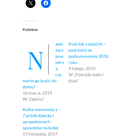
Podobne
awil
Podróże z dziećmi –
N
żacz
podróżnicze
pow
podsumowanie 2018
ietrz
roku
a,
4 lutego, 2019
czy
W „Podróże małe i
warto go kupić do
duże"
domu?
16 marca, 2019
W „Ogólny"
Kolka niemowlęca –
7 próśb dziecka i
sprawdzonych
sposobów na kolkę
17 listopada, 2017