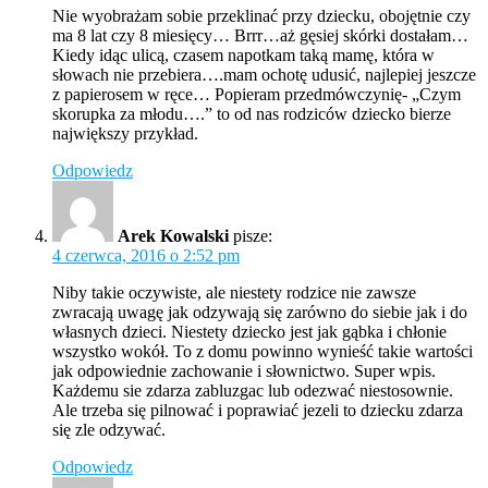
Nie wyobrażam sobie przeklinać przy dziecku, obojętnie czy
ma 8 lat czy 8 miesięcy… Brrr…aż gęsiej skórki dostałam…
Kiedy idąc ulicą, czasem napotkam taką mamę, która w
słowach nie przebiera….mam ochotę udusić, najlepiej jeszcze
z papierosem w ręce… Popieram przedmówczynię- „Czym
skorupka za młodu….” to od nas rodziców dziecko bierze
największy przykład.
Odpowiedz
Arek Kowalski
pisze:
4 czerwca, 2016 o 2:52 pm
Niby takie oczywiste, ale niestety rodzice nie zawsze
zwracają uwagę jak odzywają się zarówno do siebie jak i do
własnych dzieci. Niestety dziecko jest jak gąbka i chłonie
wszystko wokół. To z domu powinno wynieść takie wartości
jak odpowiednie zachowanie i słownictwo. Super wpis.
Każdemu sie zdarza zabluzgac lub odezwać niestosownie.
Ale trzeba się pilnować i poprawiać jezeli to dziecku zdarza
się zle odzywać.
Odpowiedz