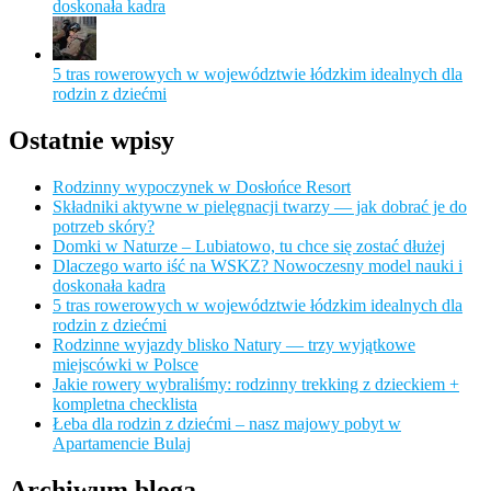
doskonała kadra
5 tras rowerowych w województwie łódzkim idealnych dla
rodzin z dziećmi
Ostatnie wpisy
Rodzinny wypoczynek w Dosłońce Resort
Składniki aktywne w pielęgnacji twarzy — jak dobrać je do
potrzeb skóry?
Domki w Naturze – Lubiatowo, tu chce się zostać dłużej
Dlaczego warto iść na WSKZ? Nowoczesny model nauki i
doskonała kadra
5 tras rowerowych w województwie łódzkim idealnych dla
rodzin z dziećmi
Rodzinne wyjazdy blisko Natury — trzy wyjątkowe
miejscówki w Polsce
Jakie rowery wybraliśmy: rodzinny trekking z dzieckiem +
kompletna checklista
Łeba dla rodzin z dziećmi – nasz majowy pobyt w
Apartamencie Bulaj
Archiwum bloga