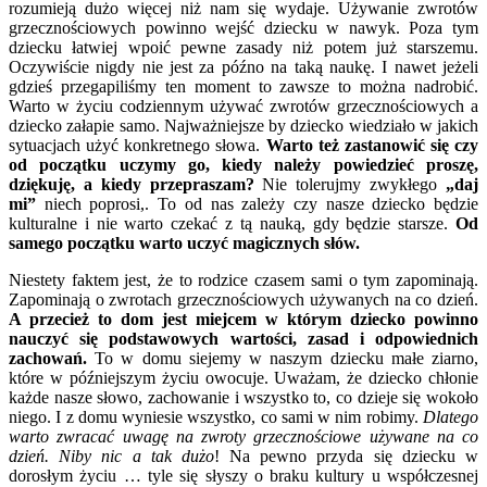
rozumieją dużo więcej niż nam się wydaje. Używanie zwrotów
grzecznościowych powinno wejść dziecku w nawyk. Poza tym
dziecku łatwiej wpoić pewne zasady niż potem już starszemu.
Oczywiście nigdy nie jest za późno na taką naukę. I nawet jeżeli
gdzieś przegapiliśmy ten moment to zawsze to można nadrobić.
Warto w życiu codziennym używać zwrotów grzecznościowych a
dziecko załapie samo. Najważniejsze by dziecko wiedziało w jakich
sytuacjach użyć konkretnego słowa.
Warto też zastanowić się czy
od początku uczymy go, kiedy należy powiedzieć proszę,
dziękuję, a kiedy przepraszam?
Nie tolerujmy zwykłego
„daj
mi”
niech poprosi,. To od nas zależy czy nasze dziecko będzie
kulturalne i nie warto czekać z tą nauką, gdy będzie starsze.
Od
samego początku warto uczyć magicznych słów.
Niestety faktem jest, że to rodzice czasem sami o tym zapominają.
Zapominają o zwrotach grzecznościowych używanych na co dzień.
A przecież to dom jest miejcem w którym dziecko powinno
nauczyć się podstawowych wartości, zasad i odpowiednich
zachowań.
To w domu siejemy w naszym dziecku małe ziarno,
które w późniejszym życiu owocuje. Uważam, że dziecko chłonie
każde nasze słowo, zachowanie i wszystko to, co dzieje się wokoło
niego. I z domu wyniesie wszystko, co sami w nim robimy.
Dlatego
warto zwracać uwagę na zwroty grzecznościowe używane na co
dzień. Niby nic a tak dużo
! Na pewno przyda się dziecku w
dorosłym życiu … tyle się słyszy o braku kultury u współczesnej