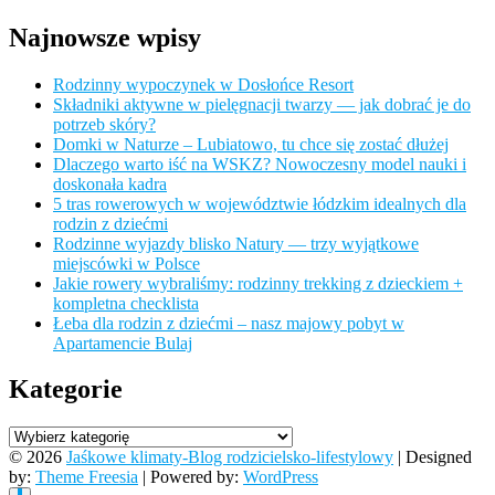
Najnowsze wpisy
Rodzinny wypoczynek w Dosłońce Resort
Składniki aktywne w pielęgnacji twarzy — jak dobrać je do
potrzeb skóry?
Domki w Naturze – Lubiatowo, tu chce się zostać dłużej
Dlaczego warto iść na WSKZ? Nowoczesny model nauki i
doskonała kadra
5 tras rowerowych w województwie łódzkim idealnych dla
rodzin z dziećmi
Rodzinne wyjazdy blisko Natury — trzy wyjątkowe
miejscówki w Polsce
Jakie rowery wybraliśmy: rodzinny trekking z dzieckiem +
kompletna checklista
Łeba dla rodzin z dziećmi – nasz majowy pobyt w
Apartamencie Bulaj
Kategorie
Kategorie
© 2026
Jaśkowe klimaty-Blog rodzicielsko-lifestylowy
| Designed
by:
Theme Freesia
| Powered by:
WordPress