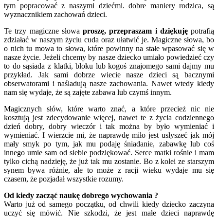
tym popracować z naszymi dziećmi. dobre maniery rodzica, są
wyznacznikiem zachowań dzieci.
Te trzy magiczne słowa
proszę, przepraszam i dziękuję
potrafią
zdziałać w naszym życiu cuda oraz ułatwić je. Magiczne słowa, bo
o nich tu mowa to słowa, które powinny na stałe wpasować się w
nasze życie. Jeżeli chcemy by nasze dziecko umiało powiedzieć czy
to do sąsiada z klatki, bloku lub kogoś znajomego sami dajmy mu
przykład. Jak sami dobrze wiecie nasze dzieci są bacznymi
obserwatorami i naśladują nasze zachowania. Nawet wtedy kiedy
nam się wydaje, że są zajęte zabawa lub czymś innym.
Magicznych słów, które warto znać, a które przecież nic nie
kosztują jest zdecydowanie więcej, nawet te z życia codziennego
dzień dobry, dobry wieczór i tak można by było wymieniać i
wymieniać. I wierzcie mi, że naprawdę miło jest usłyszeć jak mój
mały smyk po tym, jak mu podaję śniadanie, zabawkę lub coś
innego umie sam od siebie podziękować. Serce matki rośnie i mam
tylko cichą nadzieję, że już tak mu zostanie. Bo z kolei ze starszym
synem bywa różnie, ale to może z racji wieku wydaje mu się
czasem, że pozjadał wszystkie rozumy.
Od kiedy zacząć naukę dobrego wychowania ?
Warto już od samego początku, od chwili kiedy dziecko zaczyna
uczyć się mówić. Nie szkodzi, że jest małe dzieci naprawdę