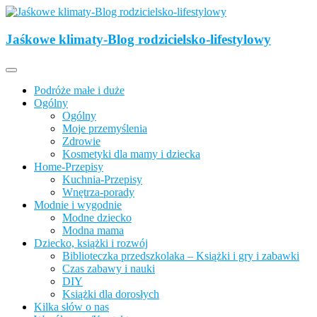
Skip
to
Opisujemy życie. Zabawa połączona z nauką, ciekawe projekty DIY
content
z dzieckiem, lubimy podróże, odkrywamy miejsca przyjazne
Jaśkowe klimaty-Blog rodzicielsko-lifestylowy
Jaśkowe klimaty-Blog rodzicielsko-
rodzinom.
lifestylowy
Podróże małe i duże
Ogólny
Ogólny
Moje przemyślenia
Zdrowie
Kosmetyki dla mamy i dziecka
Home-Przepisy
Kuchnia-Przepisy
Wnętrza-porady
Modnie i wygodnie
Modne dziecko
Modna mama
Dziecko, książki i rozwój
Biblioteczka przedszkolaka – Książki i gry i zabawki
Czas zabawy i nauki
DIY
Książki dla dorosłych
Kilka słów o nas