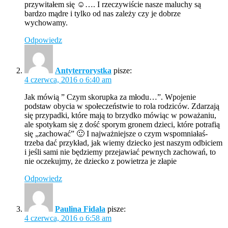
przywitałem się ☺…. I rzeczywiście nasze maluchy są
bardzo mądre i tylko od nas zależy czy je dobrze
wychowamy.
Odpowiedz
Antyterrorystka
pisze:
4 czerwca, 2016 o 6:40 am
Jak mówią ” Czym skorupka za młodu…”. Wpojenie
podstaw obycia w społeczeństwie to rola rodziców. Zdarzają
się przypadki, które mają to brzydko mówiąc w poważaniu,
ale spotykam się z dość sporym gronem dzieci, które potrafią
się „zachować” 🙂 I najważniejsze o czym wspomniałaś-
trzeba dać przykład, jak wiemy dziecko jest naszym odbiciem
i jeśli sami nie będziemy przejawiać pewnych zachowań, to
nie oczekujmy, że dziecko z powietrza je złapie
Odpowiedz
Paulina Fidala
pisze:
4 czerwca, 2016 o 6:58 am