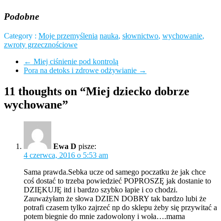
Podobne
Category :
Moje przemyślenia
nauka
,
słownictwo
,
wychowanie
,
zwroty grzecznościowe
←
Miej ciśnienie pod kontrolą
Pora na detoks i zdrowe odżywianie
→
11 thoughts on “Miej dziecko dobrze
wychowane”
Ewa D
pisze:
4 czerwca, 2016 o 5:53 am
Sama prawda.Sebka ucze od samego poczatku że jak chce
coś dostać to trzeba powiedzieć POPROSZĘ jak dostanie to
DZIĘKUJĘ itd i bardzo szybko łapie i co chodzi.
Zauważyłam że słowa DZIEN DOBRY tak bardzo lubi że
potrafi czasem tylko zajrzeć np do sklepu żeby się przywitać a
potem biegnie do mnie zadowolony i woła….mama