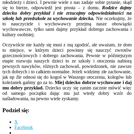
młodzieży i dzieci. I pewnie wiele z nas zadaje sobie pytanie, skąd
się to bierze, odpowiedź jest prosta – z domu.
Rodzice dajmy
dziecku dobry przykład i nie zrzucajmy odpowiedzialności na
szkołę lub przedszkole za wychowanie dziecka.
Nie oczekujmy, że
to nauczyciele i wychowawcy przejmą nasze obowiązki
wychowawcze, tylko sami dajmy przykład dobrego zachowania i
kultury osobistej.
Oczywiście nie każdy się musi z mą zgodzić, ale uważam, że dom
to miejsce, w którym dzieci powinny się nauczyć zwrotów
grzecznościowych i dobrego zachowania. Pewnie w późniejszym
etapie rozwoju naszych dzieci to ze szkoły i otoczenia nabiorą
pewnych nawyków, różnych zachowań, powiedzonek, nie zawsze
tych dobrych i to całkiem normalne. Jeżeli widzimy złe zachowanie,
jak np źle odnosi się do kogoś w Waszego otoczenia, kolegów lub
koleżanek gańmy go za to.
Miej dziecko dobrze wychowane i daj
mu dobry przykład.
Dziecko uczy się zanim zacznie mówić więc
od samego początku dając mu już wtedy dobry wzór do
naśladowania, na pewno wiele zyskamy.
Podziel się:
X
Facebook