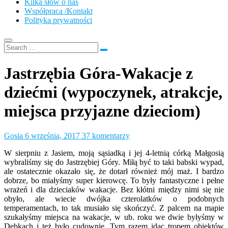
Kilka słów o nas
Współpraca /Kontakt
Polityka prywatności
Jastrzębia Góra-Wakacje z
dziećmi (wypoczynek, atrakcje,
miejsca przyjazne dzieciom)
Gosia
6 września, 2017
37 komentarzy
W sierpniu z Jasiem, moją sąsiadką i jej 4-letnią córką Małgosią
wybraliśmy się do Jastrzębiej Góry. Miłą być to taki babski wypad,
ale ostatecznie okazało się, że dotarł również mój maż. I bardzo
dobrze, bo miałyśmy super kierowcę. To były fantastyczne i pełne
wrażeń i dla dzieciaków wakacje. Bez kłótni między nimi się nie
obyło, ale wiecie dwójka czterolatków o podobnych
temperamentach, to tak musiało się skończyć. Z palcem na mapie
szukałyśmy miejsca na wakacje, w ub. roku we dwie byłyśmy w
Dębkach i też było cudownie. Tym razem idąc tropem obiektów