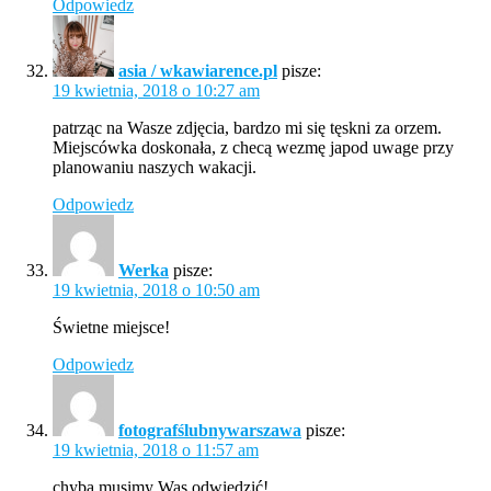
Odpowiedz
asia / wkawiarence.pl
pisze:
19 kwietnia, 2018 o 10:27 am
patrząc na Wasze zdjęcia, bardzo mi się tęskni za orzem.
Miejscówka doskonała, z checą wezmę japod uwage przy
planowaniu naszych wakacji.
Odpowiedz
Werka
pisze:
19 kwietnia, 2018 o 10:50 am
Świetne miejsce!
Odpowiedz
fotografślubnywarszawa
pisze:
19 kwietnia, 2018 o 11:57 am
chyba musimy Was odwiedzić!