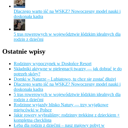
Dlaczego warto iść na WSKZ? Nowoczesny model nauki i
doskonała kadra
5 tras rowerowych w województwie łódzkim idealnych dla
rodzin z dziećmi
Ostatnie wpisy
Rodzinny wypoczynek w Dosłońce Resort
Składniki aktywne w pielęgnacji twarzy — jak dobrać je do
potrzeb skóry?
Domki w Naturze – Lubiatowo, tu chce się zostać dłużej
Dlaczego warto iść na WSKZ? Nowoczesny model nauki i
doskonała kadra
5 tras rowerowych w województwie łódzkim idealnych dla
rodzin z dziećmi
Rodzinne wyjazdy blisko Natury — trzy wyjątkowe
miejscówki w Polsce
Jakie rowery wybraliśmy: rodzinny trekking z dzieckiem +
kompletna checklista
Łeba dla rodzin z dziećmi – nasz majowy pobyt w