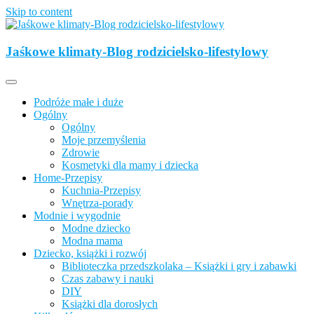
Skip to content
Opisujemy życie. Zabawa połączona z nauką, ciekawe projekty DIY
z dzieckiem, lubimy podróże, odkrywamy miejsca przyjazne
Jaśkowe klimaty-Blog rodzicielsko-lifestylowy
Jaśkowe klimaty-Blog rodzicielsko-
rodzinom.
lifestylowy
Podróże małe i duże
Ogólny
Ogólny
Moje przemyślenia
Zdrowie
Kosmetyki dla mamy i dziecka
Home-Przepisy
Kuchnia-Przepisy
Wnętrza-porady
Modnie i wygodnie
Modne dziecko
Modna mama
Dziecko, książki i rozwój
Biblioteczka przedszkolaka – Książki i gry i zabawki
Czas zabawy i nauki
DIY
Książki dla dorosłych