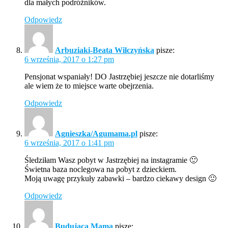
dla małych podróżników.
Odpowiedz
Arbuziaki-Beata Wilczyńska
pisze:
6 września, 2017 o 1:27 pm
Pensjonat wspaniały! DO Jastrzębiej jeszcze nie dotarliśmy
ale wiem że to miejsce warte obejrzenia.
Odpowiedz
Agnieszka/Agumama.pl
pisze:
6 września, 2017 o 1:41 pm
Śledziłam Wasz pobyt w Jastrzębiej na instagramie 🙂
Świetna baza noclegowa na pobyt z dzieckiem.
Moją uwagę przykuły zabawki – bardzo ciekawy design 🙂
Odpowiedz
Budująca Mama
pisze: