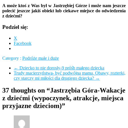
A może ktoś z Was był w Jastrzębiej Górze i może nam jeszcze
polecić jeszcze jakiś obiekt lub ciekawe miejsce do odwiedzenia
z dziećmi?
Podziel się:
X
Facebook
Category :
Podróże małe i duże
←
Dziecko to nie dorosły-9 próśb małego dziecka
Trudy macierzyństwa- być podwójną mamą. Obawy, rozterki,
czy starczy mi miłości dla drugiego dziecka?
→
37 thoughts on “Jastrzębia Góra-Wakacje
z dziećmi (wypoczynek, atrakcje, miejsca
przyjazne dzieciom)”