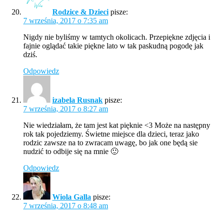
Rodzice & Dzieci
pisze:
7 września, 2017 o 7:35 am
Nigdy nie byliśmy w tamtych okolicach. Przepiękne zdjęcia i
fajnie oglądać takie piękne lato w tak paskudną pogodę jak
dziś.
Odpowiedz
izabela Rusnak
pisze:
7 września, 2017 o 8:27 am
Nie wiedziałam, że tam jest kat pięknie <3 Może na następny
rok tak pojedziemy. Świetne miejsce dla dzieci, teraz jako
rodzic zawsze na to zwracam uwagę, bo jak one będą sie
nudzić to odbije się na mnie 🙂
Odpowiedz
Wiola Galla
pisze:
7 września, 2017 o 8:48 am