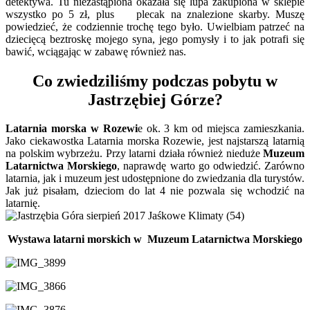
detektywa. Tu niezastąpiona okazała się lupa zakupiona w sklepie
wszystko po 5 zł, plus plecak na znalezione skarby. Muszę
powiedzieć, że codziennie trochę tego było. Uwielbiam patrzeć na
dziecięcą beztroskę mojego syna, jego pomysły i to jak potrafi się
bawić, wciągając w zabawę również nas.
Co zwiedziliśmy podczas pobytu w
Jastrzębiej Górze?
Latarnia morska w Rozewi
e ok. 3 km od miejsca zamieszkania.
Jako ciekawostka Latarnia morska Rozewie, jest najstarszą latarnią
na polskim wybrzeżu. Przy latarni działa również nieduże
Muzeum
Latarnictwa Morskiego
, naprawdę warto go odwiedzić. Zarówno
latarnia, jak i muzeum jest udostępnione do zwiedzania dla turystów.
Jak już pisałam, dzieciom do lat 4 nie pozwala się wchodzić na
latarnię.
Wystawa latarni morskich w Muzeum Latarnictwa Morskiego