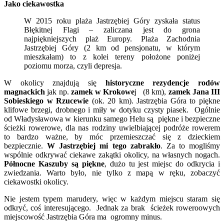
Jako ciekawostka
W 2015 roku plaża Jastrzębiej Góry zyskała status
Błękitnej Flagi – zaliczana jest do grona
najpiękniejszych plaż Europy. Plaża Zachodnia
Jastrzębiej Góry (2 km od pensjonatu, w którym
mieszkałam) to z kolei tereny położone poniżej
poziomu morza, czyli depresja.
W okolicy znajdują się
historyczne rezydencje rodów
magnackich
jak np.
zamek w Krokowe
j (8 km),
zamek Jana III
Sobieskiego w Rzucewie
(ok. 20 km). Jastrzębia Góra to piękne
klifowe brzegi, drobnego i miły w dotyku czysty piasek. Ogólnie
od Władysławowa w kierunku samego Helu są piękne i bezpieczne
ścieżki rowerowe, dla nas rodziny uwielbiającej podróże rowerem
to bardzo ważne, by móc przemieszczać się z dzieckiem
bezpiecznie.
W Jastrzębiej mi tego zabrakło
. Za to mogliśmy
wspólnie odkrywać ciekawe zakątki okolicy, na własnych nogach.
Północne Kaszuby są piękne
, dużo tu jest miejsc do odkrycia i
zwiedzania. Warto było, nie tylko z mapą w ręku, zobaczyć
ciekawostki okolicy.
Nie jestem typem marudery, więc w każdym miejscu staram się
odkryć, coś interesującego. Jednak za brak ścieżek roweroowych
miejscowość Jastrzębia Góra ma ogromny minus.