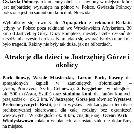
Gwiazda Północy
-to kamienny obelisk ustawiony w miejscu, które
jest najbardziej wysunięte na północ w Polsce. Gwiazda Północy
położona jest na samiutkim końcu ul. Norwida.
Wybraliśmy się również do
Aquaparku z rekinami Reda
-to
jedyny w Polsce poza rekinami we Wrocławskim Afrykarium. 30
km od Jastrzębiej Góry. Duży kompleks, niestety trzeba czekać do
zjeżdżalni a często i do kas. Nam udało się wybrać bardzo rano i nie
było tragedii. Rekiny nie były tak duże, jak na bilbordach.
Atrakcje dla dzieci w Jastrzębiej Górze i
okolicy
Park linowy, Wesołe Miasteczko, Tarzan Park, baseny
dla
spragnionych kąpieli w zamkniętych zbiornikach –
(Astor,
Primavera
, Szafir, Cetniewo),
2 Kręgielnie
– w odległości
ok. 500 m (Astor, Szafir) oraz
stadnina koni
, dla fanów konnych
przejażdżek – ok. 2 km. W Jastrzębiej Górze jest również
Wystawa
Prehistorycznych Bestii
, jest to wystawa edukacyjna o tematyce
prehistorycznej skierowana dla całej rodziny bez ograniczeń
wiekowych. W odległości ok. 8 km, znajduje się
Ocean Park –
Władysławowo
miałam w planach, ale ostatecznie nie dotarliśmy
na miejsce.