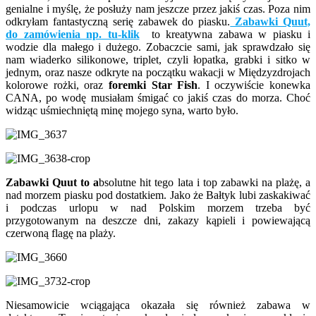
genialne i myślę, że posłuży nam jeszcze przez jakiś czas. Poza nim
odkryłam fantastyczną serię zabawek do piasku.
Zabawki Quut,
do zamówienia np. tu-klik
to kreatywna zabawa w piasku i
wodzie dla małego i dużego. Zobaczcie sami, jak sprawdzało się
nam wiaderko silikonowe, triplet, czyli łopatka, grabki i sitko w
jednym, oraz nasze odkryte na początku wakacji w Międzyzdrojach
kolorowe rożki, oraz
foremki Star Fish
. I oczywiście konewka
CANA, po wodę musiałam śmigać co jakiś czas do morza. Choć
widząc uśmiechniętą minę mojego syna, warto było.
Zabawki Quut to a
bsolutne hit tego lata i top zabawki na plażę, a
nad morzem piasku pod dostatkiem. Jako że Bałtyk lubi zaskakiwać
i podczas urlopu w nad Polskim morzem trzeba być
przygotowanym na deszcze dni, zakazy kąpieli i powiewającą
czerwoną flagę na plaży.
Niesamowicie wciągająca okazała się również zabawa w