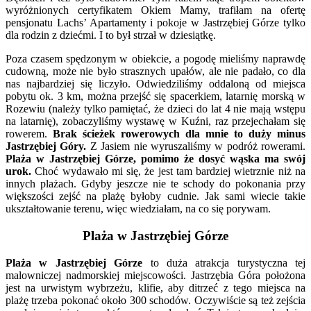
wyróżnionych certyfikatem Okiem Mamy, trafiłam na ofertę
pensjonatu Lachs’ Apartamenty i pokoje w Jastrzębiej Górze tylko
dla rodzin z dziećmi. I to był strzał w dziesiątkę.
Poza czasem spędzonym w obiekcie, a pogodę mieliśmy naprawdę
cudowną, może nie było strasznych upałów, ale nie padało, co dla
nas najbardziej się liczyło. Odwiedziliśmy oddaloną od miejsca
pobytu ok. 3 km, można przejść się spacerkiem, latarnię morską w
Rozewiu (należy tylko pamiętać, że dzieci do lat 4 nie mają wstępu
na latarnię), zobaczyliśmy wystawę w Kuźni, raz przejechałam się
rowerem.
Brak ścieżek rowerowych dla mnie to duży minus
Jastrzębiej Góry.
Z Jasiem nie wyruszaliśmy w podróż rowerami.
Plaża w Jastrzębiej Górze, pomimo że dosyć wąska ma swój
urok.
Choć wydawało mi się, że jest tam bardziej wietrznie niż na
innych plażach. Gdyby jeszcze nie te schody do pokonania przy
większości zejść na plażę byłoby cudnie. Jak sami wiecie takie
ukształtowanie terenu, więc wiedziałam, na co się porywam.
Plaża w Jastrzębiej Górze
Plaża w Jastrzębiej Górze
to duża atrakcja turystyczna tej
malowniczej nadmorskiej miejscowości. Jastrzębia Góra położona
jest na urwistym wybrzeżu, klifie, aby ditrzeć z tego miejsca na
plażę trzeba pokonać około 300 schodów. Oczywiście są też zejścia