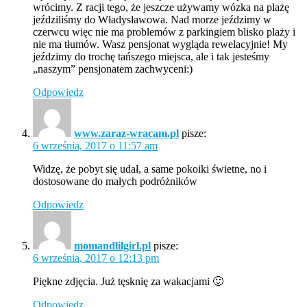
wrócimy. Z racji tego, że jeszcze używamy wózka na plażę
jeździliśmy do Władysławowa. Nad morze jeździmy w
czerwcu więc nie ma problemów z parkingiem blisko plaży i
nie ma tłumów. Wasz pensjonat wygląda rewelacyjnie! My
jeździmy do trochę tańszego miejsca, ale i tak jesteśmy
„naszym” pensjonatem zachwyceni:)
Odpowiedz
www.zaraz-wracam.pl
pisze:
6 września, 2017 o 11:57 am
Widzę, że pobyt się udał, a same pokoiki świetne, no i
dostosowane do małych podróżników
Odpowiedz
momandlilgirl.pl
pisze:
6 września, 2017 o 12:13 pm
Piękne zdjęcia. Już tęsknię za wakacjami 🙂
Odpowiedz