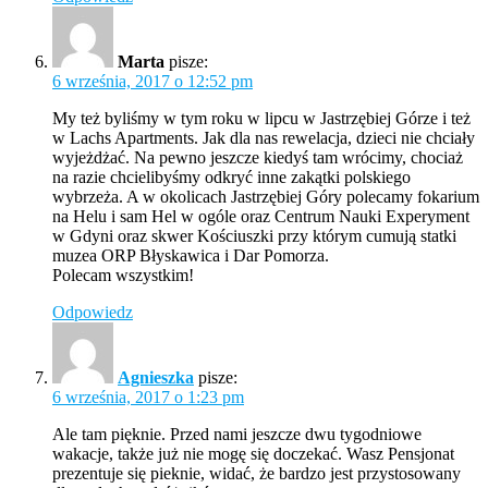
Marta
pisze:
6 września, 2017 o 12:52 pm
My też byliśmy w tym roku w lipcu w Jastrzębiej Górze i też
w Lachs Apartments. Jak dla nas rewelacja, dzieci nie chciały
wyjeżdżać. Na pewno jeszcze kiedyś tam wrócimy, chociaż
na razie chcielibyśmy odkryć inne zakątki polskiego
wybrzeża. A w okolicach Jastrzębiej Góry polecamy fokarium
na Helu i sam Hel w ogóle oraz Centrum Nauki Experyment
w Gdyni oraz skwer Kościuszki przy którym cumują statki
muzea ORP Błyskawica i Dar Pomorza.
Polecam wszystkim!
Odpowiedz
Agnieszka
pisze:
6 września, 2017 o 1:23 pm
Ale tam pięknie. Przed nami jeszcze dwu tygodniowe
wakacje, także już nie mogę się doczekać. Wasz Pensjonat
prezentuje się pieknie, widać, że bardzo jest przystosowany