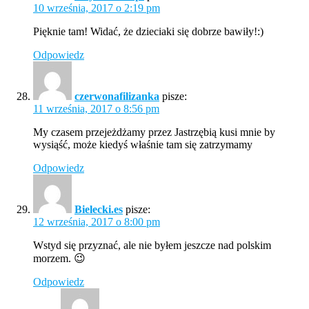
10 września, 2017 o 2:19 pm
Pięknie tam! Widać, że dzieciaki się dobrze bawiły!:)
Odpowiedz
czerwonafilizanka
pisze:
11 września, 2017 o 8:56 pm
My czasem przejeżdżamy przez Jastrzębią kusi mnie by
wysiąść, może kiedyś właśnie tam się zatrzymamy
Odpowiedz
Bielecki.es
pisze:
12 września, 2017 o 8:00 pm
Wstyd się przyznać, ale nie byłem jeszcze nad polskim
morzem. 😉
Odpowiedz