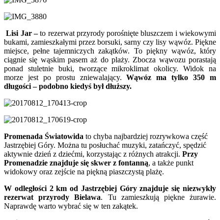
Lisi Jar –
to rezerwat przyrody porośnięte bluszczem i wiekowymi
bukami, zamieszkałymi przez borsuki, sarny czy lisy wąwóz. Piękne
miejsce, pełne tajemniczych zakątków. To piękny wąwóz, który
ciągnie się wąskim pasem aż do plaży. Zbocza wąwozu porastają
ponad stuletnie buki, tworzące mikroklimat okolicy. Widok na
morze jest po prostu zniewalający.
Wąwóz ma tylko 350 m
długości – podobno kiedyś był dłuższy.
Promenada Światowida
to chyba najbardziej rozrywkowa część
Jastrzębiej Góry. Można tu posłuchać muzyki, zatańczyć, spędzić
aktywnie dzień z dziećmi, korzystając z różnych atrakcji.
Przy
Promenadzie znajduje się skwer z fontanną
, a także punkt
widokowy oraz zejście na piękną piaszczystą plażę.
W odległości 2 km od Jastrzębiej Góry znajduje się niezwykły
rezerwat przyrody Bielawa
. Tu zamieszkują piękne żurawie.
Naprawdę warto wybrać się w ten zakątek.