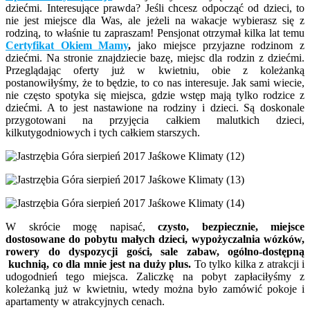
dziećmi. Interesujące prawda? Jeśli chcesz odpocząć od dzieci, to
nie jest miejsce dla Was, ale jeżeli na wakacje wybierasz się z
rodziną, to właśnie tu zapraszam! Pensjonat otrzymał kilka lat temu
Certyfikat Okiem Mamy
,
jako miejsce przyjazne rodzinom z
dziećmi. Na stronie znajdziecie bazę, miejsc dla rodzin z dziećmi.
Przeglądając oferty już w kwietniu, obie z koleżanką
postanowiłyśmy, że to będzie, to co nas interesuje. Jak sami wiecie,
nie często spotyka się miejsca, gdzie wstęp mają tylko rodzice z
dziećmi. A to jest nastawione na rodziny i dzieci. Są doskonale
przygotowani na przyjęcia całkiem malutkich dzieci,
kilkutygodniowych i tych całkiem starszych.
W skrócie mogę napisać,
czysto, bezpiecznie, miejsce
dostosowane do pobytu małych dzieci, wypożyczalnia wózków,
rowery do dyspozycji gości, sale zabaw, ogólno-dostępną
kuchnią
, co dla mnie jest na duży plus.
To tylko kilka z atrakcji i
udogodnień tego miejsca. Zaliczkę na pobyt zapłaciłyśmy z
koleżanką już w kwietniu, wtedy można było zamówić pokoje i
apartamenty w atrakcyjnych cenach.