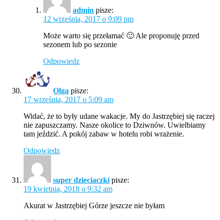
admin
pisze:
12 września, 2017 o 9:09 pm
Może warto się przełamać 🙂 Ale proponuję przed
sezonem lub po sezonie
Odpowiedz
Olga
pisze:
17 września, 2017 o 5:09 am
Widać, że to były udane wakacje. My do Jastrzębiej się raczej
nie zapuszczamy. Nasze okolice to Dziwnów. Uwielbiamy
tam jeździć. A pokój zabaw w hotelu robi wrażenie.
Odpowiedz
super dzieciaczki
pisze:
19 kwietnia, 2018 o 9:32 am
Akurat w Jastrzębiej Górze jeszcze nie byłam