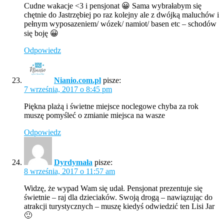
Cudne wakacje <3 i pensjonat 😀 Sama wybrałabym się
chętnie do Jastrzębiej po raz kolejny ale z dwójką maluchów i
pełnym wyposazeniem/ wózek/ namiot/ basen etc – schodów
się boję 😀
Odpowiedz
Nianio.com.pl
pisze:
7 września, 2017 o 8:45 pm
Piękna plażą i świetne miejsce noclegowe chyba za rok
muszę pomyśleć o zmianie miejsca na wasze
Odpowiedz
Dyrdymała
pisze:
8 września, 2017 o 11:57 am
Widzę, że wypad Wam się udał. Pensjonat prezentuje się
świetnie – raj dla dzieciaków. Swoją drogą – nawiązując do
atrakcji turystycznych – muszę kiedyś odwiedzić ten Lisi Jar
🙂