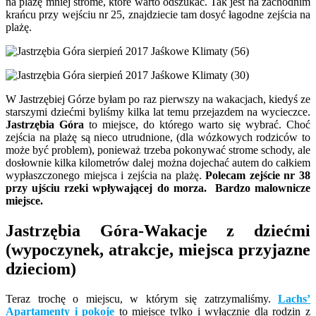
na plażę mniej strome, które warto odszukać. Tak jest na zachodnim
krańcu przy wejściu nr 25, znajdziecie tam dosyć łagodne zejścia na
plażę.
W Jastrzębiej Górze byłam po raz pierwszy na wakacjach, kiedyś ze
starszymi dziećmi byliśmy kilka lat temu przejazdem na wycieczce.
Jastrzębia Góra
to miejsce, do którego warto się wybrać. Choć
zejścia na plażę są nieco utrudnione, (dla wózkowych rodziców to
może być problem), ponieważ trzeba pokonywać strome schody, ale
dosłownie kilka kilometrów dalej można dojechać autem do całkiem
wypłaszczonego miejsca i zejścia na plażę.
Polecam zejście nr 38
przy ujściu rzeki wpływającej do morza. Bardzo malownicze
miejsce.
Jastrzębia Góra-Wakacje z dziećmi
(wypoczynek, atrakcje, miejsca przyjazne
dzieciom)
Teraz trochę o miejscu, w którym się zatrzymaliśmy.
Lachs’
Apartamenty i pokoje
to miejsce tylko i wyłącznie dla rodzin z