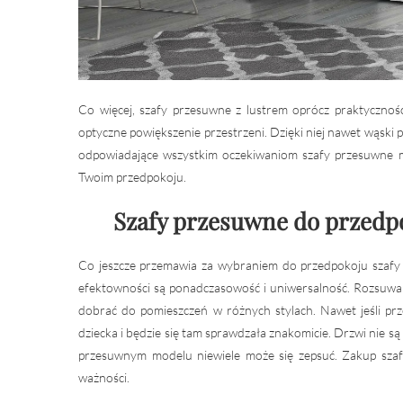
Co więcej, szafy przesuwne z lustrem oprócz praktycznoś
optyczne powiększenie przestrzeni. Dzięki niej nawet wąski
odpowiadające wszystkim oczekiwaniom szafy przesuwne m
Twoim przedpokoju.
Szafy przesuwne do przedp
Co jeszcze przemawia za wybraniem do przedpokoju szafy 
efektowności są ponadczasowość i uniwersalność. Rozsuwa
dobrać do pomieszczeń w różnych stylach. Nawet jeśli pr
dziecka i będzie się tam sprawdzała znakomicie. Drzwi nie są 
przesuwnym modelu niewiele może się zepsuć. Zakup szafy
ważności.