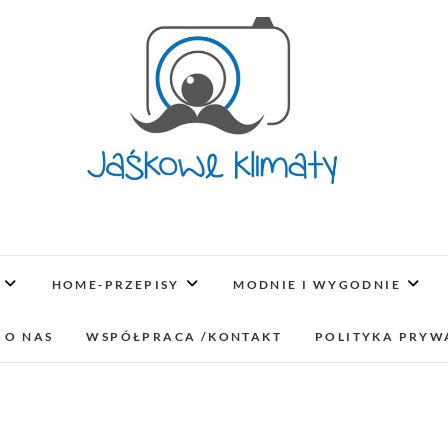
Jaśkowe klimaty-Blo
OPISUJEMY ŻYCIE. ZABAWA POŁĄCZONA Z NAUKĄ,
LUBIMY PODRÓŻE, ODKRYWAMY MIEJ
HOME-PRZEPISY
MODNIE I WYGODNIE
lifestyl
 O NAS
WSPÓŁPRACA /KONTAKT
POLITYKA PRYW