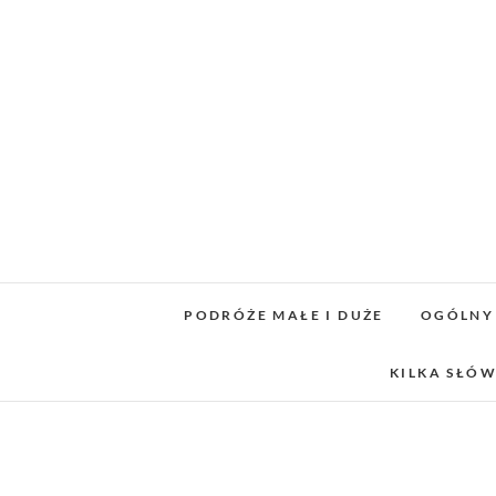
Skip
to
content
PODRÓŻE MAŁE I DUŻE
OGÓLNY
KILKA SŁÓW