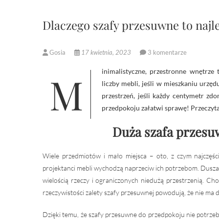
Dlaczego szafy przesuwne to najle
Gosia
17 kwietnia, 2023
3 komentarze
Minimalistyczne, przestronne wnętrze to marzenie wielu osób. Niejednokrotnie trudno jednak o ograniczenie
liczby mebli, jeśli w mieszkaniu urzę
przestrzeń, jeśli każdy centymetr zd
przedpokoju załatwi sprawę! Przeczyta
Duża szafa przesu
Wiele przedmiotów i mało miejsca – oto, z czym najczęśc
projektanci mebli wychodzą naprzeciw ich potrzebom. Dusza
wielością rzeczy i ograniczonych niedużą przestrzenią. Ch
rzeczywistości zalety szafy przesuwnej powodują, że nie ma d
Dzięki temu, że szafy przesuwne do przedpokoju nie potrze