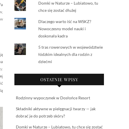
Domki w Naturze – Lubiatowo, tu
fa
chce się zostać dłużej
w,
 w
Dlaczego warto iść na WSKZ?
Nowoczesny model nauki i
doskonała kadra
5 tras rowerowych w województwie
ją
łódzkim idealnych dla rodzin z
na
dziećmi
y.
ej
OSTATNIE WPISY
ić
dą
Rodzinny wypoczynek w Dosłońce Resort
Składniki aktywne w pielęgnacji twarzy — jak
dobrać je do potrzeb skóry?
Domki w Naturze – Lubiatowo, tu chce się zostać