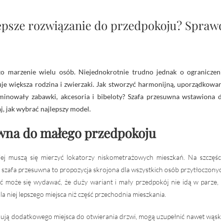
psze rozwiązanie do przedpokoju? Sprawdź,
duje większa rodzina i zwierzaki. Jak stworzyć harmonijną, uporządkowa
ominowały zabawki, akcesoria i bibeloty? Szafa przesuwna wstawiona 
j, jak wybrać najlepszy model.
wna do małego przedpokoju
iej muszą się mierzyć lokatorzy niskometrażowych mieszkań. Na szczęśc
 szafa przesuwna to propozycja skrojona dla wszystkich osób przytłoczony
oć może się wydawać, że duży wariant i mały przedpokój nie idą w parze,
la niej lepszego miejsca niż część przechodnia mieszkania.
bują dodatkowego miejsca do otwierania drzwi, mogą uzupełnić nawet wąsk