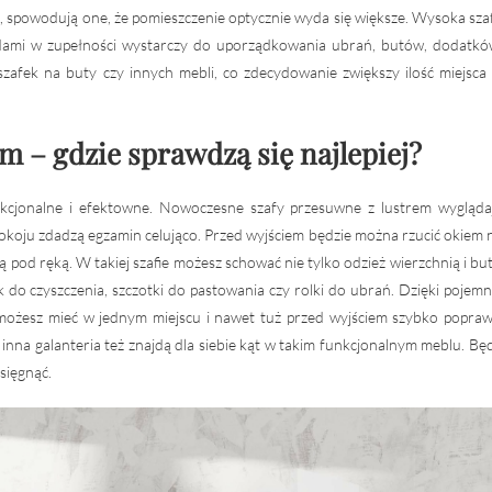
tra, spowodują one, że pomieszczenie optycznie wyda się większe. Wysoka sza
adami w zupełności wystarczy do uporządkowania ubrań, butów, dodatkó
szafek na buty czy innych mebli, co zdecydowanie zwiększy ilość miejsca
m – gdzie sprawdzą się najlepiej?
nkcjonalne i efektowne. Nowoczesne szafy przesuwne z lustrem wygląda
okoju zdadzą egzamin celująco. Przed wyjściem będzie można rzucić okiem 
ą pod ręką. W takiej szafie możesz schować nie tylko odzież wierzchnią i but
 do czyszczenia, szczotki do pastowania czy rolki do ubrań. Dzięki pojemn
i możesz mieć w jednym miejscu i nawet tuż przed wyjściem szybko popraw
y inna galanteria też znajdą dla siebie kąt w takim funkcjonalnym meblu. Bę
 sięgnąć.