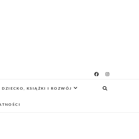
g rodzicielsko-
 CIEKAWE PROJEKTY DIY Z DZIECKIEM,
SCA PRZYJAZNE RODZINOM.
DZIECKO, KSIĄŻKI I ROZWÓJ
owy
ATNOŚCI