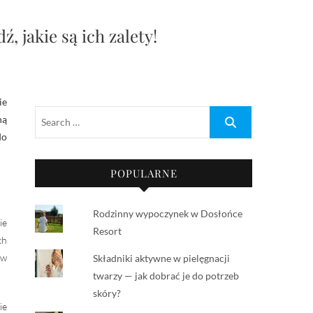
 jakie są ich zalety!
ną
do
POPULARNE
Rodzinny wypoczynek w Dosłońce
ie
Resort
ch
 w
Składniki aktywne w pielęgnacji
twarzy — jak dobrać je do potrzeb
skóry?
ie