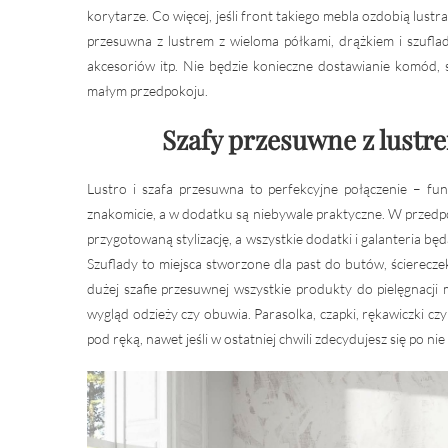
korytarze. Co więcej, jeśli front takiego mebla ozdobią lus
przesuwna z lustrem z wieloma półkami, drążkiem i szufl
akcesoriów itp. Nie będzie konieczne dostawianie komód, 
małym przedpokoju.
Szafy przesuwne z lustre
Lustro i szafa przesuwna to perfekcyjne połączenie – fu
znakomicie, a w dodatku są niebywale praktyczne. W przedp
przygotowaną stylizację, a wszystkie dodatki i galanteria będ
Szuflady to miejsca stworzone dla past do butów, ściereczek
dużej szafie przesuwnej wszystkie produkty do pielęgnacj
wygląd odzieży czy obuwia. Parasolka, czapki, rękawiczki cz
pod ręką, nawet jeśli w ostatniej chwili zdecydujesz się po nie