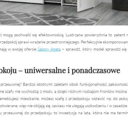
ci mogą pochwalić się efektownością. Lustrzana powierzchnia to patent 
 przedpokój sprawi wrażenie przestronniejszego. Perfekcyjnie skomponowan
ają w swojej ofercie
Salony Agata
– sprawdź, który model sprawdzi się
okoju – uniwersalne i ponadczasowe
przesuwnej? Bardzo istotnymi zaletami obok funkcjonalności, pakowności
ne szafy nie wychodzą z mody, a dzięki różnym rodzajom frontów można 
zemeblujesz mieszkanie, możesz szafę z przedpokoju wstawić np. do poko
otwierane, więc nie obijają się, zawiasy nie ulegają uszkodzeniu i w zasadzie
 przesuwnej do przedpokoju to inwestycja na lata, która nie ma termi