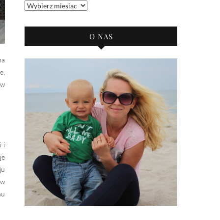
Archiwum
bloga
O NAS
na
e,
 w
 i
je
ju
 w
nu