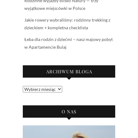
Rodzinne wyjazdy blisko Natury — trzy
wyjątkowe miejscówki w Polsce
Jakie rowery wybraliśmy: rodzinny trekking z
dzieckiem + kompletna checklista
Łeba dla rodzin z dziećmi – nasz majowy pobyt
w Apartamencie Bulaj
ARCHIWUM BLOGA
Archiwum
bloga
O NAS