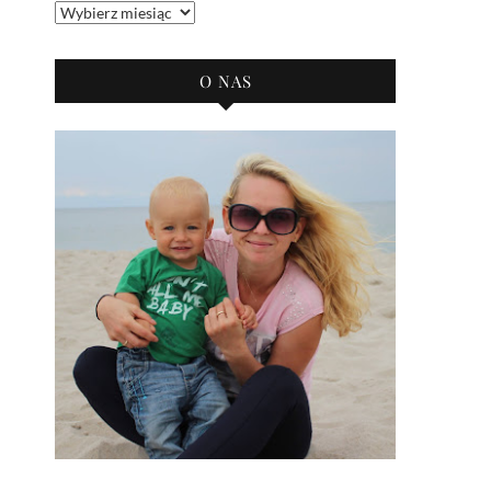
Archiwum
bloga
O NAS