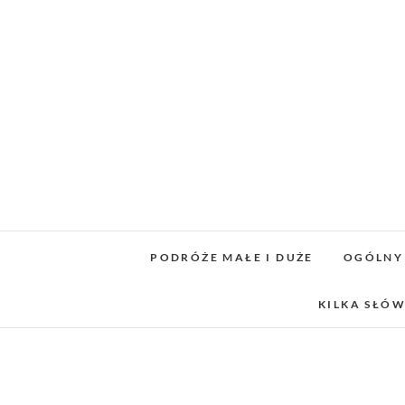
Skip
to
content
PODRÓŻE MAŁE I DUŻE
OGÓLNY
KILKA SŁÓW