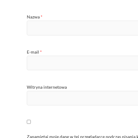
Nazwa
*
E-mail
*
Witryna internetowa
Zapamiętaj moje dane w tej przeglądarce podczas pisania 