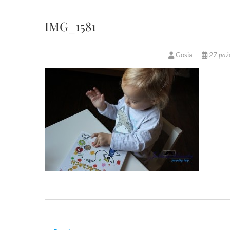
IMG_1581
Gosia
27 paźd