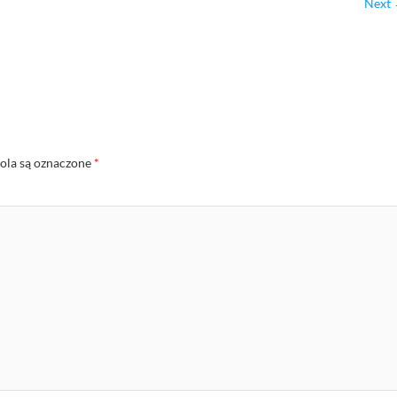
Next
la są oznaczone
*