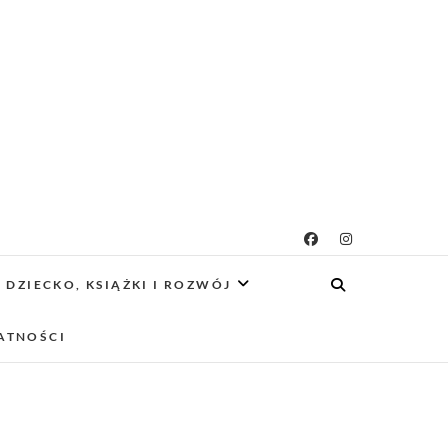
g rodzicielsko-
 CIEKAWE PROJEKTY DIY Z DZIECKIEM,
SCA PRZYJAZNE RODZINOM.
DZIECKO, KSIĄŻKI I ROZWÓJ
owy
ATNOŚCI