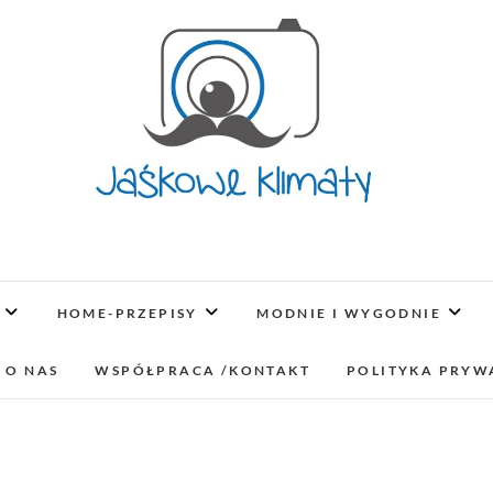
Jaśkowe klimaty-Blo
OPISUJEMY ŻYCIE. ZABAWA POŁĄCZONA Z NAUKĄ,
LUBIMY PODRÓŻE, ODKRYWAMY MIEJ
HOME-PRZEPISY
MODNIE I WYGODNIE
lifestyl
 O NAS
WSPÓŁPRACA /KONTAKT
POLITYKA PRYW