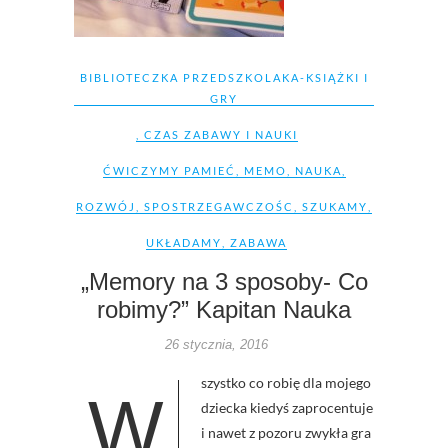
BIBLIOTECZKA PRZEDSZKOLAKA-KSIĄŻKI I
GRY
,
CZAS ZABAWY I NAUKI
ĆWICZYMY PAMIEĆ
,
MEMO
,
NAUKA
,
ROZWÓJ
,
SPOSTRZEGAWCZOŚC
,
SZUKAMY
,
UKŁADAMY
,
ZABAWA
„Memory na 3 sposoby- Co
robimy?” Kapitan Nauka
26 stycznia, 2016
szystko co robię dla mojego
W
dziecka kiedyś zaprocentuje
i nawet z pozoru zwykła gra