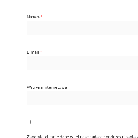
Nazwa
*
E-mail
*
Witryna internetowa
Zapamiętaj moje dane w tej przeglądarce podczas pisania 