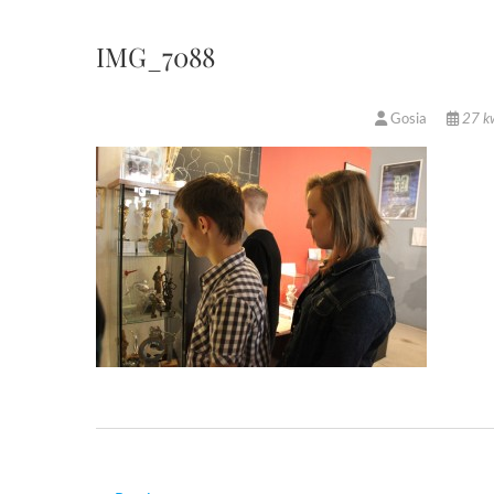
IMG_7088
Gosia
27 kw