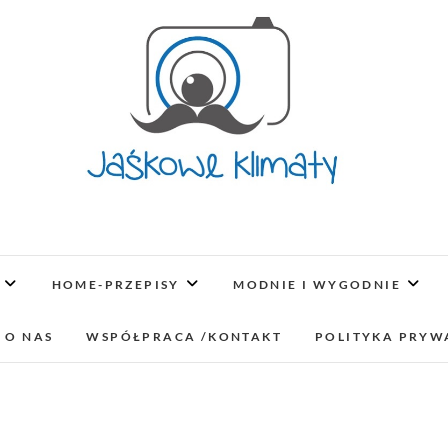
Jaśkowe klimaty-Blo
OPISUJEMY ŻYCIE. ZABAWA POŁĄCZONA Z NAUKĄ,
LUBIMY PODRÓŻE, ODKRYWAMY MIEJ
HOME-PRZEPISY
MODNIE I WYGODNIE
lifestyl
 O NAS
WSPÓŁPRACA /KONTAKT
POLITYKA PRYW