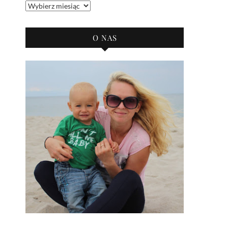
Archiwum
bloga
O NAS