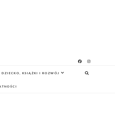
g rodzicielsko-
 CIEKAWE PROJEKTY DIY Z DZIECKIEM,
SCA PRZYJAZNE RODZINOM.
DZIECKO, KSIĄŻKI I ROZWÓJ
owy
ATNOŚCI