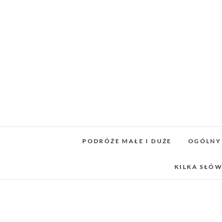
Skip
to
content
PODRÓŻE MAŁE I DUŻE
OGÓLNY
KILKA SŁÓW