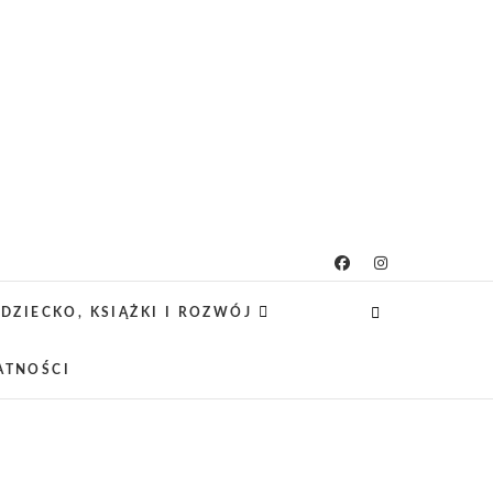
icielsko-lifestylowy
 CIEKAWE PROJEKTY DIY Z DZIECKIEM,
SCA PRZYJAZNE RODZINOM.
DZIECKO, KSIĄŻKI I ROZWÓJ
ATNOŚCI