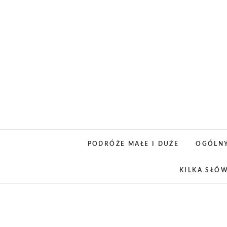
Skip
to
content
PODRÓŻE MAŁE I DUŻE
OGÓLN
KILKA SŁÓ