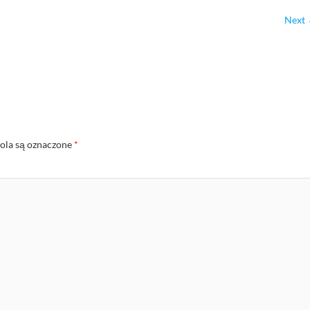
Next
la są oznaczone
*