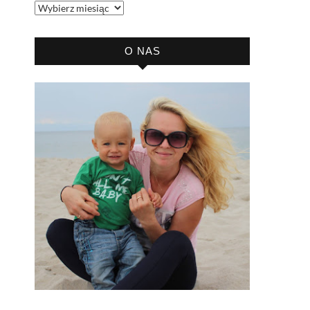
Archiwum
bloga
O NAS