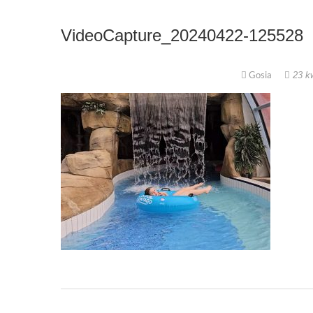
VideoCapture_20240422-125528
Gosia
23 kw