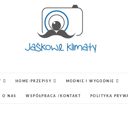
Jaśkowe klimaty-Blog rodz
OPISUJEMY ŻYCIE. ZABAWA POŁĄCZONA Z NAUKĄ,
LUBIMY PODRÓŻE, ODKRYWAMY MIEJ
Y
HOME-PRZEPISY
MODNIE I WYGODNIE
W O NAS
WSPÓŁPRACA /KONTAKT
POLITYKA PRYW