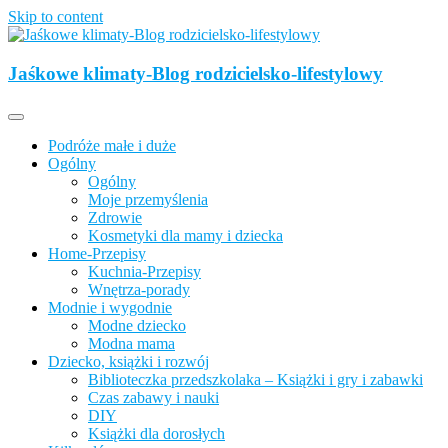
Skip to content
Opisujemy życie. Zabawa połączona z nauką, ciekawe projekty DIY
z dzieckiem, lubimy podróże, odkrywamy miejsca przyjazne
Jaśkowe klimaty-Blog rodzicielsko-lifestylowy
Jaśkowe klimaty-Blog rodzicielsko-
rodzinom.
lifestylowy
Podróże małe i duże
Ogólny
Ogólny
Moje przemyślenia
Zdrowie
Kosmetyki dla mamy i dziecka
Home-Przepisy
Kuchnia-Przepisy
Wnętrza-porady
Modnie i wygodnie
Modne dziecko
Modna mama
Dziecko, książki i rozwój
Biblioteczka przedszkolaka – Książki i gry i zabawki
Czas zabawy i nauki
DIY
Książki dla dorosłych