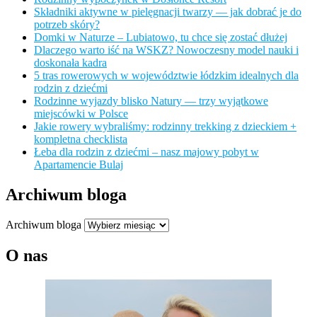
Składniki aktywne w pielęgnacji twarzy — jak dobrać je do
potrzeb skóry?
Domki w Naturze – Lubiatowo, tu chce się zostać dłużej
Dlaczego warto iść na WSKZ? Nowoczesny model nauki i
doskonała kadra
5 tras rowerowych w województwie łódzkim idealnych dla
rodzin z dziećmi
Rodzinne wyjazdy blisko Natury — trzy wyjątkowe
miejscówki w Polsce
Jakie rowery wybraliśmy: rodzinny trekking z dzieckiem +
kompletna checklista
Łeba dla rodzin z dziećmi – nasz majowy pobyt w
Apartamencie Bulaj
Archiwum bloga
Archiwum bloga
O nas