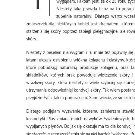
T
wyglądem.
Faktem jest, że ok 25 roku życi
Niestety taka prawda i cóż na to poradzi
zupełnie naturalny. Dlatego warto wcze
zmarszczek dla niektórych kobiet jest dramatem, które
starzenia się skóry poprzez zabiegi pielęgnacyjne, ale ró
skóry.
Niestety z peselem nie wygram i u mnie też pojawiły się 
latami ulegają osłabieniu włókna kolagenu i elastyny, któr
które pobudzają naturalną produkcję kolagenu, oraz t
składników, których brak powoduje wiotczenie skóry i
wrażliwej skóry, która niestety o wiele szybciej się sta
utrzymania odpowiedniej kondycji skóry. Tak wiem postano
przyjdzie żyć z takim ponurakiem. Sami wiecie, że śmiech to
Dlatego podjęłam wyzwanie, któremu zamierzam stawić 
kosmetyki. Plus zmiana moich nawyków żywieniowych, bo t
wypijanych płynów. Bo jak się okazuje ma to dla kondycji 
się starzeje, a zmarszczki stają się na niej bardziej widoczne.
Prz