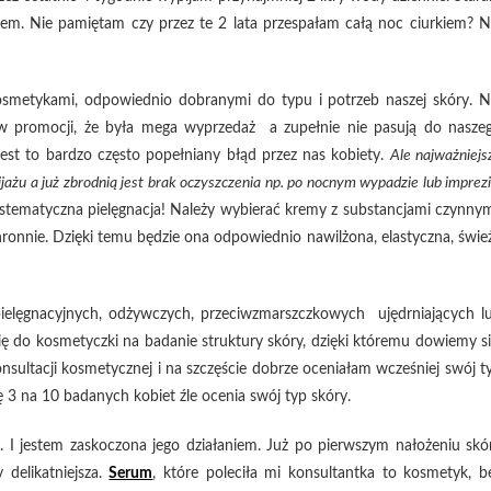
dem. Nie pamiętam czy przez te 2 lata przespałam całą noc ciurkiem? N
osmetykami, odpowiednio dobranymi do typu i potrzeb naszej skóry. N
 promocji, że była mega wyprzedaż a zupełnie nie pasują do nasze
est to bardzo często popełniany błąd przez nas kobiety.
Ale najważniejs
ijażu a już zbrodnią jest brak oczyszczenia np. po nocnym wypadzie lub imprezi
ystematyczna pielęgnacja! Należy wybierać kremy z substancjami czynnym
chronnie. Dzięki temu będzie ona odpowiednio nawilżona, elastyczna, świe
ielęgnacyjnych, odżywczych, przeciwzmarszczkowych ujędrniających l
ię do kosmetyczki na badanie struktury skóry, dzięki któremu dowiemy si
nsultacji kosmetycznej i na szczęście dobrze oceniałam wcześniej swój t
 3 na 10 badanych kobiet źle ocenia swój typ skóry.
. I jestem zaskoczona jego działaniem. Już po pierwszym nałożeniu skó
 delikatniejsza.
Serum
, które poleciła mi konsultantka to kosmetyk, b