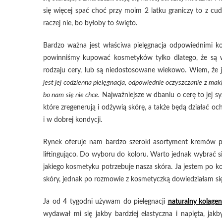
się więcej spać choć przy moim 2 latku graniczy to z cu
raczej nie, bo byłoby to święto.
Bardzo ważna jest właściwa pielęgnacja odpowiednimi k
powinniśmy kupować kosmetyków tylko dlatego, że są w
rodzaju cery, lub są niedostosowane wiekowo. Wiem, że j
jest jej codzienna pielęgnacja, odpowiednie oczyszczanie z mak
bo nam się nie chce.
Najważniejsze w dbaniu o cerę to jej s
które zregenerują i odżywią skórę, a także będą działać o
i w dobrej kondycji.
Rynek oferuje nam bardzo szeroki asortyment kremów p
liftingująco. Do wyboru do koloru. Warto jednak wybrać s
jakiego kosmetyku potrzebuje nasza skóra. Ja jestem po ko
skóry, jednak po rozmowie z kosmetyczką dowiedziałam się
Ja od 4 tygodni używam do pielęgnacji
naturalny kolagen
wydawał mi się jakby bardziej elastyczna i napięta, jakby