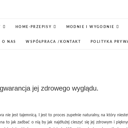
Jaśkowe klimaty-Blog rodz
OPISUJEMY ŻYCIE. ZABAWA POŁĄCZONA Z NAUKĄ,
LUBIMY PODRÓŻE, ODKRYWAMY MIEJ
Y
HOME-PRZEPISY
MODNIE I WYGODNIE
 O NAS
WSPÓŁPRACA /KONTAKT
POLITYKA PRYW
 gwarancja jej zdrowego wyglądu.
óra nie jest tajemnicą. I jest to proces zupełnie naturalny, na który nieste
o jak zadbać o nią by jak najdłużej cieszyć się jej zdrowym i piękn