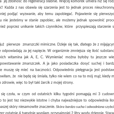
a jej zdolność do regeneracji słabnie. Więcej komórek umiera niż się rodz
ć! Każda z nas obawia się szarzenia jest to jednak proces nieuchronny
śniej podjąć wyzwanie, aby temu zapobiegać. Pojawienie się pierwszy
mu nie jesteśmy w stanie zapobiec, ale możemy jednak spowolnić proc
wnież poprzez unikanie takich czynników, które przyspieszają starzenie s
już pierwsze zmarszczki mimiczne. Dzieje się tak, dlatego że z mijający
e odpowiadają za jej napięcie. W organizmie zmniejsza się ilość substancj
akich witamina jak A, E, C. Wymieniać można byłoby tu jeszcze wie
 powstawanie zmarszczek. A ja jako posiadaczka dosyć suchej i bard
rzeje muszę się mieć na baczności. Odpowiednio pielęgnacja jest podsta
wiłam, że nie będę się śmiała, tylko nie wiem co na to mój mąż, kiedy 
 zdrowie, więc to był taki żarcik z mojej strony.
się czoła, w czym od ostatnich kilku tygodni pomagają mi 3 cudow
o jest tez niezwykle istotne i chyba najważniejsze to odpowiednia ilo
naszej skóry niesamowite znaczenie.
Skóra bardzo sucha i odwodniona szybci
ez ostatnie 4 tygodnie wypijam przynajmniej 2 litry wody dziennie. Star