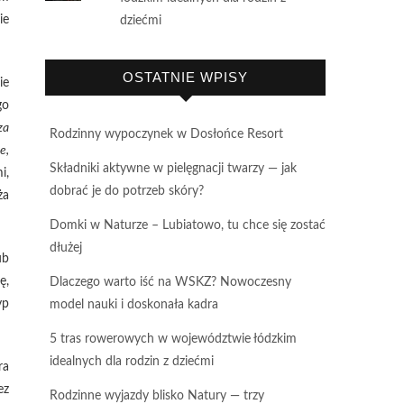
ie
dziećmi
OSTATNIE WPISY
ie
go
za
Rodzinny wypoczynek w Dosłońce Resort
e,
Składniki aktywne w pielęgnacji twarzy — jak
i,
dobrać je do potrzeb skóry?
ża
Domki w Naturze – Lubiatowo, tu chce się zostać
dłużej
ub
ę,
Dlaczego warto iść na WSKZ? Nowoczesny
yp
model nauki i doskonała kadra
5 tras rowerowych w województwie łódzkim
idealnych dla rodzin z dziećmi
ra
ez
Rodzinne wyjazdy blisko Natury — trzy