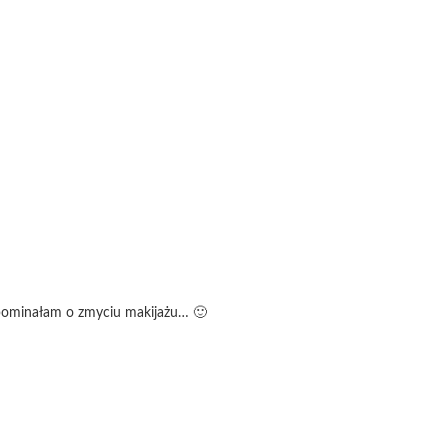
apominałam o zmyciu makijażu… 🙂