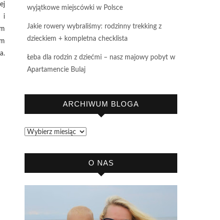
ej
wyjątkowe miejscówki w Polsce
 i
Jakie rowery wybraliśmy: rodzinny trekking z
em
dzieckiem + kompletna checklista
am
a.
Łeba dla rodzin z dziećmi – nasz majowy pobyt w
Apartamencie Bulaj
ARCHIWUM BLOGA
Archiwum
bloga
O NAS