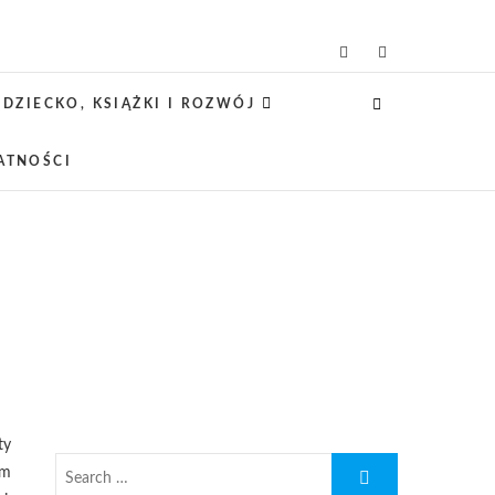
icielsko-lifestylowy
 CIEKAWE PROJEKTY DIY Z DZIECKIEM,
SCA PRZYJAZNE RODZINOM.
DZIECKO, KSIĄŻKI I ROZWÓJ
ATNOŚCI
ty
ym