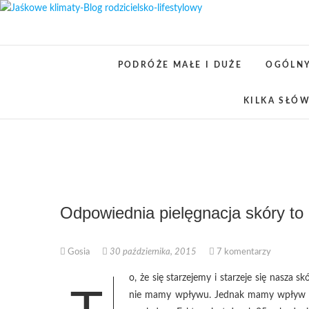
Skip
to
content
PODRÓŻE MAŁE I DUŻE
OGÓLN
KILKA SŁÓW
Odpowiednia pielęgnacja skóry to
Gosia
30 października, 2015
7 komentarzy
o, że się starzejemy i starzeje się nasza sk
nie mamy wpływu. Jednak mamy wpływ na t