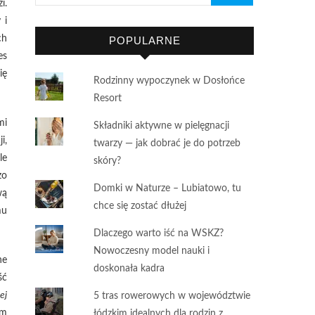
i.
 i
ch
POPULARNE
es
ię
Rodzinny wypoczynek w Dosłońce
Resort
mi
Składniki aktywne w pielęgnacji
i,
twarzy — jak dobrać je do potrzeb
le
skóry?
zo
Domki w Naturze – Lubiatowo, tu
wą
chce się zostać dłużej
mu
Dlaczego warto iść na WSKZ?
Nowoczesny model nauki i
ne
doskonała kadra
ść
ej
5 tras rowerowych w województwie
am
łódzkim idealnych dla rodzin z