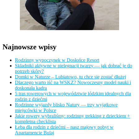
Najnowsze wpisy
Rodzinny wypoczynek w Dosłońce Resort
Składniki aktywne w pielęgnacji twarzy — jak dobrać je do
potrzeb skóry?
Domki w Naturze – Lubiatowo, tu chce się zostać dłużej
Dlaczego warto iść na WSKZ? Nowoczesny model nauki i
doskonała kadra
5 tras rowerowych w województwie łódzkim idealnych dla
rodzin z dziećmi
Rodzinne wyjazdy blisko Natury — trzy wyjątkowe
miejscówki w Polsce
Jakie rowery wybraliśmy: rodzinny trekking z dzieckiem +
kompletna checklista
Łeba dla rodzin z dziećmi – nasz majowy pobyt w
Apartamencie Bulaj