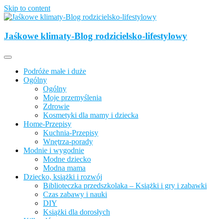
Skip to content
Opisujemy życie. Zabawa połączona z nauką, ciekawe projekty DIY
z dzieckiem, lubimy podróże, odkrywamy miejsca przyjazne
Jaśkowe klimaty-Blog rodzicielsko-lifestylowy
Jaśkowe klimaty-Blog rodzicielsko-
rodzinom.
lifestylowy
Podróże małe i duże
Ogólny
Ogólny
Moje przemyślenia
Zdrowie
Kosmetyki dla mamy i dziecka
Home-Przepisy
Kuchnia-Przepisy
Wnętrza-porady
Modnie i wygodnie
Modne dziecko
Modna mama
Dziecko, książki i rozwój
Biblioteczka przedszkolaka – Książki i gry i zabawki
Czas zabawy i nauki
DIY
Książki dla dorosłych