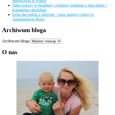
miejscówki w Polsce
Jakie rowery wybraliśmy: rodzinny trekking z dzieckiem +
kompletna checklista
Łeba dla rodzin z dziećmi – nasz majowy pobyt w
Apartamencie Bulaj
Archiwum bloga
Archiwum bloga
O nas