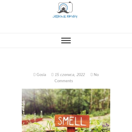
Skip
to
content
OPISUJEMY ŻYCIE. ZABAWA
Jaśkowe klimaty-
POŁĄCZONA Z NAUKĄ,
CIEKAWE PROJEKTY DIY Z
Blog rodzicielsko-
DZIECKIEM, LUBIMY PODRÓŻE,
ODKRYWAMY MIEJSCA
PRZYJAZNE RODZINOM.
lifestylowy
15 czerwca, 2022
Gosia
No
Comments