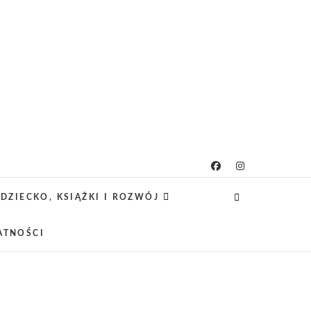
icielsko-lifestylowy
 CIEKAWE PROJEKTY DIY Z DZIECKIEM,
SCA PRZYJAZNE RODZINOM.
DZIECKO, KSIĄŻKI I ROZWÓJ
ATNOŚCI