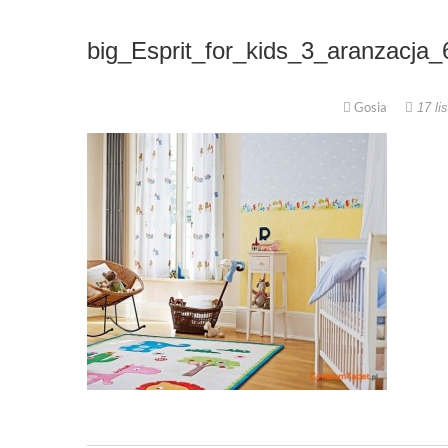
big_Esprit_for_kids_3_aranzacja_
Gosia
17 li