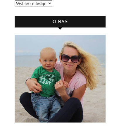
Archiwum
bloga
O NAS