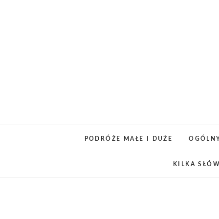
Skip
to
content
PODRÓŻE MAŁE I DUŻE
OGÓLN
KILKA SŁÓ