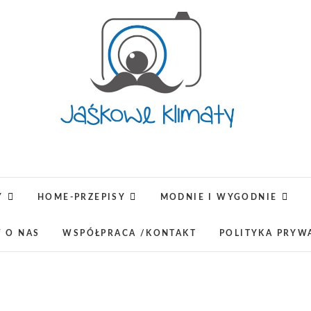
Jaśkowe klimaty-Blog rodz
OPISUJEMY ŻYCIE. ZABAWA POŁĄCZONA Z NAUKĄ,
LUBIMY PODRÓŻE, ODKRYWAMY MIEJ
Y
HOME-PRZEPISY
MODNIE I WYGODNIE
W O NAS
WSPÓŁPRACA /KONTAKT
POLITYKA PRYW