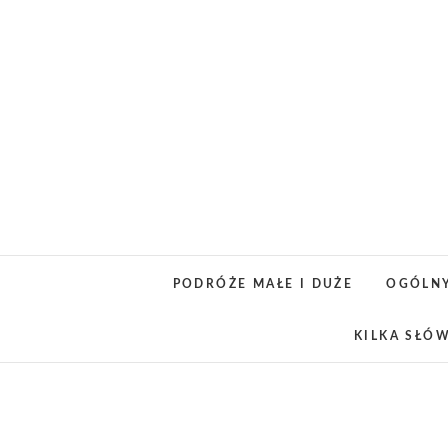
Skip
to
content
PODRÓŻE MAŁE I DUŻE
OGÓLN
KILKA SŁÓ