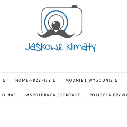
Jaśkowe klimaty-Blo
OPISUJEMY ŻYCIE. ZABAWA POŁĄCZONA Z NAUKĄ,
LUBIMY PODRÓŻE, ODKRYWAMY MIEJ
Y
HOME-PRZEPISY
MODNIE I WYGODNIE
lifestyl
W O NAS
WSPÓŁPRACA /KONTAKT
POLITYKA PRYW