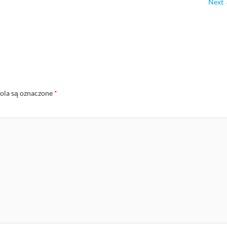
Next
la są oznaczone
*