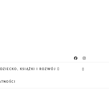
g rodzicielsko-
 CIEKAWE PROJEKTY DIY Z DZIECKIEM,
SCA PRZYJAZNE RODZINOM.
DZIECKO, KSIĄŻKI I ROZWÓJ
owy
ATNOŚCI