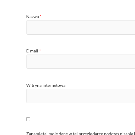
Nazwa
*
E-mail
*
Witryna internetowa
Zapamiętaj moje dane w tej przeglądarce podczas pisania 