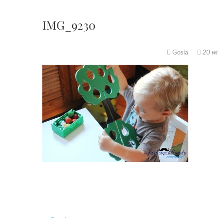
IMG_9230
Gosia
20 wr