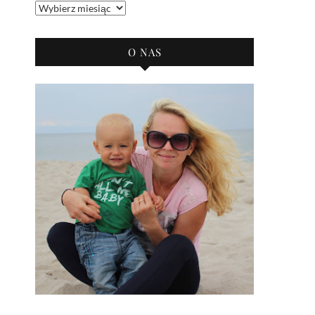
Archiwum
bloga
O NAS