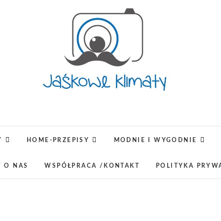
Jaśkowe klimaty-Blog rodz
OPISUJEMY ŻYCIE. ZABAWA POŁĄCZONA Z NAUKĄ,
LUBIMY PODRÓŻE, ODKRYWAMY MIEJ
Y
HOME-PRZEPISY
MODNIE I WYGODNIE
W O NAS
WSPÓŁPRACA /KONTAKT
POLITYKA PRYW