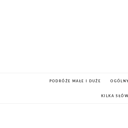
Skip
to
content
PODRÓŻE MAŁE I DUŻE
OGÓLN
KILKA SŁÓ