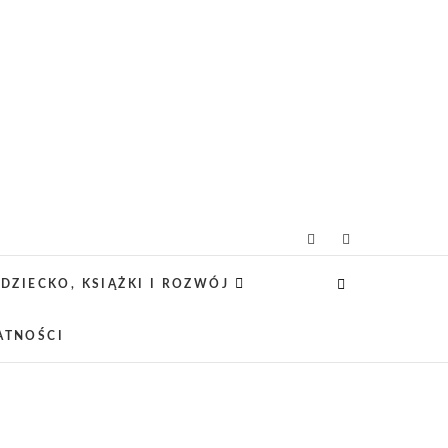
icielsko-lifestylowy
 CIEKAWE PROJEKTY DIY Z DZIECKIEM,
SCA PRZYJAZNE RODZINOM.
DZIECKO, KSIĄŻKI I ROZWÓJ
ATNOŚCI