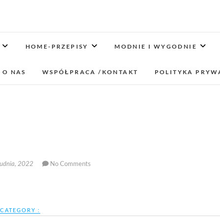
Jaśkowe klimaty-Blo
OPISUJEMY ŻYCIE. ZABAWA POŁĄCZONA Z NAUKĄ,
LUBIMY PODRÓŻE, ODKRYWAMY MIEJ
HOME-PRZEPISY
MODNIE I WYGODNIE
lifestyl
 O NAS
WSPÓŁPRACA /KONTAKT
POLITYKA PRYW
udnia, 2022
No Comments
CATEGORY :