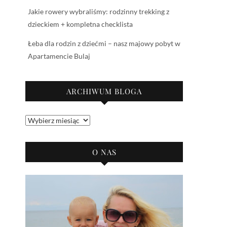
Jakie rowery wybraliśmy: rodzinny trekking z
dzieckiem + kompletna checklista
Łeba dla rodzin z dziećmi – nasz majowy pobyt w
Apartamencie Bulaj
ARCHIWUM BLOGA
Archiwum
bloga
O NAS