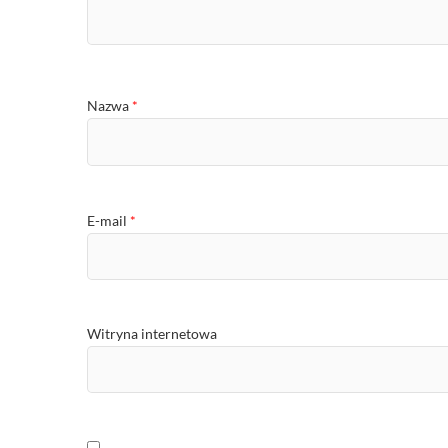
Nazwa
*
E-mail
*
Witryna internetowa