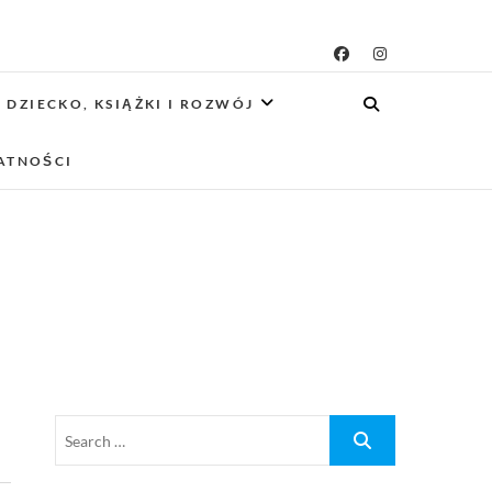
g rodzicielsko-
 CIEKAWE PROJEKTY DIY Z DZIECKIEM,
SCA PRZYJAZNE RODZINOM.
DZIECKO, KSIĄŻKI I ROZWÓJ
owy
ATNOŚCI