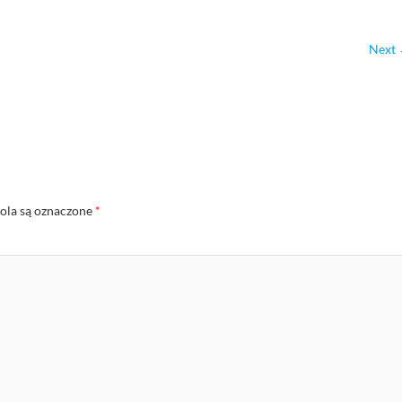
Next
la są oznaczone
*