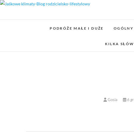
Skip
to
content
PODRÓŻE MAŁE I DUŻE
OGÓLNY
KILKA SŁÓW
Gosia
6 gr