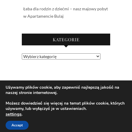
Łeba dla rodzin z dziećmi – nasz majowy pobyt
w Apartamencie Bulaj
KATEGORIE
Kategorie
Używamy plików cookie, aby zapewnić najlepszą jakość na
naszej stronie internetowej.
Możesz dowiedzieć się więcej na temat plików cookie, których
używamy, lub wyłączyć je w ustawieniach.
settings
.
© 2026
Jaśkowe klimaty-Blog rodzicielsko-
lifestylowy
| Designed by:
Theme Freesia
| Powered
Accept
by:
WordPress