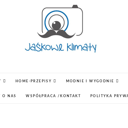
Jaśkowe klimaty-Blo
OPISUJEMY ŻYCIE. ZABAWA POŁĄCZONA Z NAUKĄ,
LUBIMY PODRÓŻE, ODKRYWAMY MIEJ
Y
HOME-PRZEPISY
MODNIE I WYGODNIE
lifestyl
W O NAS
WSPÓŁPRACA /KONTAKT
POLITYKA PRYW