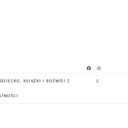
g rodzicielsko-
 CIEKAWE PROJEKTY DIY Z DZIECKIEM,
SCA PRZYJAZNE RODZINOM.
DZIECKO, KSIĄŻKI I ROZWÓJ
owy
ATNOŚCI