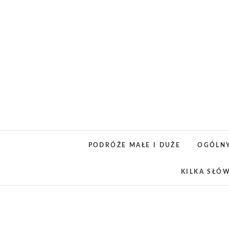
Skip
to
content
PODRÓŻE MAŁE I DUŻE
OGÓLN
KILKA SŁÓ