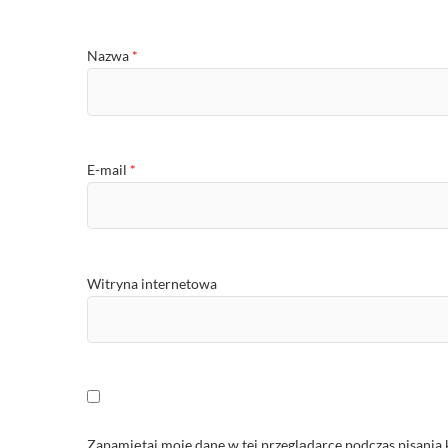
Nazwa
*
E-mail
*
Witryna internetowa
Zapamiętaj moje dane w tej przeglądarce podczas pisania 