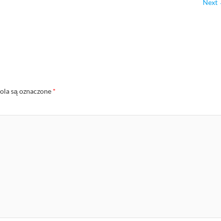
Next
la są oznaczone
*