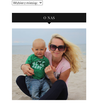
Archiwum
bloga
O NAS