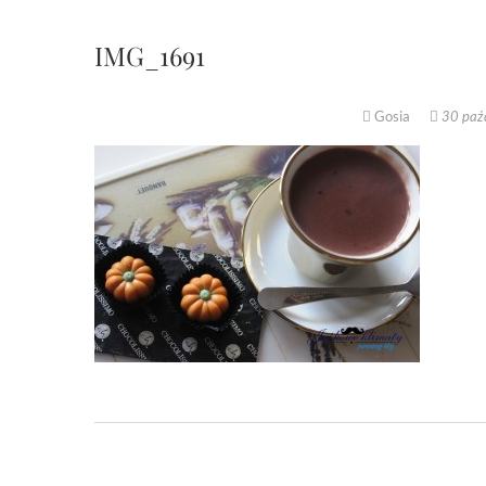
IMG_1691
Gosia
30 paźd