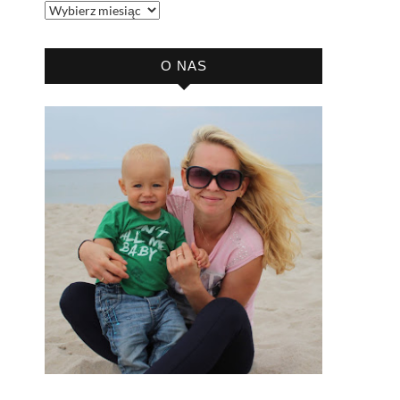
Archiwum
bloga
O NAS