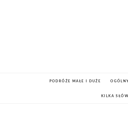
Skip
to
content
PODRÓŻE MAŁE I DUŻE
OGÓLN
KILKA SŁÓ