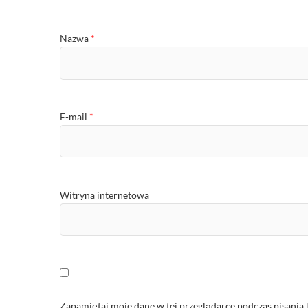
Nazwa
*
E-mail
*
Witryna internetowa
Zapamiętaj moje dane w tej przeglądarce podczas pisania 