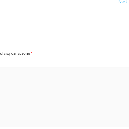
Next
la są oznaczone
*