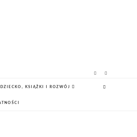
icielsko-lifestylowy
 CIEKAWE PROJEKTY DIY Z DZIECKIEM,
SCA PRZYJAZNE RODZINOM.
DZIECKO, KSIĄŻKI I ROZWÓJ
ATNOŚCI