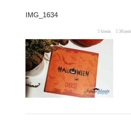
IMG_1634
Gosia
30 paźd