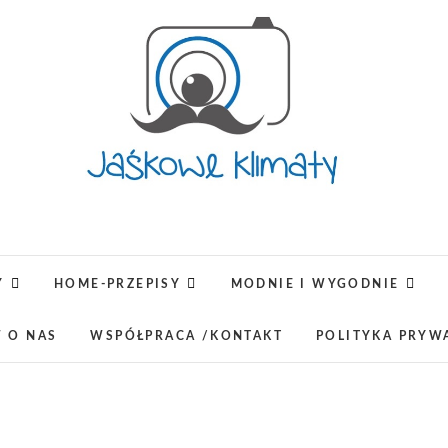
Jaśkowe klimaty-Blog rodz
OPISUJEMY ŻYCIE. ZABAWA POŁĄCZONA Z NAUKĄ,
LUBIMY PODRÓŻE, ODKRYWAMY MIEJ
Y
HOME-PRZEPISY
MODNIE I WYGODNIE
W O NAS
WSPÓŁPRACA /KONTAKT
POLITYKA PRYW