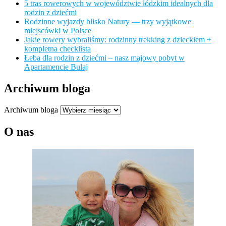
5 tras rowerowych w województwie łódzkim idealnych dla
rodzin z dziećmi
Rodzinne wyjazdy blisko Natury — trzy wyjątkowe
miejscówki w Polsce
Jakie rowery wybraliśmy: rodzinny trekking z dzieckiem +
kompletna checklista
Łeba dla rodzin z dziećmi – nasz majowy pobyt w
Apartamencie Bulaj
Archiwum bloga
Archiwum bloga
O nas