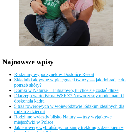
Najnowsze wpisy
Rodzinny wypoczynek w Dosłońce Resort
Składniki aktywne w pielęgnacji twarzy — jak dobrać je do
potrzeb skóry?
Domki w Naturze – Lubiatowo, tu chce się zostać dłużej
Dlaczego warto iść na WSKZ? Nowoczesny model nauki i
doskonała kadra
5 tras rowerowych w województwie łódzkim idealnych dla
rodzin z dziećmi
Rodzinne wyjazdy blisko Natury — trzy wyjątkowe
miejscówki w Polsce
Jakie rowery wybraliśmy: rodzinny trekking z dzieckiem +