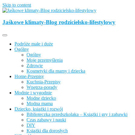
Skip to content
Opisujemy życie. Zabawa połączona z nauką, ciekawe projekty DIY
z dzieckiem, lubimy podróże, odkrywamy miejsca przyjazne
Jaśkowe klimaty-Blog rodzicielsko-lifestylowy
Jaśkowe klimaty-Blog rodzicielsko-
rodzinom.
lifestylowy
Podróże małe i duże
Ogólny
Ogólny
Moje przemyślenia
Zdrowie
Kosmetyki dla mamy i dziecka
Home-Przepisy
Kuchnia-Przepisy
Wnętrza-porady
Modnie i wygodnie
Modne dziecko
Modna mama
Dziecko, książki i rozwój
Biblioteczka przedszkolaka – Książki i gry i zabawki
Czas zabawy i nauki
DIY
Książki dla dorosłych