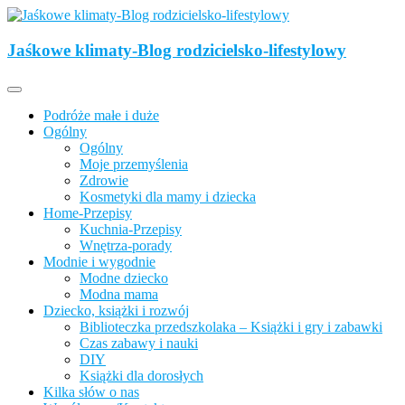
Skip
to
Opisujemy życie. Zabawa połączona z nauką, ciekawe projekty DIY 
content
Jaśkowe klimaty-Blog rodzicielsko-lifestylowy
Jaśkowe klimaty-Blog rodzicielsko-lifesty
Podróże małe i duże
Ogólny
Ogólny
Moje przemyślenia
Zdrowie
Kosmetyki dla mamy i dziecka
Home-Przepisy
Kuchnia-Przepisy
Wnętrza-porady
Modnie i wygodnie
Modne dziecko
Modna mama
Dziecko, książki i rozwój
Biblioteczka przedszkolaka – Książki i gry i zabawki
Czas zabawy i nauki
DIY
Książki dla dorosłych
Kilka słów o nas