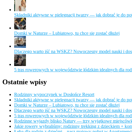
Składniki aktywne w pielęgnacji twarzy — jak dobrać je do po
Domki w Naturze – Lubiatowo, tu chce się zostać dłużej
Dlaczego warto iść na WSKZ? Nowoczesny model nauki i dos
5 tras rowerowych w województwie łódzkim idealnych dla rod
Ostatnie wpisy
Rodzinny wypoczynek w Dosłońce Resort
Składniki aktywne w pielęgnacji twarzy — jak dobrać je do po
Domki w Naturze – Lubiatowo, tu chce się zostać dłużej
Dlaczego warto iść na WSKZ? Nowoczesny model nauki i dos
5 tras rowerowych w województwie łódzkim idealnych dla rod
Rodzinne wyjazdy blisko Natury — trzy wyjątkowe miejscówk
Jakie rowery wybraliśmy: rodzinny trekking z dzieckiem + kom
Łeba dla rodzin z dziećmi – nasz majowy pobyt w Apartamenci