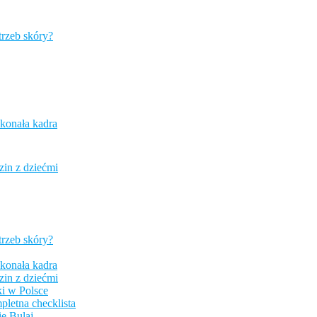
trzeb skóry?
konała kadra
zin z dziećmi
trzeb skóry?
konała kadra
zin z dziećmi
i w Polsce
pletna checklista
e Bulaj