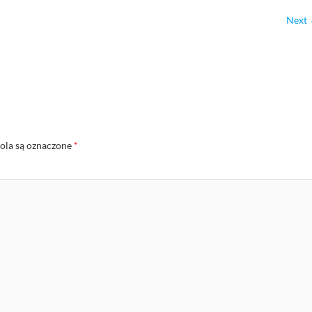
Next
la są oznaczone
*