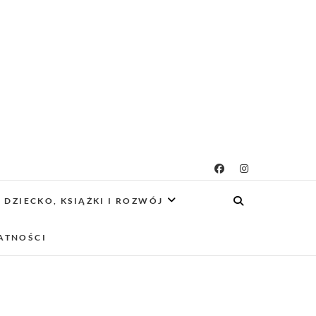
g rodzicielsko-
 CIEKAWE PROJEKTY DIY Z DZIECKIEM,
SCA PRZYJAZNE RODZINOM.
DZIECKO, KSIĄŻKI I ROZWÓJ
owy
ATNOŚCI