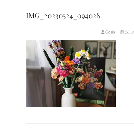
IMG_20230524_094028
Gosia
16 li