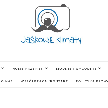
Jaśkowe klimaty-Blo
OPISUJEMY ŻYCIE. ZABAWA POŁĄCZONA Z NAUKĄ,
LUBIMY PODRÓŻE, ODKRYWAMY MIEJ
HOME-PRZEPISY
MODNIE I WYGODNIE
lifestyl
 O NAS
WSPÓŁPRACA /KONTAKT
POLITYKA PRYW