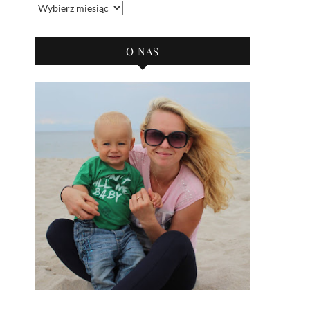
Archiwum
bloga
O NAS