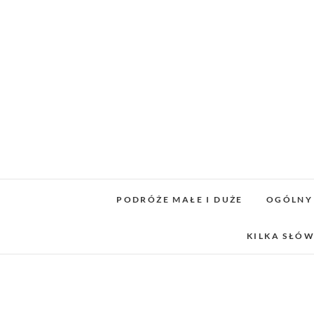
Skip
to
content
PODRÓŻE MAŁE I DUŻE
OGÓLNY
KILKA SŁÓW