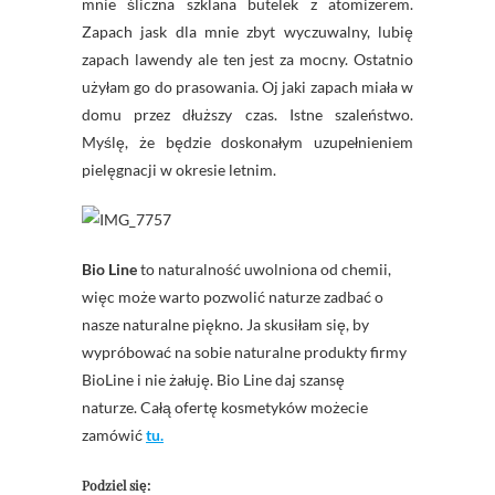
mnie śliczna szklana butelek z atomizerem.
Zapach jask dla mnie zbyt wyczuwalny, lubię
zapach lawendy ale ten jest za mocny. Ostatnio
użyłam go do prasowania. Oj jaki zapach miała w
domu przez dłuższy czas. Istne szaleństwo.
Myślę, że będzie doskonałym uzupełnieniem
pielęgnacji w okresie letnim.
Bio
Line
to naturalność uwolniona od chemii,
więc może warto pozwolić naturze zadbać o
nasze naturalne piękno. Ja skusiłam się, by
wypróbować na sobie naturalne produkty firmy
BioLine i nie żałuję.
Bio
Line daj szansę
naturze. Całą ofertę kosmetyków możecie
zamówić
tu.
Podziel się: