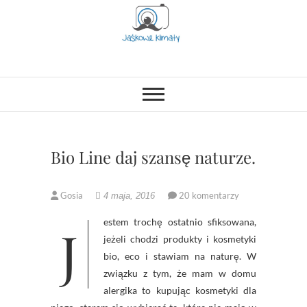
Skip
to
content
Jaśkowe klimaty-
OPISUJEMY ŻYCIE. ZABAWA
POŁĄCZONA Z NAUKĄ,
CIEKAWE PROJEKTY DIY Z
Blog rodzicielsko-
DZIECKIEM, LUBIMY PODRÓŻE,
ODKRYWAMY MIEJSCA
lifestylowy
PRZYJAZNE RODZINOM.
Bio Line daj szansę naturze.
Gosia
20 komentarzy
4 maja, 2016
Jestem trochę ostatnio sfiksowana,
jeżeli chodzi produkty i kosmetyki
bio
,
eco
i stawiam na naturę. W
związku z tym, że mam w domu
alergika to kupując kosmetyki dla