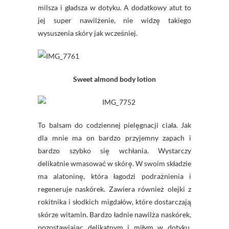
milsza i gładsza w dotyku. A dodatkowy atut to
jej super nawilżenie, nie widzę takiego
wysuszenia skóry jak wcześniej.
Sweet
almond
body lotion
To balsam do codziennej pielęgnacji ciała. Jak
dla mnie ma on bardzo przyjemny zapach i
bardzo szybko się wchłania. Wystarczy
delikatnie wmasować w skórę. W swoim składzie
ma
alatoninę
, która łagodzi podrażnienia i
regeneruje naskórek. Zawiera również olejki z
rokitnika i słodkich migdałów, które dostarczają
skórze witamin. Bardzo ładnie nawilża naskórek,
pozostawiając delikatnym i miłym w dotyku.